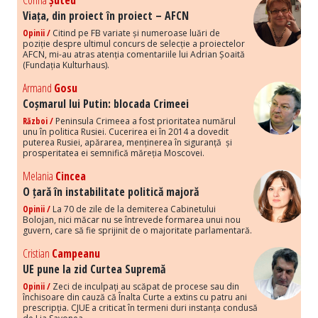
Corina
Șuteu
Viața, din proiect în proiect – AFCN
Opinii /
Citind pe FB variate și numeroase luări de
poziție despre ultimul concurs de selecție a proiectelor
AFCN, mi-au atras atenția comentariile lui Adrian Șoaită
(Fundația Kulturhaus).
Armand
Gosu
Coșmarul lui Putin: blocada Crimeei
Război /
Peninsula Crimeea a fost prioritatea numărul
unu în politica Rusiei. Cucerirea ei în 2014 a dovedit
puterea Rusiei, apărarea, menținerea în siguranță și
prosperitatea ei semnifică măreția Moscovei.
Melania
Cincea
O țară în instabilitate politică majoră
Opinii /
La 70 de zile de la demiterea Cabinetului
Bolojan, nici măcar nu se întrevede formarea unui nou
guvern, care să fie sprijinit de o majoritate parlamentară.
Cristian
Campeanu
UE pune la zid Curtea Supremă
Opinii /
Zeci de inculpați au scăpat de procese sau din
închisoare din cauză că Înalta Curte a extins cu patru ani
prescripția. CJUE a criticat în termeni duri instanța condusă