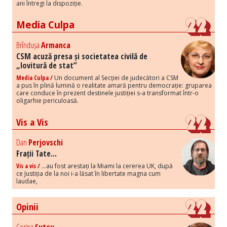
ani întregi la dispoziție.
Media Culpa
Brîndușa
Armanca
CSM acuză presa și societatea civilă de
„lovitură de stat”
Media Culpa /
Un document al Secției de judecători a CSM
a pus în plină lumină o realitate amară pentru democrație: gruparea
care conduce în prezent destinele justiției s-a transformat într-o
oligarhie periculoasă.
Vis a Vis
Dan
Perjovschi
Frații Tate...
Vis a vis /
...au fost arestați la Miami la cererea UK, după
ce Justiția de la noi i-a lăsat în libertate magna cum
laudae,
Opinii