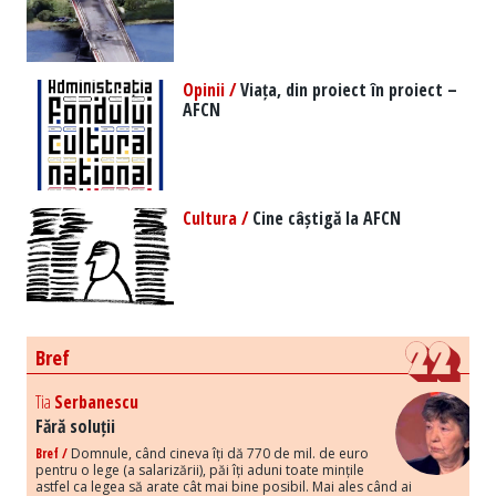
Opinii /
Viața, din proiect în proiect –
AFCN
Cultura /
Cine câștigă la AFCN
Bref
Tia
Serbanescu
Fără soluții
Bref /
Domnule, când cineva îți dă 770 de mil. de euro
pentru o lege (a salarizării), păi îți aduni toate mințile
astfel ca legea să arate cât mai bine posibil. Mai ales când ai