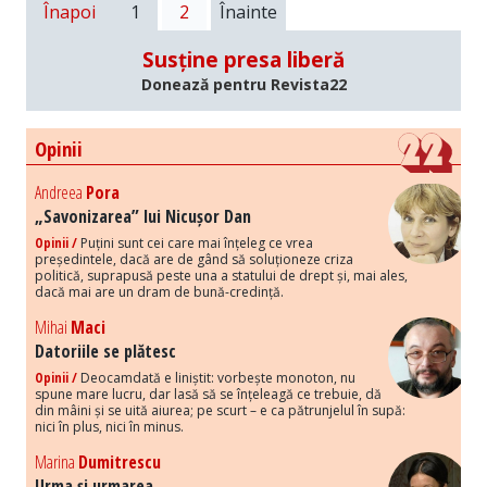
Înapoi
1
2
Înainte
Susține presa liberă
Donează pentru Revista22
Opinii
Andreea
Pora
„Savonizarea” lui Nicușor Dan
Opinii /
Puțini sunt cei care mai înțeleg ce vrea
președintele, dacă are de gând să soluționeze criza
politică, suprapusă peste una a statului de drept și, mai ales,
dacă mai are un dram de bună-credință.
Mihai
Maci
Datoriile se plătesc
Opinii /
Deocamdată e liniștit: vorbește monoton, nu
spune mare lucru, dar lasă să se înțeleagă ce trebuie, dă
din mâini și se uită aiurea; pe scurt – e ca pătrunjelul în supă:
nici în plus, nici în minus.
Marina
Dumitrescu
Urma și urmarea