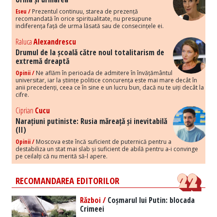
Eseu /
Prezentul continuu, starea de prezență
recomandată în orice spiritualitate, nu presupune
indiferența față de urma lăsată sau de consecințele ei.
Raluca
Alexandrescu
Drumul de la școală către noul totalitarism de
extremă dreaptă
Opinii /
Ne aflăm în perioada de admitere în învățământul
universitar, iar la științe politice concurența este mai mare decât în
anii precedenți, ceea ce în sine e un lucru bun, dacă nu te uiți decât la
cifre.
Ciprian
Cucu
Narațiuni putiniste: Rusia măreață și inevitabilă
(II)
Opinii /
Moscova este încă suficient de puternică pentru a
destabiliza un stat mai slab și suficient de abilă pentru a-i convinge
pe ceilalți că nu merită să-l apere.
RECOMANDAREA EDITORILOR
Război /
Coșmarul lui Putin: blocada
Crimeei