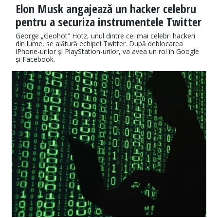
Elon Musk angajează un hacker celebru
pentru a securiza instrumentele Twitter
George „Geohot” Hotz, unul dintre cei mai celebri hackeri
din lume, se alătură echipei Twitter. După deblocarea
iPhone-urilor și PlayStation-urilor, va avea un rol în Google
și Facebook.