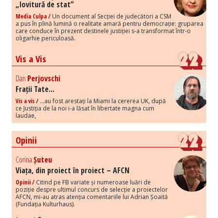
„lovitură de stat”
Media Culpa /
Un document al Secției de judecători a CSM
a pus în plină lumină o realitate amară pentru democrație: gruparea
care conduce în prezent destinele justiției s-a transformat într-o
oligarhie periculoasă.
Vis a Vis
Dan
Perjovschi
Frații Tate...
Vis a vis /
...au fost arestați la Miami la cererea UK, după
ce Justiția de la noi i-a lăsat în libertate magna cum
laudae,
Opinii
Corina
Șuteu
Viața, din proiect în proiect – AFCN
Opinii /
Citind pe FB variate și numeroase luări de
poziție despre ultimul concurs de selecție a proiectelor
AFCN, mi-au atras atenția comentariile lui Adrian Șoaită
(Fundația Kulturhaus).