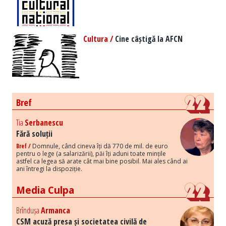
Cultura /
Cine câștigă la AFCN
Bref
Tia
Serbanescu
Fără soluții
Bref /
Domnule, când cineva îți dă 770 de mil. de euro
pentru o lege (a salarizării), păi îți aduni toate mințile
astfel ca legea să arate cât mai bine posibil. Mai ales când ai
ani întregi la dispoziție.
Media Culpa
Brîndușa
Armanca
CSM acuză presa și societatea civilă de