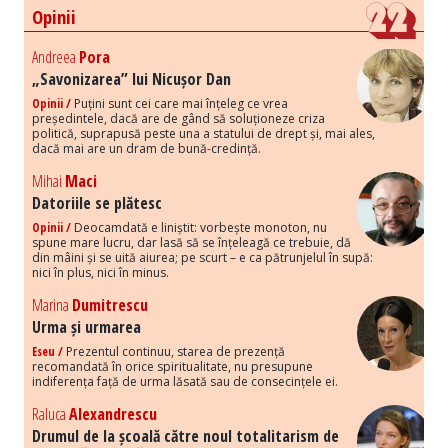
Opinii
Andreea
Pora
„Savonizarea” lui Nicușor Dan
Opinii /
Puțini sunt cei care mai înțeleg ce vrea
președintele, dacă are de gând să soluționeze criza
politică, suprapusă peste una a statului de drept și, mai ales,
dacă mai are un dram de bună-credință.
Mihai
Maci
Datoriile se plătesc
Opinii /
Deocamdată e liniștit: vorbește monoton, nu
spune mare lucru, dar lasă să se înțeleagă ce trebuie, dă
din mâini și se uită aiurea; pe scurt – e ca pătrunjelul în supă:
nici în plus, nici în minus.
Marina
Dumitrescu
Urma și urmarea
Eseu /
Prezentul continuu, starea de prezență
recomandată în orice spiritualitate, nu presupune
indiferența față de urma lăsată sau de consecințele ei.
Raluca
Alexandrescu
Drumul de la școală către noul totalitarism de