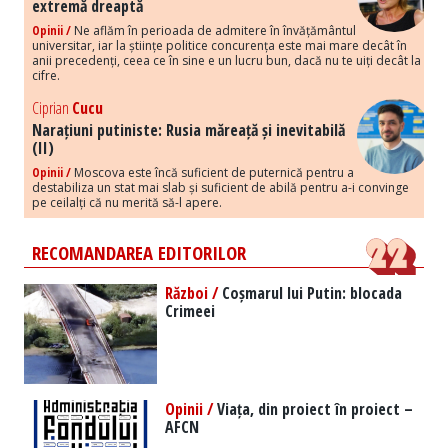
extremă dreaptă
Opinii /
Ne aflăm în perioada de admitere în învățământul
universitar, iar la științe politice concurența este mai mare decât în
anii precedenți, ceea ce în sine e un lucru bun, dacă nu te uiți decât la
cifre.
Ciprian
Cucu
Narațiuni putiniste: Rusia măreață și inevitabilă
(II)
Opinii /
Moscova este încă suficient de puternică pentru a
destabiliza un stat mai slab și suficient de abilă pentru a-i convinge
pe ceilalți că nu merită să-l apere.
RECOMANDAREA EDITORILOR
Război /
Coșmarul lui Putin: blocada
Crimeei
Opinii /
Viața, din proiect în proiect –
AFCN