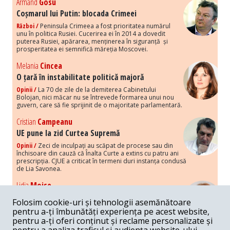
Armand
Gosu
Coșmarul lui Putin: blocada Crimeei
Război /
Peninsula Crimeea a fost prioritatea numărul
unu în politica Rusiei. Cucerirea ei în 2014 a dovedit
puterea Rusiei, apărarea, menținerea în siguranță și
prosperitatea ei semnifică măreția Moscovei.
Melania
Cincea
O țară în instabilitate politică majoră
Opinii /
La 70 de zile de la demiterea Cabinetului
Bolojan, nici măcar nu se întrevede formarea unui nou
guvern, care să fie sprijinit de o majoritate parlamentară.
Cristian
Campeanu
UE pune la zid Curtea Supremă
Opinii /
Zeci de inculpați au scăpat de procese sau din
închisoare din cauză că Înalta Curte a extins cu patru ani
prescripția. CJUE a criticat în termeni duri instanța condusă
de Lia Savonea.
Lidia
Moise
Costurile economice ale haosului politic
Folosim cookie-uri și tehnologii asemănătoare
Opinii /
Economia nu poate rezista cu retorica falsă a
pentru a-ți îmbunătăți experiența pe acest website,
susținerii intereselor poporului, care, de fapt, ascunde
pentru a-ți oferi conținut și reclame personalizate și
obsesia menținerii privilegiilor și a averilor unor caste.