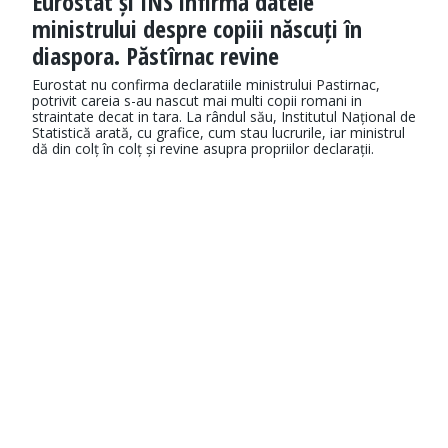
Eurostat și INS infirmă datele
ministrului despre copiii născuți în
diaspora. Păstîrnac revine
Eurostat nu confirma declaratiile ministrului Pastirnac,
potrivit careia s-au nascut mai multi copii romani in
straintate decat in tara. La rândul său, Institutul Național de
Statistică arată, cu grafice, cum stau lucrurile, iar ministrul
dă din colț în colț și revine asupra propriilor declarații.