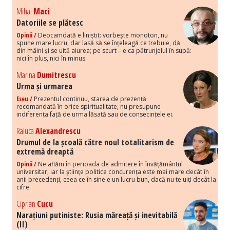
Mihai
Maci
Datoriile se plătesc
Opinii /
Deocamdată e liniștit: vorbește monoton, nu
spune mare lucru, dar lasă să se înțeleagă ce trebuie, dă
din mâini și se uită aiurea; pe scurt – e ca pătrunjelul în supă:
nici în plus, nici în minus.
Marina
Dumitrescu
Urma și urmarea
Eseu /
Prezentul continuu, starea de prezență
recomandată în orice spiritualitate, nu presupune
indiferența față de urma lăsată sau de consecințele ei.
Raluca
Alexandrescu
Drumul de la școală către noul totalitarism de
extremă dreaptă
Opinii /
Ne aflăm în perioada de admitere în învățământul
universitar, iar la științe politice concurența este mai mare decât în
anii precedenți, ceea ce în sine e un lucru bun, dacă nu te uiți decât la
cifre.
Ciprian
Cucu
Narațiuni putiniste: Rusia măreață și inevitabilă
(II)