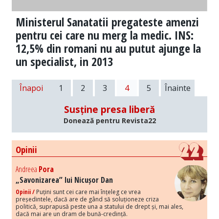
Ministerul Sanatatii pregateste amenzi
pentru cei care nu merg la medic. INS:
12,5% din romani nu au putut ajunge la
un specialist, in 2013
Înapoi
1
2
3
4
5
Înainte
Susține presa liberă
Donează pentru Revista22
Opinii
Andreea
Pora
„Savonizarea” lui Nicușor Dan
Opinii /
Puțini sunt cei care mai înțeleg ce vrea
președintele, dacă are de gând să soluționeze criza
politică, suprapusă peste una a statului de drept și, mai ales,
dacă mai are un dram de bună-credință.