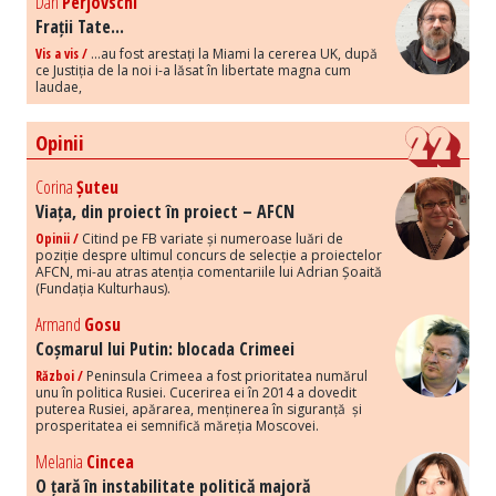
Dan
Perjovschi
Frații Tate...
Vis a vis /
...au fost arestați la Miami la cererea UK, după
ce Justiția de la noi i-a lăsat în libertate magna cum
laudae,
Opinii
Corina
Șuteu
Viața, din proiect în proiect – AFCN
Opinii /
Citind pe FB variate și numeroase luări de
poziție despre ultimul concurs de selecție a proiectelor
AFCN, mi-au atras atenția comentariile lui Adrian Șoaită
(Fundația Kulturhaus).
Armand
Gosu
Coșmarul lui Putin: blocada Crimeei
Război /
Peninsula Crimeea a fost prioritatea numărul
unu în politica Rusiei. Cucerirea ei în 2014 a dovedit
puterea Rusiei, apărarea, menținerea în siguranță și
prosperitatea ei semnifică măreția Moscovei.
Melania
Cincea
O țară în instabilitate politică majoră