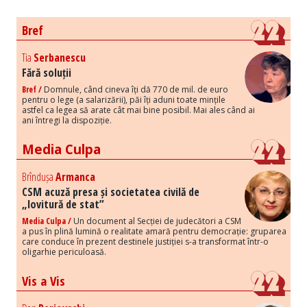
Bref
Tia
Serbanescu
Fără soluții
Bref /
Domnule, când cineva îți dă 770 de mil. de euro
pentru o lege (a salarizării), păi îți aduni toate mințile
astfel ca legea să arate cât mai bine posibil. Mai ales când ai
ani întregi la dispoziție.
Media Culpa
Brîndușa
Armanca
CSM acuză presa și societatea civilă de
„lovitură de stat”
Media Culpa /
Un document al Secției de judecători a CSM
a pus în plină lumină o realitate amară pentru democrație: gruparea
care conduce în prezent destinele justiției s-a transformat într-o
oligarhie periculoasă.
Vis a Vis