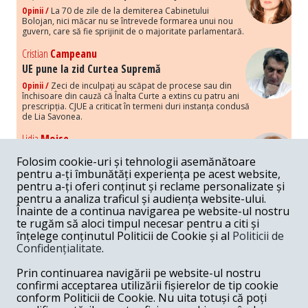
Opinii /
La 70 de zile de la demiterea Cabinetului
Bolojan, nici măcar nu se întrevede formarea unui nou
guvern, care să fie sprijinit de o majoritate parlamentară.
Cristian
Campeanu
UE pune la zid Curtea Supremă
Opinii /
Zeci de inculpați au scăpat de procese sau din
închisoare din cauză că Înalta Curte a extins cu patru ani
prescripția. CJUE a criticat în termeni duri instanța condusă
de Lia Savonea.
Lidia
Moise
Costurile economice ale haosului politic
Folosim cookie-uri și tehnologii asemănătoare
Opinii /
Economia nu poate rezista cu retorica falsă a
pentru a-ți îmbunătăți experiența pe acest website,
susținerii intereselor poporului, care, de fapt, ascunde
pentru a-ți oferi conținut și reclame personalizate și
obsesia menținerii privilegiilor și a averilor unor caste.
pentru a analiza traficul și audiența website-ului.
Înainte de a continua navigarea pe website-ul nostru
Melania
Cincea
te rugăm să aloci timpul necesar pentru a citi și
Noi puseuri de xenofobie din partea românilor
înțelege conținutul Politicii de Cookie și al
Politicii de
„neaoși”
Confidențialitate
.
Opinii /
Periodic, în spațiul public sunt voci care lansează
mesaje xenofobe la adresa câte unui politician care deranjează un
Prin continuarea navigării pe website-ul nostru
anumit grup politico-mediatic, într-un anumit moment.
confirmi acceptarea utilizării fișierelor de tip cookie
conform Politicii de Cookie. Nu uita totuși că poți
Armand
Gosu