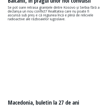
Balcanii, în pragul unor noi convulsii
Se pot oare retrasa granițele dintre Kosovo și Serbia fără a
declanșa un nou conflict? Realitatea care nu poate fi
ascunsă sub preș e că regiunea încă e plină de relicvele
radioactive ale războaielor iugoslave.
Macedonia, buletin la 27 de ani