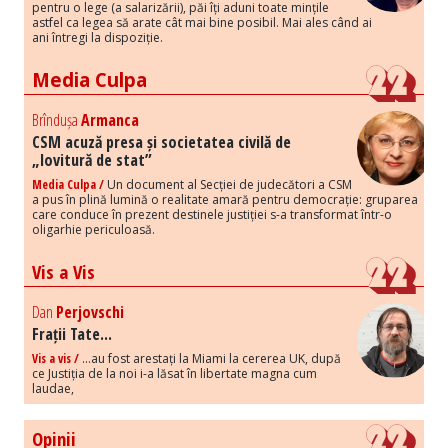
pentru o lege (a salarizării), păi îți aduni toate mințile
astfel ca legea să arate cât mai bine posibil. Mai ales când ai
ani întregi la dispoziție.
Media Culpa
Brîndușa
Armanca
CSM acuză presa și societatea civilă de
„lovitură de stat”
Media Culpa /
Un document al Secției de judecători a CSM
a pus în plină lumină o realitate amară pentru democrație: gruparea
care conduce în prezent destinele justiției s-a transformat într-o
oligarhie periculoasă.
Vis a Vis
Dan
Perjovschi
Frații Tate...
Vis a vis /
...au fost arestați la Miami la cererea UK, după
ce Justiția de la noi i-a lăsat în libertate magna cum
laudae,
Opinii