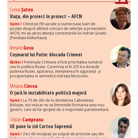
Corina
Șuteu
Viața, din proiect în proiect – AFCN
Opinii /
Citind pe FB variate și numeroase luări de
poziție despre ultimul concurs de selecție a proiectelor
AFCN, mi-au atras atenția comentariile lui Adrian Șoaită
(Fundația Kulturhaus).
Armand
Gosu
Coșmarul lui Putin: blocada Crimeei
Război /
Peninsula Crimeea a fost prioritatea numărul
unu în politica Rusiei. Cucerirea ei în 2014 a dovedit
puterea Rusiei, apărarea, menținerea în siguranță și
prosperitatea ei semnifică măreția Moscovei.
Melania
Cincea
O țară în instabilitate politică majoră
Opinii /
La 70 de zile de la demiterea Cabinetului
Bolojan, nici măcar nu se întrevede formarea unui nou
guvern, care să fie sprijinit de o majoritate parlamentară.
Cristian
Campeanu
UE pune la zid Curtea Supremă
Opinii /
Zeci de inculpați au scăpat de procese sau din