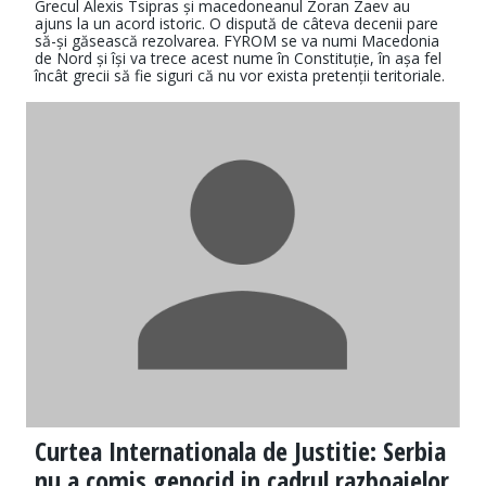
Grecul Alexis Tsipras și macedoneanul Zoran Zaev au
ajuns la un acord istoric. O dispută de câteva decenii pare
să-și găsească rezolvarea. FYROM se va numi Macedonia
de Nord și își va trece acest nume în Constituție, în așa fel
încât grecii să fie siguri că nu vor exista pretenții teritoriale.
Curtea Internationala de Justitie: Serbia
nu a comis genocid in cadrul razboaielor