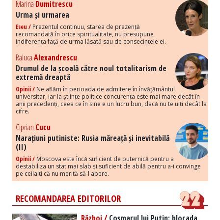
Marina
Dumitrescu
Urma și urmarea
Eseu /
Prezentul continuu, starea de prezență
recomandată în orice spiritualitate, nu presupune
indiferența față de urma lăsată sau de consecințele ei.
Raluca
Alexandrescu
Drumul de la școală către noul totalitarism de
extremă dreaptă
Opinii /
Ne aflăm în perioada de admitere în învățământul
universitar, iar la științe politice concurența este mai mare decât în
anii precedenți, ceea ce în sine e un lucru bun, dacă nu te uiți decât la
cifre.
Ciprian
Cucu
Narațiuni putiniste: Rusia măreață și inevitabilă
(II)
Opinii /
Moscova este încă suficient de puternică pentru a
destabiliza un stat mai slab și suficient de abilă pentru a-i convinge
pe ceilalți că nu merită să-l apere.
RECOMANDAREA EDITORILOR
Război /
Coșmarul lui Putin: blocada