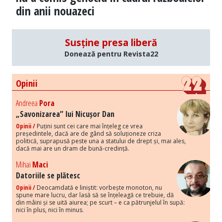
din anii nouazeci
Susține presa liberă
Donează pentru Revista22
Opinii
Andreea
Pora
„Savonizarea” lui Nicușor Dan
Opinii /
Puțini sunt cei care mai înțeleg ce vrea
președintele, dacă are de gând să soluționeze criza
politică, suprapusă peste una a statului de drept și, mai ales,
dacă mai are un dram de bună-credință.
Mihai
Maci
Datoriile se plătesc
Opinii /
Deocamdată e liniștit: vorbește monoton, nu
spune mare lucru, dar lasă să se înțeleagă ce trebuie, dă
din mâini și se uită aiurea; pe scurt – e ca pătrunjelul în supă:
nici în plus, nici în minus.