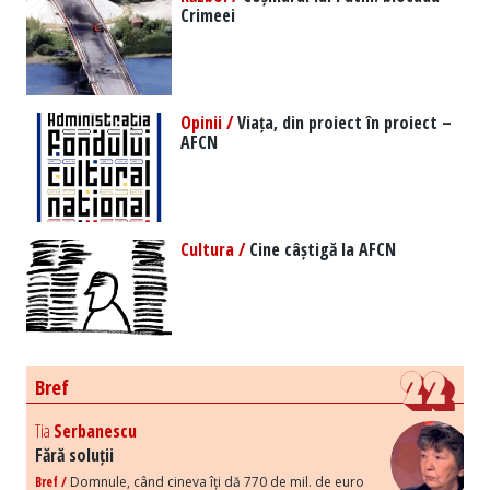
Crimeei
Opinii /
Viața, din proiect în proiect –
AFCN
Cultura /
Cine câștigă la AFCN
Bref
Tia
Serbanescu
Fără soluții
Bref /
Domnule, când cineva îți dă 770 de mil. de euro