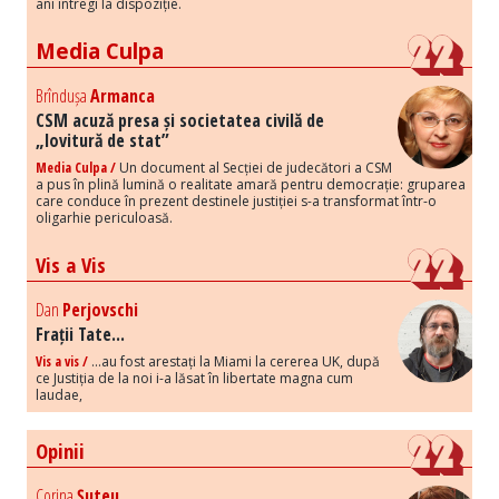
ani întregi la dispoziție.
Media Culpa
Brîndușa
Armanca
CSM acuză presa și societatea civilă de
„lovitură de stat”
Media Culpa /
Un document al Secției de judecători a CSM
a pus în plină lumină o realitate amară pentru democrație: gruparea
care conduce în prezent destinele justiției s-a transformat într-o
oligarhie periculoasă.
Vis a Vis
Dan
Perjovschi
Frații Tate...
Vis a vis /
...au fost arestați la Miami la cererea UK, după
ce Justiția de la noi i-a lăsat în libertate magna cum
laudae,
Opinii
Corina
Șuteu