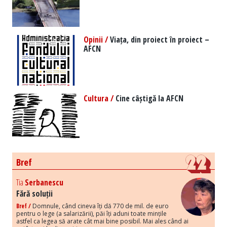
Opinii /
Viața, din proiect în proiect –
AFCN
Cultura /
Cine câștigă la AFCN
Bref
Tia
Serbanescu
Fără soluții
Bref /
Domnule, când cineva îți dă 770 de mil. de euro
pentru o lege (a salarizării), păi îți aduni toate mințile
astfel ca legea să arate cât mai bine posibil. Mai ales când ai