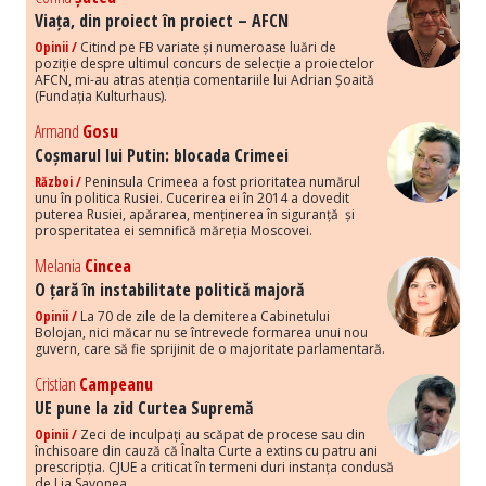
Viața, din proiect în proiect – AFCN
Opinii /
Citind pe FB variate și numeroase luări de
poziție despre ultimul concurs de selecție a proiectelor
AFCN, mi-au atras atenția comentariile lui Adrian Șoaită
(Fundația Kulturhaus).
Armand
Gosu
Coșmarul lui Putin: blocada Crimeei
Război /
Peninsula Crimeea a fost prioritatea numărul
unu în politica Rusiei. Cucerirea ei în 2014 a dovedit
puterea Rusiei, apărarea, menținerea în siguranță și
prosperitatea ei semnifică măreția Moscovei.
Melania
Cincea
O țară în instabilitate politică majoră
Opinii /
La 70 de zile de la demiterea Cabinetului
Bolojan, nici măcar nu se întrevede formarea unui nou
guvern, care să fie sprijinit de o majoritate parlamentară.
Cristian
Campeanu
UE pune la zid Curtea Supremă
Opinii /
Zeci de inculpați au scăpat de procese sau din
închisoare din cauză că Înalta Curte a extins cu patru ani
prescripția. CJUE a criticat în termeni duri instanța condusă
de Lia Savonea.