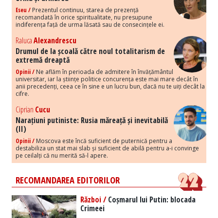
Eseu /
Prezentul continuu, starea de prezență
recomandată în orice spiritualitate, nu presupune
indiferența față de urma lăsată sau de consecințele ei.
Raluca
Alexandrescu
Drumul de la școală către noul totalitarism de
extremă dreaptă
Opinii /
Ne aflăm în perioada de admitere în învățământul
universitar, iar la științe politice concurența este mai mare decât în
anii precedenți, ceea ce în sine e un lucru bun, dacă nu te uiți decât la
cifre.
Ciprian
Cucu
Narațiuni putiniste: Rusia măreață și inevitabilă
(II)
Opinii /
Moscova este încă suficient de puternică pentru a
destabiliza un stat mai slab și suficient de abilă pentru a-i convinge
pe ceilalți că nu merită să-l apere.
RECOMANDAREA EDITORILOR
Război /
Coșmarul lui Putin: blocada
Crimeei