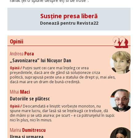
rahat (el o spune despre el) si de ifose".
Susține presa liberă
Donează pentru Revista22
Opinii
Andreea
Pora
„Savonizarea” lui Nicușor Dan
Opinii /
Puțini sunt cei care mai înțeleg ce vrea
președintele, dacă are de gând să soluționeze criza
politică, suprapusă peste una a statului de drept și, mai ales,
dacă mai are un dram de bună-credință.
Mihai
Maci
Datoriile se plătesc
Opinii /
Deocamdată e liniștit: vorbește monoton, nu
spune mare lucru, dar lasă să se înțeleagă ce trebuie, dă
din mâini și se uită aiurea; pe scurt – e ca pătrunjelul în supă:
nici în plus, nici în minus.
Marina
Dumitrescu
Urma și urmarea