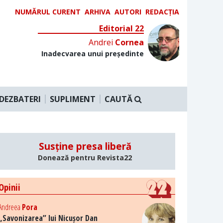
NUMĂRUL CURENT
ARHIVA
AUTORI
REDACȚIA
Editorial 22
Andrei
Cornea
Inadecvarea unui președinte
DEZBATERI
SUPLIMENT
CAUTĂ
Susține presa liberă
Donează pentru Revista22
Opinii
Andreea
Pora
„Savonizarea” lui Nicușor Dan