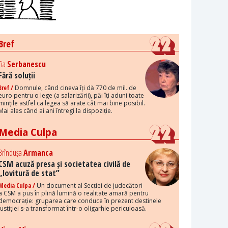
Bref
Tia
Serbanescu
Fără soluții
Bref /
Domnule, când cineva îți dă 770 de mil. de
euro pentru o lege (a salarizării), păi îți aduni toate
mințile astfel ca legea să arate cât mai bine posibil.
Mai ales când ai ani întregi la dispoziție.
Media Culpa
Brîndușa
Armanca
CSM acuză presa și societatea civilă de
„lovitură de stat”
Media Culpa /
Un document al Secției de judecători
a CSM a pus în plină lumină o realitate amară pentru
democrație: gruparea care conduce în prezent destinele
justiției s-a transformat într-o oligarhie periculoasă.