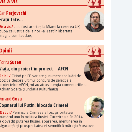
Vis a Vis
Dan
Perjovschi
Frații Tate...
Vis a vis /
...au fost arestați la Miami la cererea UK,
după ce Justiția de la noi i-a lăsat în libertate
magna cum laudae,
Opinii
Corina
Șuteu
Viața, din proiect în proiect – AFCN
Opinii /
Citind pe FB variate și numeroase luări de
poziție despre ultimul concurs de selecție a
proiectelor AFCN, mi-au atras atenția comentariile lui
Adrian Șoaită (Fundația Kulturhaus).
Armand
Gosu
Coșmarul lui Putin: blocada Crimeei
Război /
Peninsula Crimeea a fost prioritatea
numărul unu în politica Rusiei. Cucerirea ei în 2014
a dovedit puterea Rusiei, apărarea, menținerea în
siguranță și prosperitatea ei semnifică măreția Moscovei.