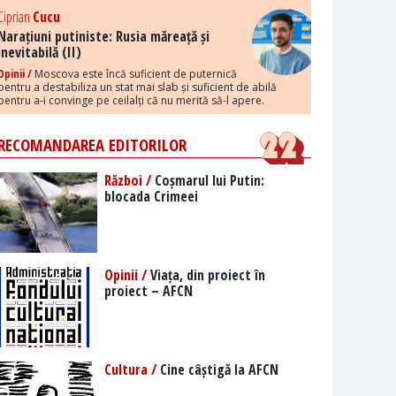
Ciprian
Cucu
Narațiuni putiniste: Rusia măreață și
inevitabilă (II)
Opinii /
Moscova este încă suficient de puternică
pentru a destabiliza un stat mai slab și suficient de abilă
pentru a-i convinge pe ceilalți că nu merită să-l apere.
RECOMANDAREA EDITORILOR
Război /
Coșmarul lui Putin:
blocada Crimeei
Opinii /
Viața, din proiect în
proiect – AFCN
Cultura /
Cine câștigă la AFCN