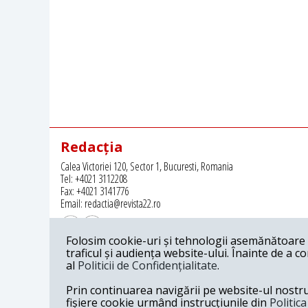
Redacția
Calea Victoriei 120, Sector 1, Bucuresti, Romania
Tel: +4021 3112208
Fax: +4021 3141776
Email: redactia@revista22.ro
Folosim cookie-uri și tehnologii asemănătoare p
traficul și audiența website-ului. Înainte de a c
al
Politicii de Confidențialitate
.
Revista 22 este editata de
Grupul pentru Dialog Social
Prin continuarea navigării pe website-ul nostru c
fișiere cookie urmând instrucțiunile din
Politic