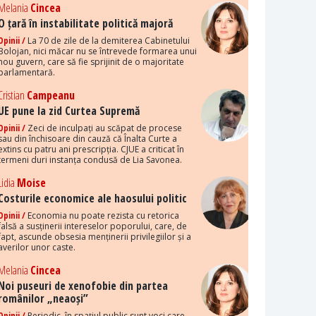
Melania
Cincea
O țară în instabilitate politică majoră
Opinii /
La 70 de zile de la demiterea Cabinetului
Bolojan, nici măcar nu se întrevede formarea unui
nou guvern, care să fie sprijinit de o majoritate
parlamentară.
Cristian
Campeanu
UE pune la zid Curtea Supremă
Opinii /
Zeci de inculpați au scăpat de procese
sau din închisoare din cauză că Înalta Curte a
extins cu patru ani prescripția. CJUE a criticat în
termeni duri instanța condusă de Lia Savonea.
Lidia
Moise
Costurile economice ale haosului politic
Opinii /
Economia nu poate rezista cu retorica
falsă a susținerii intereselor poporului, care, de
fapt, ascunde obsesia menținerii privilegiilor și a
averilor unor caste.
Melania
Cincea
Noi puseuri de xenofobie din partea
românilor „neaoși”
Opinii /
Periodic, în spațiul public sunt voci care