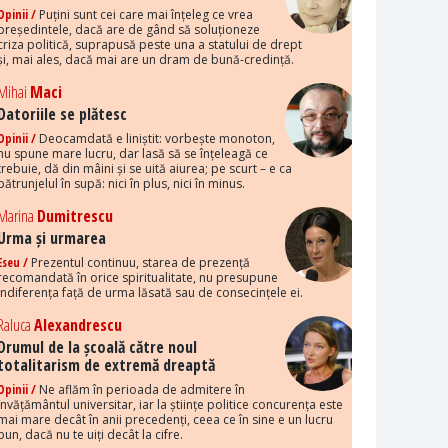
Opinii /
Puțini sunt cei care mai înțeleg ce vrea
președintele, dacă are de gând să soluționeze
criza politică, suprapusă peste una a statului de drept
și, mai ales, dacă mai are un dram de bună-credință.
Mihai
Maci
Datoriile se plătesc
Opinii /
Deocamdată e liniștit: vorbește monoton,
nu spune mare lucru, dar lasă să se înțeleagă ce
trebuie, dă din mâini și se uită aiurea; pe scurt – e ca
pătrunjelul în supă: nici în plus, nici în minus.
Marina
Dumitrescu
Urma și urmarea
Eseu /
Prezentul continuu, starea de prezență
recomandată în orice spiritualitate, nu presupune
indiferența față de urma lăsată sau de consecințele ei.
Raluca
Alexandrescu
Drumul de la școală către noul
totalitarism de extremă dreaptă
Opinii /
Ne aflăm în perioada de admitere în
învățământul universitar, iar la științe politice concurența este
mai mare decât în anii precedenți, ceea ce în sine e un lucru
bun, dacă nu te uiți decât la cifre.