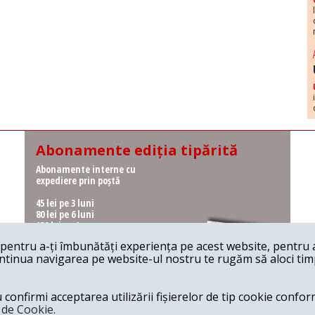
Abonamente ediția tipărită
Abonamente interne cu
expediere prin poștă
45 lei pe 3 luni
80 lei pe 6 luni
150 lei pe 1 an
entru a-ți îmbunătăți experiența pe acest website, pentru a-
Abonamente interne cu
ontinua navigarea pe website-ul nostru te rugăm să aloci timpu
ridicare de la redacție
36 lei pe 3 luni
62 lei pe 6 luni
onfirmi acceptarea utilizării fișierelor de tip cookie conform
115 lei pe 1 an
a de Cookie.