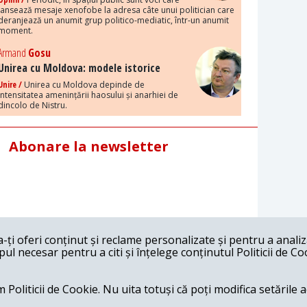
lansează mesaje xenofobe la adresa câte unui politician care
deranjează un anumit grup politico-mediatic, într-un anumit
moment.
Armand
Gosu
Unirea cu Moldova: modele istorice
Unire /
Unirea cu Moldova depinde de
intensitatea amenințării haosului și anarhiei de
dincolo de Nistru.
Abonare la newsletter
ți oferi conținut și reclame personalizate și pentru a anali
l necesar pentru a citi și înțelege conținutul Politicii de Co
 Politicii de Cookie. Nu uita totuși că poți modifica setările 