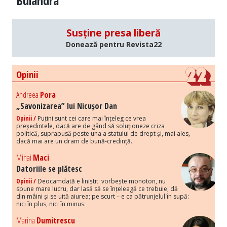
Bulandra
Susține presa liberă
Donează pentru Revista22
Opinii
Andreea
Pora
„Savonizarea” lui Nicușor Dan
Opinii /
Puțini sunt cei care mai înțeleg ce vrea
președintele, dacă are de gând să soluționeze criza
politică, suprapusă peste una a statului de drept și, mai ales,
dacă mai are un dram de bună-credință.
Mihai
Maci
Datoriile se plătesc
Opinii /
Deocamdată e liniștit: vorbește monoton, nu
spune mare lucru, dar lasă să se înțeleagă ce trebuie, dă
din mâini și se uită aiurea; pe scurt – e ca pătrunjelul în supă:
nici în plus, nici în minus.
Marina
Dumitrescu