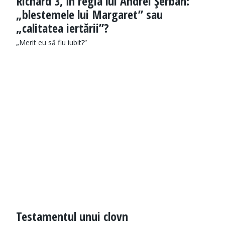
Richard 3, în regia lui Andrei Şerban:
„blestemele lui Margaret” sau
„calitatea iertării”?
„Merit eu să fiu iubit?”
Testamentul unui clovn