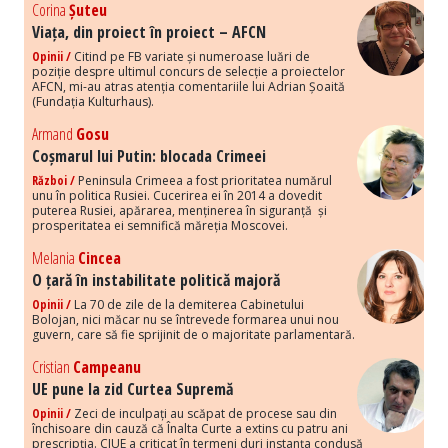
Corina
Șuteu
Viața, din proiect în proiect – AFCN
Opinii /
Citind pe FB variate și numeroase luări de
poziție despre ultimul concurs de selecție a proiectelor
AFCN, mi-au atras atenția comentariile lui Adrian Șoaită
(Fundația Kulturhaus).
Armand
Gosu
Coșmarul lui Putin: blocada Crimeei
Război /
Peninsula Crimeea a fost prioritatea numărul
unu în politica Rusiei. Cucerirea ei în 2014 a dovedit
puterea Rusiei, apărarea, menținerea în siguranță și
prosperitatea ei semnifică măreția Moscovei.
Melania
Cincea
O țară în instabilitate politică majoră
Opinii /
La 70 de zile de la demiterea Cabinetului
Bolojan, nici măcar nu se întrevede formarea unui nou
guvern, care să fie sprijinit de o majoritate parlamentară.
Cristian
Campeanu
UE pune la zid Curtea Supremă
Opinii /
Zeci de inculpați au scăpat de procese sau din
închisoare din cauză că Înalta Curte a extins cu patru ani
prescripția. CJUE a criticat în termeni duri instanța condusă