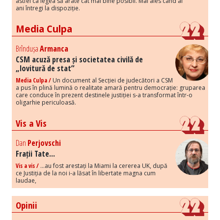
astfel ca legea să arate cât mai bine posibil. Mai ales când ai
ani întregi la dispoziție.
Media Culpa
Brîndușa
Armanca
CSM acuză presa și societatea civilă de
„lovitură de stat”
Media Culpa /
Un document al Secției de judecători a CSM
a pus în plină lumină o realitate amară pentru democrație: gruparea
care conduce în prezent destinele justiției s-a transformat într-o
oligarhie periculoasă.
Vis a Vis
Dan
Perjovschi
Frații Tate...
Vis a vis /
...au fost arestați la Miami la cererea UK, după
ce Justiția de la noi i-a lăsat în libertate magna cum
laudae,
Opinii