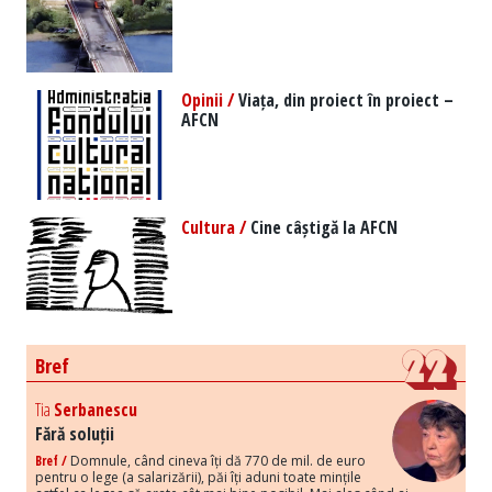
Opinii /
Viața, din proiect în proiect –
AFCN
Cultura /
Cine câștigă la AFCN
Bref
Tia
Serbanescu
Fără soluții
Bref /
Domnule, când cineva îți dă 770 de mil. de euro
pentru o lege (a salarizării), păi îți aduni toate mințile