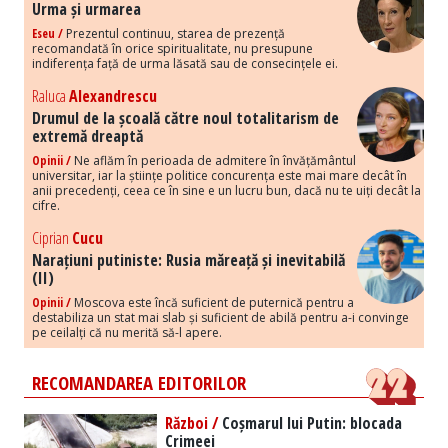
Urma și urmarea
Eseu /
Prezentul continuu, starea de prezență
recomandată în orice spiritualitate, nu presupune
indiferența față de urma lăsată sau de consecințele ei.
Raluca
Alexandrescu
Drumul de la școală către noul totalitarism de
extremă dreaptă
Opinii /
Ne aflăm în perioada de admitere în învățământul
universitar, iar la științe politice concurența este mai mare decât în
anii precedenți, ceea ce în sine e un lucru bun, dacă nu te uiți decât la
cifre.
Ciprian
Cucu
Narațiuni putiniste: Rusia măreață și inevitabilă
(II)
Opinii /
Moscova este încă suficient de puternică pentru a
destabiliza un stat mai slab și suficient de abilă pentru a-i convinge
pe ceilalți că nu merită să-l apere.
RECOMANDAREA EDITORILOR
Război /
Coșmarul lui Putin: blocada
Crimeei