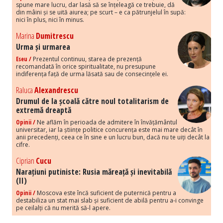
spune mare lucru, dar lasă să se înțeleagă ce trebuie, dă
din mâini și se uită aiurea; pe scurt – e ca pătrunjelul în supă:
nici în plus, nici în minus.
Marina
Dumitrescu
Urma și urmarea
Eseu /
Prezentul continuu, starea de prezență
recomandată în orice spiritualitate, nu presupune
indiferența față de urma lăsată sau de consecințele ei.
Raluca
Alexandrescu
Drumul de la școală către noul totalitarism de
extremă dreaptă
Opinii /
Ne aflăm în perioada de admitere în învățământul
universitar, iar la științe politice concurența este mai mare decât în
anii precedenți, ceea ce în sine e un lucru bun, dacă nu te uiți decât la
cifre.
Ciprian
Cucu
Narațiuni putiniste: Rusia măreață și inevitabilă
(II)
Opinii /
Moscova este încă suficient de puternică pentru a
destabiliza un stat mai slab și suficient de abilă pentru a-i convinge
pe ceilalți că nu merită să-l apere.