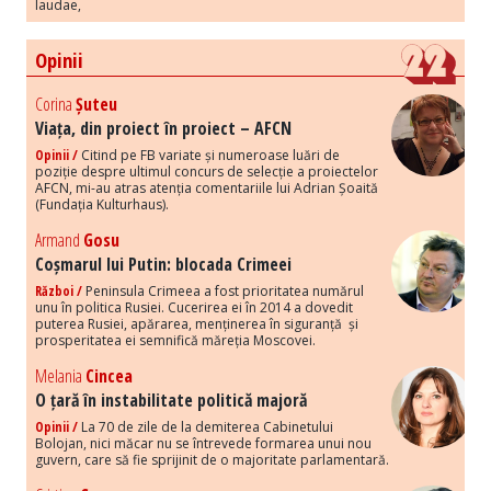
laudae,
Opinii
Corina
Șuteu
Viața, din proiect în proiect – AFCN
Opinii /
Citind pe FB variate și numeroase luări de
poziție despre ultimul concurs de selecție a proiectelor
AFCN, mi-au atras atenția comentariile lui Adrian Șoaită
(Fundația Kulturhaus).
Armand
Gosu
Coșmarul lui Putin: blocada Crimeei
Război /
Peninsula Crimeea a fost prioritatea numărul
unu în politica Rusiei. Cucerirea ei în 2014 a dovedit
puterea Rusiei, apărarea, menținerea în siguranță și
prosperitatea ei semnifică măreția Moscovei.
Melania
Cincea
O țară în instabilitate politică majoră
Opinii /
La 70 de zile de la demiterea Cabinetului
Bolojan, nici măcar nu se întrevede formarea unui nou
guvern, care să fie sprijinit de o majoritate parlamentară.