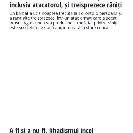
inclusiv atacatorul, și treisprezece răniți
Un bărbat a ucis noaptea trecută la Toronto o persoană și
a rănit alte treisprezece, într-un atac armat care a şocat
oraşul. Agresiunea s-a produs pe stradă, iar printre răniţi
este şi o fetiţă de nouă ani, internată în stare critică.
A fi și a nu fi. Jihadismul incel