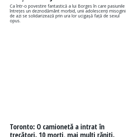
Ca într-o povestire fantastică a lui Borges în care pasiunile
întrețes un deznodământ morbid, unii adolescenți misogini
de azi se solidarizează prin ura lor ucigașă față de sexul
opus.
Toronto: O camionetă a intrat în
trecători. 10 morți, mai mulți răniți.