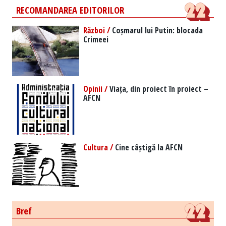
RECOMANDAREA EDITORILOR
Război /
Coșmarul lui Putin: blocada
Crimeei
Opinii /
Viața, din proiect în proiect –
AFCN
Cultura /
Cine câștigă la AFCN
Bref