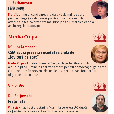
Tia
Serbanescu
Fără soluții
Bref /
Domnule, când cineva îți dă 770 de mil. de euro
pentru o lege (a salarizării), păi îți aduni toate mințile
astfel ca legea să arate cât mai bine posibil. Mai ales când ai
ani întregi la dispoziție.
Media Culpa
Brîndușa
Armanca
CSM acuză presa și societatea civilă de
„lovitură de stat”
Media Culpa /
Un document al Secției de judecători a CSM
a pus în plină lumină o realitate amară pentru democrație: gruparea
care conduce în prezent destinele justiției s-a transformat într-o
oligarhie periculoasă.
Vis a Vis
Dan
Perjovschi
Frații Tate...
Vis a vis /
...au fost arestați la Miami la cererea UK, după
ce Justiția de la noi i-a lăsat în libertate magna cum