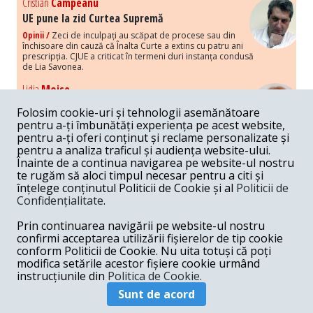
Cristian
Campeanu
UE pune la zid Curtea Supremă
Opinii /
Zeci de inculpați au scăpat de procese sau din
închisoare din cauză că Înalta Curte a extins cu patru ani
prescripția. CJUE a criticat în termeni duri instanța condusă
de Lia Savonea.
Lidia
Moise
Costurile economice ale haosului politic
Folosim cookie-uri și tehnologii asemănătoare
Opinii /
Economia nu poate rezista cu retorica falsă a
pentru a-ți îmbunătăți experiența pe acest website,
susținerii intereselor poporului, care, de fapt, ascunde
pentru a-ți oferi conținut și reclame personalizate și
obsesia menținerii privilegiilor și a averilor unor caste.
pentru a analiza traficul și audiența website-ului.
Înainte de a continua navigarea pe website-ul nostru
Melania
Cincea
te rugăm să aloci timpul necesar pentru a citi și
Noi puseuri de xenofobie din partea românilor
înțelege conținutul Politicii de Cookie și al
Politicii de
„neaoși”
Confidențialitate
.
Opinii /
Periodic, în spațiul public sunt voci care lansează
mesaje xenofobe la adresa câte unui politician care deranjează un
Prin continuarea navigării pe website-ul nostru
anumit grup politico-mediatic, într-un anumit moment.
confirmi acceptarea utilizării fișierelor de tip cookie
conform Politicii de Cookie. Nu uita totuși că poți
Armand
Gosu
modifica setările acestor fișiere cookie urmând
Unirea cu Moldova: modele istorice
instrucțiunile din
Politica de Cookie.
Unire /
Unirea cu Moldova depinde de intensitatea
Sunt de acord
amenințării haosului și anarhiei de dincolo de Nistru.