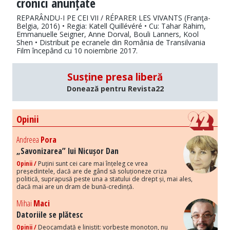
cronici anunțate
REPARÂNDU-I PE CEI VII / RÉPARER LES VIVANTS (Franţa-
Belgia, 2016) • Regia: Katell Quillévéré • Cu: Tahar Rahim,
Emmanuelle Seigner, Anne Dorval, Bouli Lanners, Kool
Shen • Distribuit pe ecranele din România de Transilvania
Film începând cu 10 noiembrie 2017.
Susține presa liberă
Donează pentru Revista22
Opinii
Andreea
Pora
„Savonizarea” lui Nicușor Dan
Opinii /
Puțini sunt cei care mai înțeleg ce vrea
președintele, dacă are de gând să soluționeze criza
politică, suprapusă peste una a statului de drept și, mai ales,
dacă mai are un dram de bună-credință.
Mihai
Maci
Datoriile se plătesc
Opinii /
Deocamdată e liniștit: vorbește monoton, nu