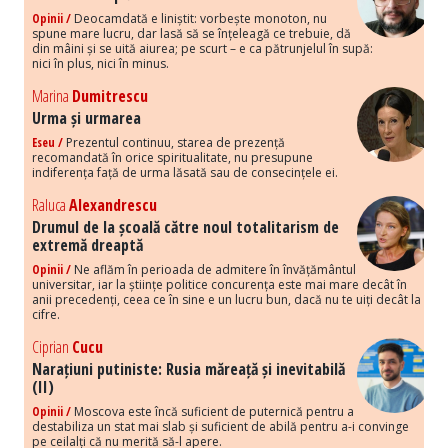
Opinii /
Deocamdată e liniștit: vorbește monoton, nu
spune mare lucru, dar lasă să se înțeleagă ce trebuie, dă
din mâini și se uită aiurea; pe scurt – e ca pătrunjelul în supă:
nici în plus, nici în minus.
Marina
Dumitrescu
Urma și urmarea
Eseu /
Prezentul continuu, starea de prezență
recomandată în orice spiritualitate, nu presupune
indiferența față de urma lăsată sau de consecințele ei.
Raluca
Alexandrescu
Drumul de la școală către noul totalitarism de
extremă dreaptă
Opinii /
Ne aflăm în perioada de admitere în învățământul
universitar, iar la științe politice concurența este mai mare decât în
anii precedenți, ceea ce în sine e un lucru bun, dacă nu te uiți decât la
cifre.
Ciprian
Cucu
Narațiuni putiniste: Rusia măreață și inevitabilă
(II)
Opinii /
Moscova este încă suficient de puternică pentru a
destabiliza un stat mai slab și suficient de abilă pentru a-i convinge
pe ceilalți că nu merită să-l apere.