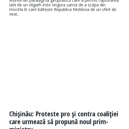
Ieșirea din paradigma geopolitică care a permis capturarea
țării de un oligarh este singura șansă de a scăpa din
mocirla în care băltește Republica Moldova de un sfert de
veac.
Chişinău: Proteste pro şi contra coaliţiei
care urmează să propună noul prim-