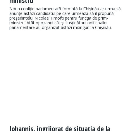
ministru
Noua coaliţie parlamentară formată la Chişinău ar urma să
anunţe astăzi candidatul pe care urmează să îl propună
preşedintelui Nicolae Timofti pentru funcţia de prim-
ministru. Atât opozanţii cât şi susţinătorii noii coaliţii
parlamentare au organizat astăzi mitinguri la Chişinău.
Iohannis, ingrijorat de situatia de la