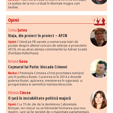
ce Justiția de la noi i-a lăsat în libertate magna cum
laudae,
Opinii
Corina
Șuteu
Viața, din proiect în proiect – AFCN
Opinii /
Citind pe FB variate și numeroase luări de
poziție despre ultimul concurs de selecție a proiectelor
AFCN, mi-au atras atenția comentariile lui Adrian Șoaită
(Fundația Kulturhaus).
Armand
Gosu
Coșmarul lui Putin: blocada Crimeei
Război /
Peninsula Crimeea a fost prioritatea numărul
unu în politica Rusiei. Cucerirea ei în 2014 a dovedit
puterea Rusiei, apărarea, menținerea în siguranță și
prosperitatea ei semnifică măreția Moscovei.
Melania
Cincea
O țară în instabilitate politică majoră
Opinii /
La 70 de zile de la demiterea Cabinetului
Bolojan, nici măcar nu se întrevede formarea unui nou
guvern, care să fie sprijinit de o majoritate parlamentară.