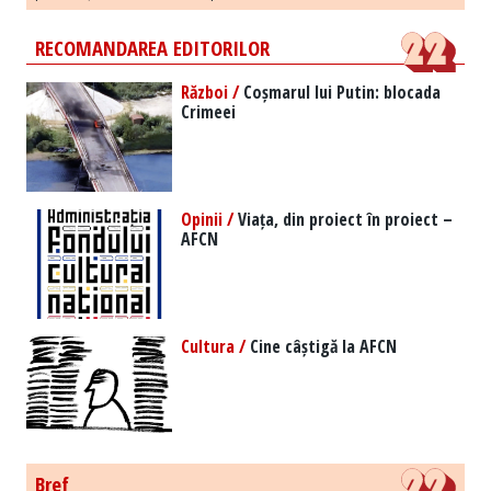
RECOMANDAREA EDITORILOR
Război /
Coșmarul lui Putin: blocada
Crimeei
Opinii /
Viața, din proiect în proiect –
AFCN
Cultura /
Cine câștigă la AFCN
Bref