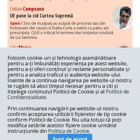
Cristian
Campeanu
UE pune la zid Curtea Supremă
Opinii /
Zeci de inculpați au scăpat de procese sau din
închisoare din cauză că Înalta Curte a extins cu patru ani
prescripția. CJUE a criticat în termeni duri instanța condusă
de Lia Savonea.
Lidia
Moise
Costurile economice ale haosului politic
Folosim cookie-uri și tehnologii asemănătoare
Opinii /
Economia nu poate rezista cu retorica falsă a
pentru a-ți îmbunătăți experiența pe acest website,
susținerii intereselor poporului, care, de fapt, ascunde
pentru a-ți oferi conținut și reclame personalizate și
obsesia menținerii privilegiilor și a averilor unor caste.
pentru a analiza traficul și audiența website-ului.
Înainte de a continua navigarea pe website-ul nostru
Melania
Cincea
te rugăm să aloci timpul necesar pentru a citi și
Noi puseuri de xenofobie din partea românilor
înțelege conținutul Politicii de Cookie și al
Politicii de
„neaoși”
Confidențialitate
.
Opinii /
Periodic, în spațiul public sunt voci care lansează
mesaje xenofobe la adresa câte unui politician care deranjează un
Prin continuarea navigării pe website-ul nostru
anumit grup politico-mediatic, într-un anumit moment.
confirmi acceptarea utilizării fișierelor de tip cookie
conform Politicii de Cookie. Nu uita totuși că poți
Armand
Gosu
modifica setările acestor fișiere cookie urmând
Unirea cu Moldova: modele istorice
instrucțiunile din
Politica de Cookie.
Unire /
Unirea cu Moldova depinde de intensitatea
Sunt de acord