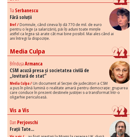
Tia
Serbanescu
Fără soluții
Bref /
Domnule, când cineva îți dă 770 de mil. de euro
pentru o lege (a salarizării), păi îți aduni toate mințile
astfel ca legea să arate cât mai bine posibil. Mai ales când ai
ani întregi la dispoziție.
Media Culpa
Brîndușa
Armanca
CSM acuză presa și societatea civilă de
„lovitură de stat”
Media Culpa /
Un document al Secției de judecători a CSM
a pus în plină lumină o realitate amară pentru democrație: gruparea
care conduce în prezent destinele justiției s-a transformat într-o
oligarhie periculoasă.
Vis a Vis
Dan
Perjovschi
Frații Tate...
Vis a vis /
...au fost arestați la Miami la cererea UK, după