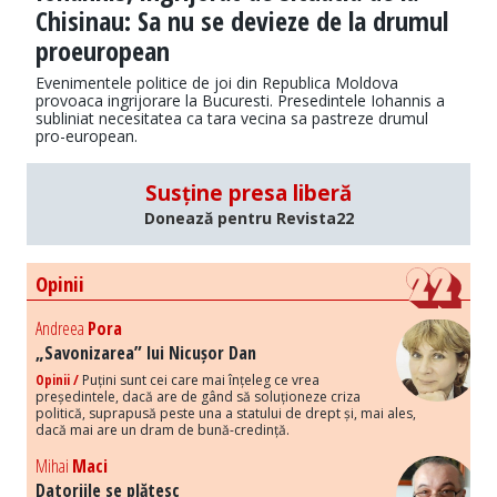
Chisinau: Sa nu se devieze de la drumul
proeuropean
Evenimentele politice de joi din Republica Moldova
provoaca ingrijorare la Bucuresti. Presedintele Iohannis a
subliniat necesitatea ca tara vecina sa pastreze drumul
pro-european.
Susține presa liberă
Donează pentru Revista22
Opinii
Andreea
Pora
„Savonizarea” lui Nicușor Dan
Opinii /
Puțini sunt cei care mai înțeleg ce vrea
președintele, dacă are de gând să soluționeze criza
politică, suprapusă peste una a statului de drept și, mai ales,
dacă mai are un dram de bună-credință.
Mihai
Maci
Datoriile se plătesc