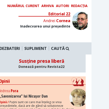
NUMĂRUL CURENT
ARHIVA
AUTORI
REDACȚIA
Editorial 22
Andrei
Cornea
Inadecvarea unui președinte
DEZBATERI
SUPLIMENT
CAUTĂ
Susține presa liberă
Donează pentru Revista22
Opinii
Andreea
Pora
„Savonizarea” lui Nicușor Dan
Opinii /
Puțini sunt cei care mai înțeleg ce vrea
președintele, dacă are de gând să soluționeze