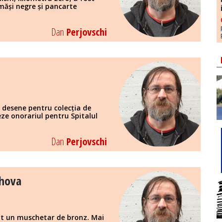
ămăși negre și pancarte
Dan
Perjovschi
desene pentru colecția de
ze onorariul pentru Spitalul
Dan
Perjovschi
ahova
sat un muschetar de bronz. Mai