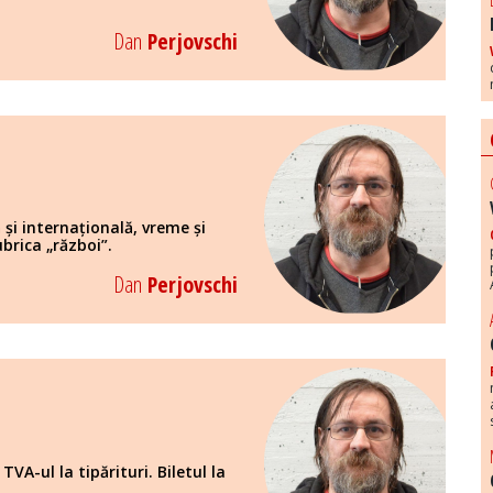
Dan
Perjovschi
ă și internațională, vreme și
ubrica „război”.
Dan
Perjovschi
TVA-ul la tipărituri. Biletul la