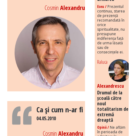
Cosmin
Alexandru
Eseu /
Prezentul
continuu, starea
de prezență
recomandată în
orice
spiritualitate, nu
presupune
indiferența față
de urma lăsată
sau de
consecințele ei.
Raluca
Alexandrescu
Drumul de la
școală către
noul
Ca şi cum n-ar fi
totalitarism de
extremă
04.05.2010
dreaptă
Opinii /
Ne aflăm
Cosmin
Alexandru
în perioada de