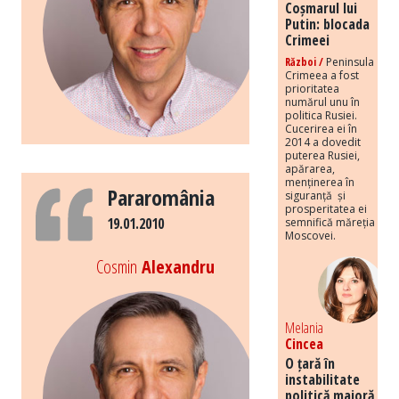
Coșmarul lui
Putin: blocada
Crimeei
Război /
Peninsula
Crimeea a fost
prioritatea
numărul unu în
politica Rusiei.
Cucerirea ei în
2014 a dovedit
puterea Rusiei,
apărarea,
menținerea în
Pararomânia
siguranță și
prosperitatea ei
19.01.2010
semnifică măreția
Moscovei.
Cosmin
Alexandru
Melania
Cincea
O țară în
instabilitate
politică majoră