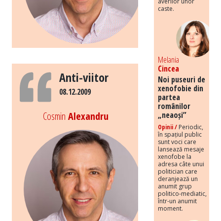
averilor unor
caste.
Melania
Cincea
Anti-viitor
Noi puseuri de
xenofobie din
08.12.2009
partea
românilor
Cosmin
Alexandru
„neaoși”
Opinii /
Periodic,
în spațiul public
sunt voci care
lansează mesaje
xenofobe la
adresa câte unui
politician care
deranjează un
anumit grup
politico-mediatic,
într-un anumit
moment.