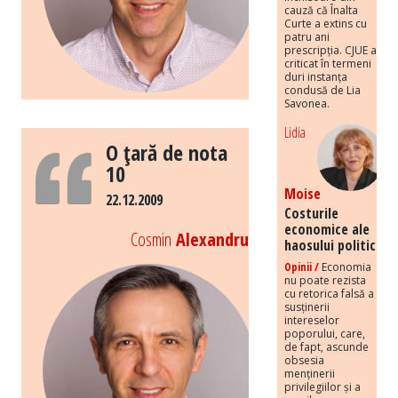
cauză că Înalta
Curte a extins cu
patru ani
prescripția. CJUE a
criticat în termeni
duri instanța
condusă de Lia
Savonea.
Lidia
O ţară de nota
10
Moise
22.12.2009
Costurile
economice ale
Cosmin
Alexandru
haosului politic
Opinii /
Economia
nu poate rezista
cu retorica falsă a
susținerii
intereselor
poporului, care,
de fapt, ascunde
obsesia
menținerii
privilegiilor și a