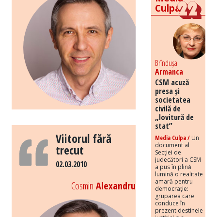
Culpa
Brîndușa
Armanca
CSM acuză
presa și
societatea
civilă de
„lovitură de
stat”
Viitorul fără
Media Culpa /
Un
document al
trecut
Secției de
judecători a CSM
02.03.2010
a pus în plină
lumină o realitate
amară pentru
Cosmin
Alexandru
democrație:
gruparea care
conduce în
prezent destinele