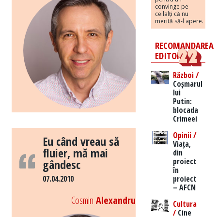
convinge pe
ceilalți că nu
merită să-l apere.
RECOMANDAREA
EDITORILOR
Război /
Coșmarul
lui
Putin:
blocada
Crimeei
Opinii /
Eu când vreau să
Viața,
fluier, mă mai
din
proiect
gândesc
în
proiect
07.04.2010
– AFCN
Cosmin
Alexandru
Cultura
/
Cine