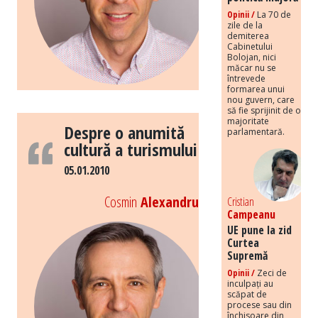
Opinii /
La 70 de
zile de la
demiterea
Cabinetului
Bolojan, nici
măcar nu se
întrevede
formarea unui
nou guvern, care
să fie sprijinit de o
majoritate
Despre o anumită
parlamentară.
cultură a turismului
05.01.2010
Cosmin
Alexandru
Cristian
Campeanu
UE pune la zid
Curtea
Supremă
Opinii /
Zeci de
inculpați au
scăpat de
procese sau din
închisoare din