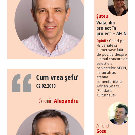
Șuteu
Viața, din
proiect în
proiect – AFCN
Opinii /
Citind pe
FB variate și
numeroase luări
de poziție despre
ultimul concurs de
selecție a
proiectelor AFCN,
mi-au atras
Cum vrea şefu’
atenția
comentariile lui
02.02.2010
Adrian Șoaită
(Fundația
Kulturhaus).
Cosmin
Alexandru
Armand
Gosu