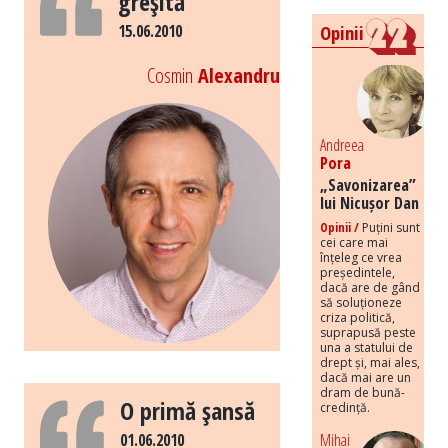
greşită
15.06.2010
Opinii
Cosmin
Alexandru
Andreea
Pora
„Savonizarea”
lui Nicușor Dan
Opinii /
Puțini sunt
cei care mai
înțeleg ce vrea
președintele,
dacă are de gând
să soluționeze
criza politică,
suprapusă peste
una a statului de
drept și, mai ales,
dacă mai are un
dram de bună-
O primă şansă
credință.
01.06.2010
Mihai