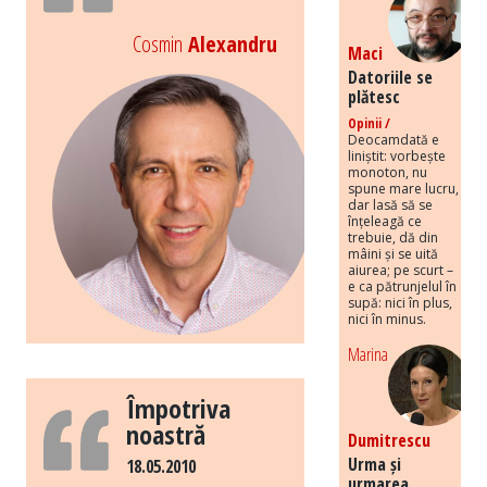
Cosmin
Alexandru
Maci
Datoriile se
plătesc
Opinii /
Deocamdată e
liniștit: vorbește
monoton, nu
spune mare lucru,
dar lasă să se
înțeleagă ce
trebuie, dă din
mâini și se uită
aiurea; pe scurt –
e ca pătrunjelul în
supă: nici în plus,
nici în minus.
Marina
Împotriva
noastră
Dumitrescu
Urma și
18.05.2010
urmarea