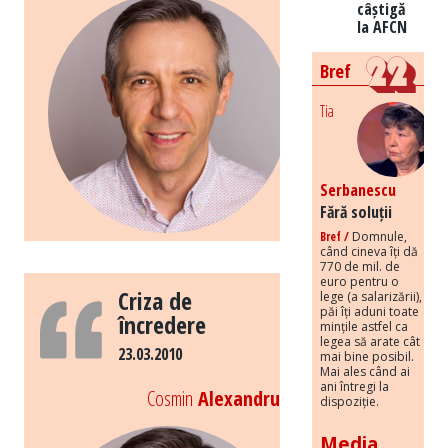
câștigă
la AFCN
Bref
Tia
Serbanescu
Fără soluții
Bref /
Domnule,
când cineva îți dă
770 de mil. de
euro pentru o
Criza de
lege (a salarizării),
păi îți aduni toate
încredere
mințile astfel ca
legea să arate cât
23.03.2010
mai bine posibil.
Mai ales când ai
ani întregi la
Cosmin
Alexandru
dispoziție.
Media