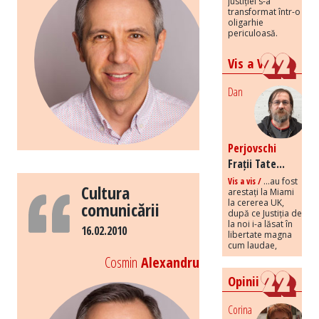
justiției s-a
transformat într-o
oligarhie
periculoasă.
Vis a Vis
Dan
Perjovschi
Frații Tate...
Vis a vis /
...au fost
Cultura
arestați la Miami
la cererea UK,
comunicării
după ce Justiția de
la noi i-a lăsat în
16.02.2010
libertate magna
cum laudae,
Cosmin
Alexandru
Opinii
Corina