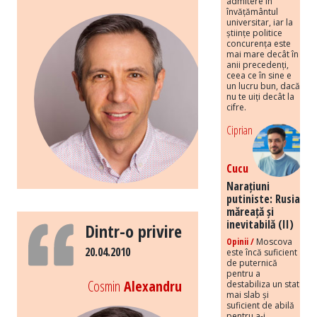
admitere în
învățământul
universitar, iar la
științe politice
concurența este
mai mare decât în
anii precedenți,
ceea ce în sine e
un lucru bun, dacă
nu te uiți decât la
cifre.
Ciprian
Cucu
Narațiuni
putiniste: Rusia
măreață și
inevitabilă (II)
Dintr-o privire
Opinii /
Moscova
20.04.2010
este încă suficient
de puternică
pentru a
Cosmin
Alexandru
destabiliza un stat
mai slab și
suficient de abilă
pentru a-i