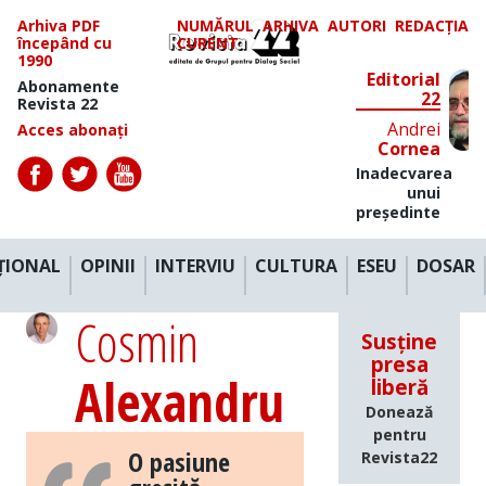
Arhiva PDF
NUMĂRUL
ARHIVA
AUTORI
REDACȚIA
începând cu
CURENT
1990
Editorial
Abonamente
22
Revista 22
Andrei
Acces abonați
Cornea
Inadecvarea
unui
președinte
ȚIONAL
OPINII
INTERVIU
CULTURA
ESEU
DOSAR
Cosmin
Susține
presa
Alexandru
liberă
Donează
pentru
O pasiune
Revista22