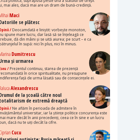
criza politică, suprapusă peste una a statului de drept
și, mai ales, dacă mai are un dram de bună-credință.
Mihai
Maci
Datoriile se plătesc
Opinii /
Deocamdată e liniștit: vorbește monoton,
nu spune mare lucru, dar lasă să se înțeleagă ce
trebuie, dă din mâini și se uită aiurea; pe scurt – e ca
pătrunjelul în supă: nici în plus, nici în minus.
Marina
Dumitrescu
Urma și urmarea
Eseu /
Prezentul continuu, starea de prezență
recomandată în orice spiritualitate, nu presupune
indiferența față de urma lăsată sau de consecințele ei.
Raluca
Alexandrescu
Drumul de la școală către noul
totalitarism de extremă dreaptă
Opinii /
Ne aflăm în perioada de admitere în
învățământul universitar, iar la științe politice concurența este
mai mare decât în anii precedenți, ceea ce în sine e un lucru
bun, dacă nu te uiți decât la cifre.
Ciprian
Cucu
Narațiuni putiniste: Rusia măreață și