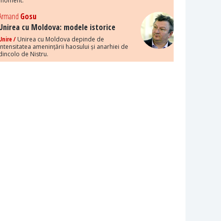
moment.
Armand
Gosu
Unirea cu Moldova: modele istorice
Unire /
Unirea cu Moldova depinde de
intensitatea amenințării haosului și anarhiei de
dincolo de Nistru.