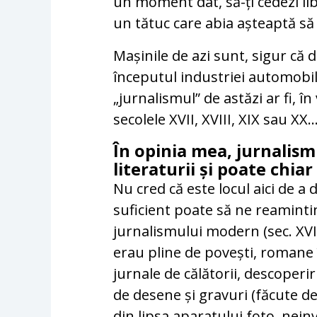
un moment dat, să-ți cedezi li
un tătuc care abia așteaptă să
Mașinile de azi sunt, sigur că 
începutul industriei automobili
„jurnalismul” de astăzi ar fi, î
secolele XVII, XVIII, XIX sau XX..
În opinia mea, jurnalismu
literaturii și poate chiar
Nu cred că este locul aici de a
suficient poate să ne reamintim
jurnalismului modern (sec. XVII
erau pline de povești, romane î
jurnale de călătorii, descoperir
de desene și gravuri (făcute de
din lipsa aparatului foto, neinv