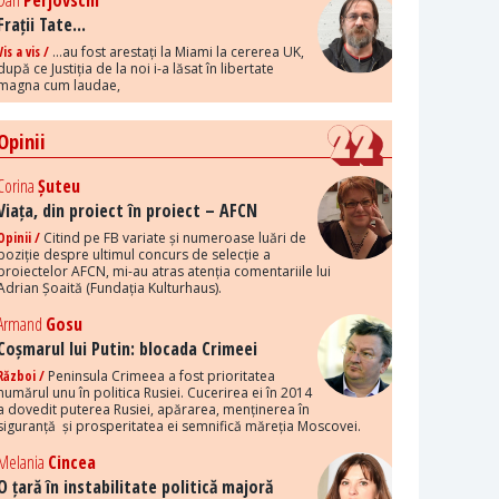
Dan
Perjovschi
Frații Tate...
Vis a vis /
...au fost arestați la Miami la cererea UK,
după ce Justiția de la noi i-a lăsat în libertate
magna cum laudae,
Opinii
Corina
Șuteu
Viața, din proiect în proiect – AFCN
Opinii /
Citind pe FB variate și numeroase luări de
poziție despre ultimul concurs de selecție a
proiectelor AFCN, mi-au atras atenția comentariile lui
Adrian Șoaită (Fundația Kulturhaus).
Armand
Gosu
Coșmarul lui Putin: blocada Crimeei
Război /
Peninsula Crimeea a fost prioritatea
numărul unu în politica Rusiei. Cucerirea ei în 2014
a dovedit puterea Rusiei, apărarea, menținerea în
siguranță și prosperitatea ei semnifică măreția Moscovei.
Melania
Cincea
O țară în instabilitate politică majoră