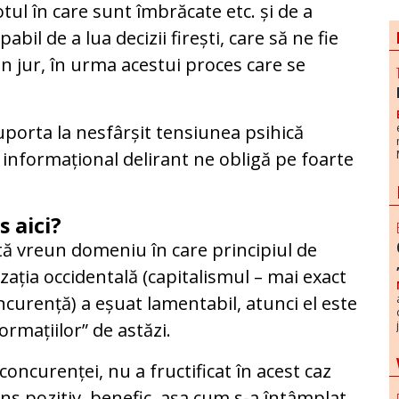
ul în care sunt îmbrăcate etc. și de a
bil de a lua decizii firești, care să ne fie
in jur, în urma acestui proces care se
porta la nesfârșit tensiunea psihică
 informațional delirant ne obligă pe foarte
 aici?
tă vreun domeniu în care principiul de
lizația occidentală (capitalismul – mai exact
oncurență) a eșuat lamentabil, atunci el este
ormațiilor” de astăzi.
 concurenței, nu a fructificat în acest caz
ns pozitiv, benefic, așa cum s-a întâmplat