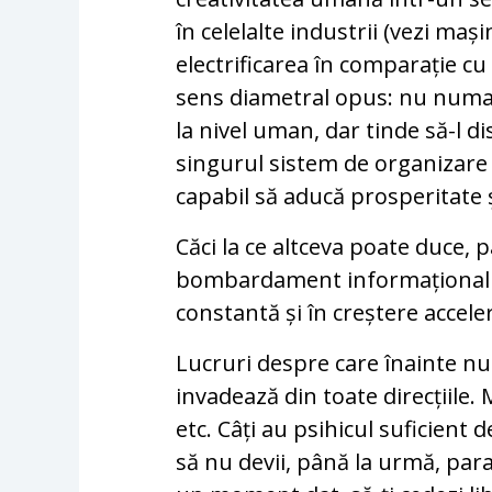
în celelalte industrii (vezi maș
electrificarea în comparație cu 
sens diametral opus: nu numai
la nivel uman, dar tinde să-l di
singurul sistem de organizare
capabil să aducă prosperitate 
Căci la ce altceva poate duce, 
bombardament informațional de
constantă și în creștere accele
Lucruri despre care înainte nu
invadează din toate direcțiile. 
etc. Câți au psihicul suficient
să nu devii, până la urmă, parano