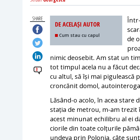
SHARE
Într
DE ACELAȘI AUTOR
scar
Cum stau cu capul
de o
proa
nimic deosebit. Am stat un tim
tot timpul acela nu a făcut dec
3
cu altul, să își mai pigulească
croncănit domol, autointerogati
Lăsând-o acolo, în acea stare 
stația de metrou, m-am trezit
acest minunat echilibru al ei d
ciorile din toate colțurile păm
undeva prin Polonia, câte sunt