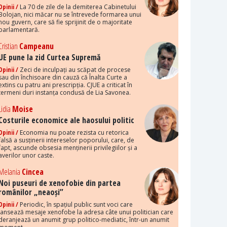
Opinii /
La 70 de zile de la demiterea Cabinetului
Bolojan, nici măcar nu se întrevede formarea unui
nou guvern, care să fie sprijinit de o majoritate
parlamentară.
Cristian
Campeanu
UE pune la zid Curtea Supremă
Opinii /
Zeci de inculpați au scăpat de procese
sau din închisoare din cauză că Înalta Curte a
extins cu patru ani prescripția. CJUE a criticat în
termeni duri instanța condusă de Lia Savonea.
Lidia
Moise
Costurile economice ale haosului politic
Opinii /
Economia nu poate rezista cu retorica
falsă a susținerii intereselor poporului, care, de
fapt, ascunde obsesia menținerii privilegiilor și a
averilor unor caste.
Melania
Cincea
Noi puseuri de xenofobie din partea
românilor „neaoși”
Opinii /
Periodic, în spațiul public sunt voci care
lansează mesaje xenofobe la adresa câte unui politician care
deranjează un anumit grup politico-mediatic, într-un anumit