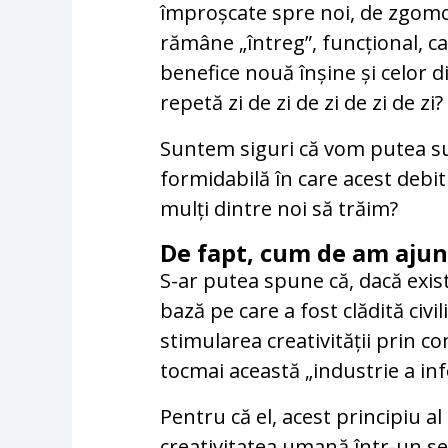
împroșcate spre noi, de zgomot
rămâne „întreg”, funcțional, capa
benefice nouă înșine și celor d
repetă zi de zi de zi de zi de zi?
Suntem siguri că vom putea su
formidabilă în care acest debit
mulți dintre noi să trăim?
De fapt, cum de am ajuns
S-ar putea spune că, dacă exis
bază pe care a fost clădită civi
stimularea creativității prin c
tocmai această „industrie a inf
Pentru că el, acest principiu al
creativitatea umană într-un se