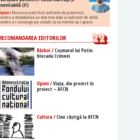
inevitabilă (II)
Opinii /
Moscova este încă suficient de puternică
pentru a destabiliza un stat mai slab și suficient de abilă
pentru a-i convinge pe ceilalți că nu merită să-l apere.
RECOMANDAREA EDITORILOR
Război /
Coșmarul lui Putin:
blocada Crimeei
Opinii /
Viața, din proiect în
proiect – AFCN
Cultura /
Cine câștigă la AFCN