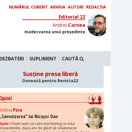
NUMĂRUL CURENT
ARHIVA
AUTORI
REDACȚIA
Editorial 22
Andrei
Cornea
Inadecvarea unui președinte
DEZBATERI
SUPLIMENT
CAUTĂ
Susține presa liberă
Donează pentru Revista22
Opinii
Andreea
Pora
„Savonizarea” lui Nicușor Dan
Opinii /
Puțini sunt cei care mai înțeleg ce vrea
președintele, dacă are de gând să soluționeze