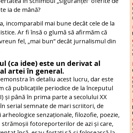
bertatea în schimbul „siguranței” oferite de
 te ia de mână?
da, incomparabil mai bune decât cele de la
stice. Ar fi însă o glumă să afirmăm că
n vreun fel, „mai bun” decât jurnalismul din
.
l (ca idee) este un derivat al
 al artei în general.
 demonstra în detaliu acest lucru, dar este
 că publicațiile periodice de la începutul
) și până în prima parte a secolului XX
n serial semnate de mari scriitori, de
i arheologice senzaționale, filozofie, poezie,
 strămoșii fotoreporterilor de azi și care,
entat încă, erau forțați să-și folosească la