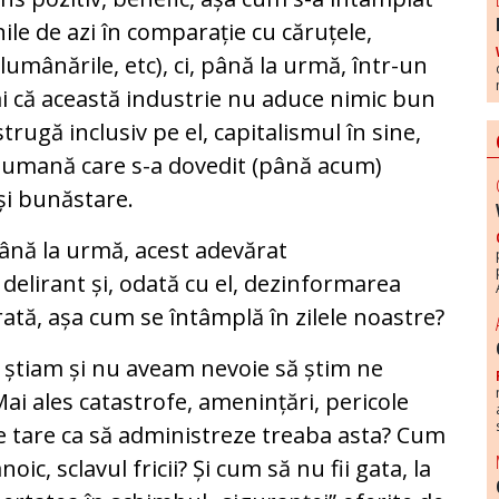
inile de azi în comparație cu căruțele,
lumânările, etc), ci, până la urmă, într-un
 că această industrie nu aduce nimic bun
strugă inclusiv pe el, capitalismul în sine,
 umană care s-a dovedit (până acum)
și bunăstare.
până la urmă, acest adevărat
lirant și, odată cu el, dezinformarea
rată, așa cum se întâmplă în zilele noastre?
 știam și nu aveam nevoie să știm ne
Mai ales catastrofe, amenințări, pericole
 de tare ca să administreze treaba asta? Cum
ic, sclavul fricii? Și cum să nu fii gata, la