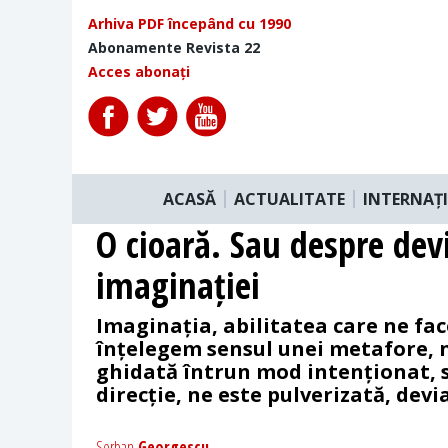
Arhiva PDF începând cu 1990
Abonamente Revista 22
Acces abonați
ACASĂ
ACTUALITATE
INTERNAȚ
O cioară. Sau despre dev
imaginației
Imaginația, abilitatea care ne fac
înțelegem sensul unei metafore, 
ghidată întrun mod intenționat, s
direcție, ne este pulverizată, devi
Serban
Georgescu