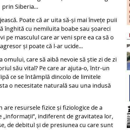
prin Siberia...
jească. Poate că ar uita să-și mai învețe puii
să înghită cu nemiluita boabe sau șoareci
ivi pe masculul care ar veni spre ea ca să o
resor și poate că l-ar ucide...
a omului, care să aibă nevoie să știe zi de zi
riul său vital? Pe care ar ajuta-o, într-un
 clipă ce se întâmplă dincolo de limitele
easta o necesitate naturală sau una indusă
are resursele fizice și fiziologice de a
„informații”, indiferent de gravitatea lor,
e, de debitul și de presiunea cu care sunt