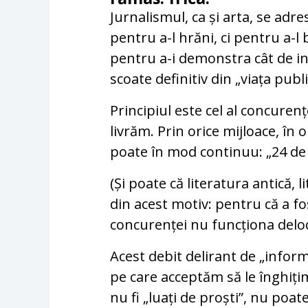
Jurnalismul, ca și arta, se adr
pentru a-l hrăni, ci pentru a-l 
pentru a-i demonstra cât de inuti
scoate definitiv din „viața publi
Principiul este cel al concuren
livrăm. Prin orice mijloace, în
poate în mod continuu: „24 de 
(Și poate că literatura antică,
din acest motiv: pentru că a fo
concurenței nu funcționa deloc
Acest debit delirant de „inform
pe care acceptăm să le înghiț
nu fi „luați de proști”, nu poa