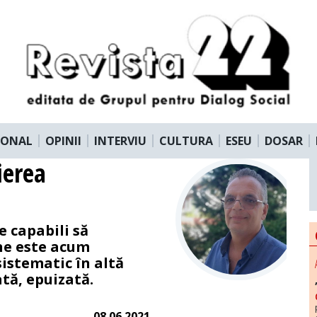
IONAL
OPINII
INTERVIU
CULTURA
ESEU
DOSAR
ierea
e capabili să
ne este acum
istematic în altă
ată, epuizată.
08.06.2021