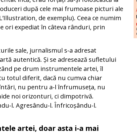
roduceri după cele mai frumoase picturi ale
ei L’Illustration, de exemplu). Ceea ce numim
te ori expediat în câteva rânduri, prin
urile sale, jurnalismul s-a adresat
 artă autentică. Și se adresează sufletului
zând pe drum instrumentele artei, îl
 totul diferit, dacă nu cumva chiar
întări, nu pentru a-l înfrumuseța, nu
hide noi orizonturi, ci dimpotrivă.
du-l. Agresându-l. Înfricoșându-l.
tele artei, doar asta i-a mai