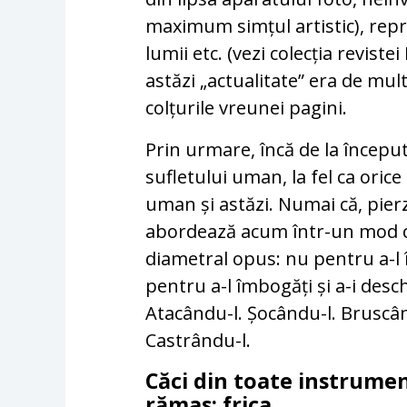
maximum simțul artistic), rep
lumii etc. (vezi colecția revist
astăzi „actualitate” era de mul
colțurile vreunei pagini.
Prin urmare, încă de la început
sufletului uman, la fel ca orice
uman și astăzi. Numai că, pier
abordează acum într-un mod cu
diametral opus: nu pentru a-l 
pentru a-l îmbogăți și a-i desc
Atacându-l. Șocându-l. Bruscân
Castrându-l.
Căci din toate instrumen
rămas: frica.