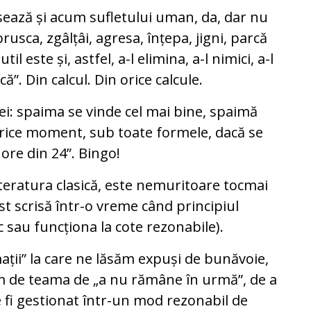
esează și acum sufletului uman, da, dar nu
brusca, zgâlțâi, agresa, înțepa, jigni, parcă
l este și, astfel, a-l elimina, a-l nimici, a-l
că”. Din calcul. Din orice calcule.
ței: spaima se vinde cel mai bine, spaimă
 orice moment, sub toate formele, dacă se
ore din 24”. Bingo!
 literatura clasică, este nemuritoare tocmai
st scrisă într-o vreme când principiul
 sau funcționa la cote rezonabile).
ații” la care ne lăsăm expuși de bunăvoie,
im de teama de „a nu rămâne în urmă”, de a
te fi gestionat într-un mod rezonabil de