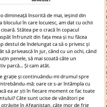
-o dimineață însorită de mai, ieșind din
a blocului în care locuiesc, am dat cu ochii
 cioară. Stătea pe o cracă în copacul
spăt înfrunzit din fața mea și nu făcea
p destul de îndelungat ca să o privesc și
ât să privească în jur, când cu un ochi, când
 puțin penele, să mai scoată câte un
v parcă... Și cam atât.
de grație și continuându-mi drumul spre
 întrebându-mă: oare ce s-ar întâmpla cu
acă ea ar ști în fiecare moment ce fac toate
ântului? Câte sunt ucise de vânători pe
 otrăvite în Afganistan, câte mor de frig