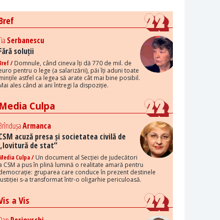
Bref
Tia
Serbanescu
Fără soluții
Bref /
Domnule, când cineva îți dă 770 de mil. de
euro pentru o lege (a salarizării), păi îți aduni toate
mințile astfel ca legea să arate cât mai bine posibil.
Mai ales când ai ani întregi la dispoziție.
Media Culpa
Brîndușa
Armanca
CSM acuză presa și societatea civilă de
„lovitură de stat”
Media Culpa /
Un document al Secției de judecători
a CSM a pus în plină lumină o realitate amară pentru
democrație: gruparea care conduce în prezent destinele
justiției s-a transformat într-o oligarhie periculoasă.
Vis a Vis