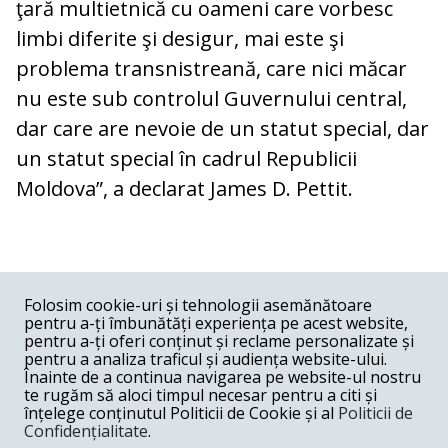
ţară multietnică cu oameni care vorbesc
limbi diferite şi desigur, mai este şi
problema transnistreană, care nici măcar
nu este sub controlul Guvernului central,
dar care are nevoie de un statut special, dar
un statut special în cadrul Republicii
Moldova”, a declarat James D. Pettit.
COMENTARII
0
Folosim cookie-uri și tehnologii asemănătoare
pentru a-ți îmbunătăți experiența pe acest website,
Nume
pentru a-ți oferi conținut și reclame personalizate și
pentru a analiza traficul și audiența website-ului.
Înainte de a continua navigarea pe website-ul nostru
Email
te rugăm să aloci timpul necesar pentru a citi și
înțelege conținutul Politicii de Cookie și al
Politicii de
Confidențialitate
.