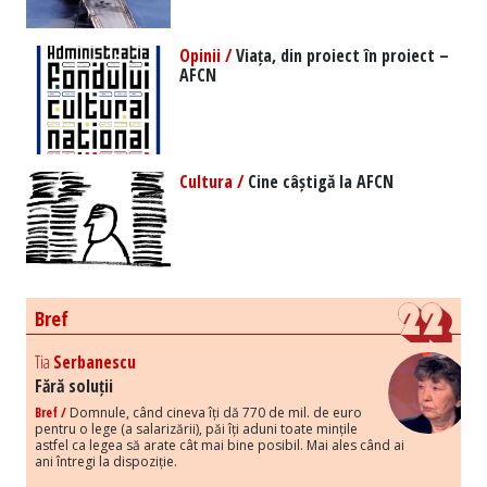
Opinii /
Viața, din proiect în proiect –
AFCN
Cultura /
Cine câștigă la AFCN
Bref
Tia
Serbanescu
Fără soluții
Bref /
Domnule, când cineva îți dă 770 de mil. de euro
pentru o lege (a salarizării), păi îți aduni toate mințile
astfel ca legea să arate cât mai bine posibil. Mai ales când ai
ani întregi la dispoziție.