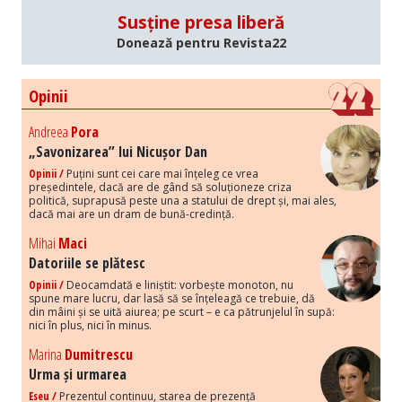
Susține presa liberă
Donează pentru Revista22
Opinii
Andreea
Pora
„Savonizarea” lui Nicușor Dan
Opinii /
Puțini sunt cei care mai înțeleg ce vrea
președintele, dacă are de gând să soluționeze criza
politică, suprapusă peste una a statului de drept și, mai ales,
dacă mai are un dram de bună-credință.
Mihai
Maci
Datoriile se plătesc
Opinii /
Deocamdată e liniștit: vorbește monoton, nu
spune mare lucru, dar lasă să se înțeleagă ce trebuie, dă
din mâini și se uită aiurea; pe scurt – e ca pătrunjelul în supă:
nici în plus, nici în minus.
Marina
Dumitrescu
Urma și urmarea
Eseu /
Prezentul continuu, starea de prezență