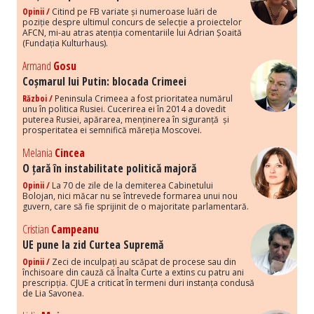
Opinii /
Citind pe FB variate și numeroase luări de
poziție despre ultimul concurs de selecție a proiectelor
AFCN, mi-au atras atenția comentariile lui Adrian Șoaită
(Fundația Kulturhaus).
Armand
Gosu
Coșmarul lui Putin: blocada Crimeei
Război /
Peninsula Crimeea a fost prioritatea numărul
unu în politica Rusiei. Cucerirea ei în 2014 a dovedit
puterea Rusiei, apărarea, menținerea în siguranță și
prosperitatea ei semnifică măreția Moscovei.
Melania
Cincea
O țară în instabilitate politică majoră
Opinii /
La 70 de zile de la demiterea Cabinetului
Bolojan, nici măcar nu se întrevede formarea unui nou
guvern, care să fie sprijinit de o majoritate parlamentară.
Cristian
Campeanu
UE pune la zid Curtea Supremă
Opinii /
Zeci de inculpați au scăpat de procese sau din
închisoare din cauză că Înalta Curte a extins cu patru ani
prescripția. CJUE a criticat în termeni duri instanța condusă
de Lia Savonea.