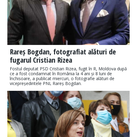
Rareș Bogdan, fotografiat alături de
fugarul Cristian Rizea
Fostul deputat PSD Cristian Rizea, fugit în R, Moldova după
ce a fost condamnat în România la 4 ani și 8 luni de
închisoare, a publicat miercuri, o fotografie alături de
vicepreședintele PNL Rareș Bogdan.