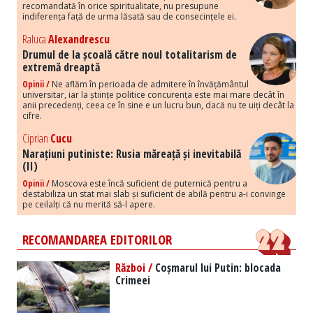
recomandată în orice spiritualitate, nu presupune
indiferența față de urma lăsată sau de consecințele ei.
Raluca
Alexandrescu
Drumul de la școală către noul totalitarism de
extremă dreaptă
Opinii /
Ne aflăm în perioada de admitere în învățământul
universitar, iar la științe politice concurența este mai mare decât în
anii precedenți, ceea ce în sine e un lucru bun, dacă nu te uiți decât la
cifre.
Ciprian
Cucu
Narațiuni putiniste: Rusia măreață și inevitabilă
(II)
Opinii /
Moscova este încă suficient de puternică pentru a
destabiliza un stat mai slab și suficient de abilă pentru a-i convinge
pe ceilalți că nu merită să-l apere.
RECOMANDAREA EDITORILOR
Război /
Coșmarul lui Putin: blocada
Crimeei