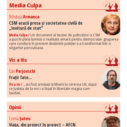
Media Culpa
Brîndușa
Armanca
CSM acuză presa și societatea civilă de
„lovitură de stat”
Media Culpa /
Un document al Secției de judecători a CSM
a pus în plină lumină o realitate amară pentru democrație: gruparea
care conduce în prezent destinele justiției s-a transformat într-o
oligarhie periculoasă.
Vis a Vis
Dan
Perjovschi
Frații Tate...
Vis a vis /
...au fost arestați la Miami la cererea UK, după
ce Justiția de la noi i-a lăsat în libertate magna cum
laudae,
Opinii
Corina
Șuteu
Viața, din proiect în proiect – AFCN