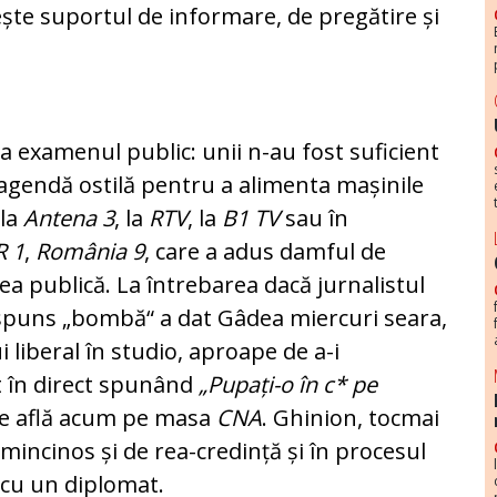
sește suportul de informare, de pregătire și
 la examenul pu­blic: unii n-au fost suficient
o agendă ostilă pentru a alimenta mașinile
 la
An­tena 3
, la
RTV
, la
B1 TV
sau în
R 1
,
România 9
, care a adus damful de
ea publică. La întrebarea dacă jurnalistul
ăspuns „bombă“ a dat Gâdea miercuri seara,
i liberal în studio, aproape de a-i
 în direct spu­nând
„Pupați-o în c* pe
 se află acum pe masa
CNA
. Ghi­nion, tocmai
incinos și de rea-credință și în procesul
cu un diplo­mat.