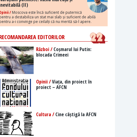
inevitabilă (II)
Opinii /
Moscova este încă suficient de puternică
pentru a destabiliza un stat mai slab și suficient de abilă
pentru a-i convinge pe ceilalți că nu merită să-l apere.
RECOMANDAREA EDITORILOR
Război /
Coșmarul lui Putin:
blocada Crimeei
Opinii /
Viața, din proiect în
proiect – AFCN
Cultura /
Cine câștigă la AFCN