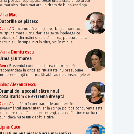
criza politică, suprapusă peste una a statului de drept
și, mai ales, dacă mai are un dram de bună-credință.
Mihai
Maci
Datoriile se plătesc
Opinii /
Deocamdată e liniștit: vorbește monoton,
nu spune mare lucru, dar lasă să se înțeleagă ce
trebuie, dă din mâini și se uită aiurea; pe scurt – e ca
pătrunjelul în supă: nici în plus, nici în minus.
Marina
Dumitrescu
Urma și urmarea
Eseu /
Prezentul continuu, starea de prezență
recomandată în orice spiritualitate, nu presupune
indiferența față de urma lăsată sau de consecințele ei.
Raluca
Alexandrescu
Drumul de la școală către noul
totalitarism de extremă dreaptă
Opinii /
Ne aflăm în perioada de admitere în
învățământul universitar, iar la științe politice concurența este
mai mare decât în anii precedenți, ceea ce în sine e un lucru
bun, dacă nu te uiți decât la cifre.
Ciprian
Cucu
Narațiuni putiniste: Rusia măreață și