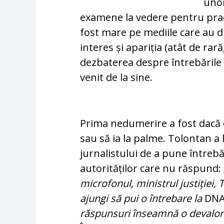
unor
examene la vedere pen­tru pract
fost mare pe mediile care au dif
interes și apa­riția (atât de rară
dezbaterea despre întrebările 
venit de la sine.
Prima nedumerire a fost dacă 
sau să ia la palme. Tolontan a 
jurnalistului de a pune întrebă
autorităților ca­re nu răspund:
microfonul, ministrul justiției, 
ajungi să pui o întrebare la
DN
răspunsuri înseamnă o devaloriz