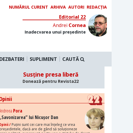
NUMĂRUL CURENT
ARHIVA
AUTORI
REDACȚIA
Editorial 22
Andrei
Cornea
Inadecvarea unui președinte
DEZBATERI
SUPLIMENT
CAUTĂ
Susține presa liberă
Donează pentru Revista22
Opinii
Andreea
Pora
„Savonizarea” lui Nicușor Dan
Opinii /
Puțini sunt cei care mai înțeleg ce vrea
președintele, dacă are de gând să soluționeze