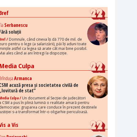
Bref
Tia
Serbanescu
Fără soluții
Bref /
Domnule, când cineva îți dă 770 de mil. de
euro pentru o lege (a salarizării), păi îți aduni toate
mințile astfel ca legea să arate cât mai bine posibil.
Mai ales când ai ani întregi la dispoziție.
Media Culpa
Brîndușa
Armanca
CSM acuză presa și societatea civilă de
„lovitură de stat”
Media Culpa /
Un document al Secției de judecători
a CSM a pus în plină lumină o realitate amară pentru
democrație: gruparea care conduce în prezent destinele
justiției s-a transformat într-o oligarhie periculoasă.
Vis a Vis