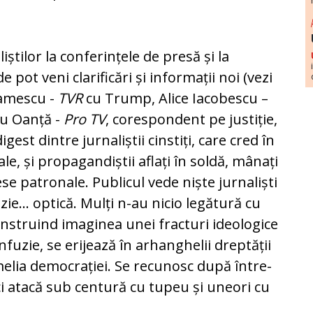
tilor la confe­rințele de presă și la
 pot veni clarificări și informații noi (vezi
ramescu -
TVR
cu Trump, Alice Iacobescu –
iu Oanță -
Pro TV
, co­res­pondent pe justiție,
digest dintre jurnaliștii cinstiți, care cred în
e, și pro­pagandiștii aflați în soldă, mânați
rese patronale. Publicul vede niște jurnaliști
zie... optică. Mulți n-au nicio legătură cu
onstruind ima­ginea unei fracturi ideologice
nfuzie, se erijează în ar­hanghelii dreptății
melia democrației. Se recunosc după între­
ci atacă sub cen­tură cu tupeu și uneori cu