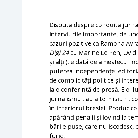
Disputa despre conduita jurnaliș
interviurile importante, de unde
cazuri pozitive ca Ramona Av
Digi 24
cu Ma­rine Le Pen, Ovid
și alții), e dată de ames­tecul in
puterea independenței editorial
de com­plicități politice și inte
la o conferință de presă. E o ilu
jurnalismul, au alte misiuni, c
în interiorul breslei. Produc co
apărând penalii și lovind la te
bările puse, care nu iscodesc, 
furie.