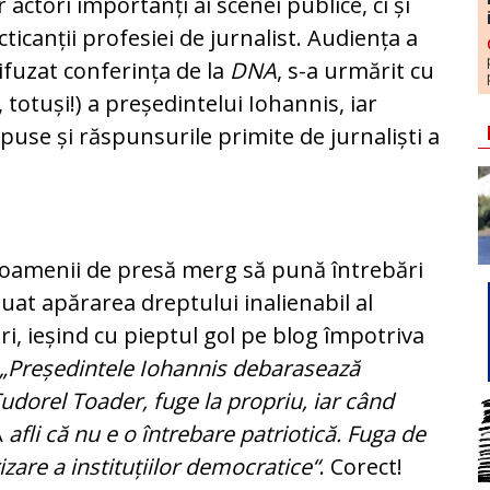
 actori importanți ai scenei publice, ci și
icanții profesiei de jurnalist. Au­diența a
uzat co­n­fe­rința de la
DNA
, s-a urmărit cu
, totuși!) a președintelui Io­hannis, iar
puse și răspunsurile primite de jurnaliști a
oamenii de pre­să merg să pună întrebări
luat apărarea dreptului inalienabil al
ri, ieșind cu pieptul gol pe blog împotriva
„Președintele Iohannis debar­a­sează
Tudorel Toa­der, fuge la propriu, iar când
A
afli că nu e o întrebare patriotică. Fuga de
are a instituțiilor democratice“
. Corect!