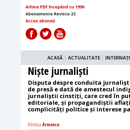
Arhiva PDF începând cu 1990
Abonamente Revista 22
Acces abonați
ACASĂ
ACTUALITATE
INTERNAȚ
Niște jurnaliști
Disputa despre conduita jurnaliști
de presă e dată de amestecul indi
jurnaliștii cinstiți, care cred în 
editoriale, și propagandiștii aflaț
complicități politice și interese p
Brîndușa
Armanca