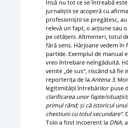
Însă nu tot ce se întreabă este
jurnaliștii se acoperă cu afir­ma
profesioniștii se pregătesc, au 
relevă un fapt, o acțiune sau o 
pe cetățeni. Alt­minteri, totul
fără sens. Hârjoane vedem în fie
par­ti­de. Exemplul de manual 
vreo întrebare neîn­gă­duită. Hăr
venite „de sus“, riscând să fie 
reporterița de la
An­tena 3
. Mo
legitimității întrebărilor puse
clarificarea unor fapte/situații/
primul rând; și că istoricul unui
ches­tiuni cu totul secundare“
. 
Tolo a fost incoerent la
DNA
, 