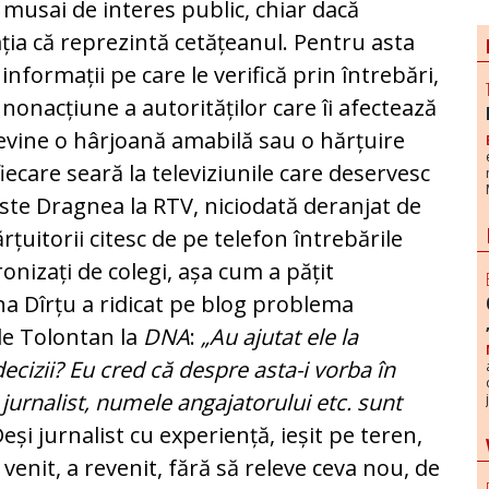
 musai de interes public, chiar dacă
­ția că reprezintă cetă­țea­nul. Pentru asta
informații pe care le verifică prin întrebări,
nonacțiune a au­torităților care îi afectează
 devine o hârjoană amabilă sau o hărțuire
­ca­re seară la televiziunile care deservesc
este Dragnea la RTV, niciodată deranjat de
țuitorii citesc de pe telefon întreb­ă­rile
ironizați de colegi, așa cum a pățit
na Dîrțu a ridicat pe blog problema
 de Tolontan la
DNA
:
„Au ajutat ele la
decizii? Eu cred că despre asta-i vorba în
 jur­nalist, numele angajatorului etc. sunt
Deși jurnalist cu experiență, ieșit pe teren,
a venit, a revenit, fără să releve ceva nou, de