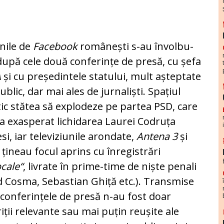
nile de
Facebook
românești s-au învol­bu­
după cele două conferințe de presă, cu șe­fa
A
și cu președintele statului, mult aș­teptate
ublic, dar mai ales de jurnaliști. Spațiul
tic stătea să ex­plo­deze pe partea PSD, care
a exasperat lichidarea La­u­rei Codruța
si, iar te­le­viziunile arondate,
Antena 3
și
, țineau focul aprins cu înregistrări
cale“
, livrate în prime-time de niște penali
d Cosma, Sebastian Ghiță etc.). Transmise
, con­fe­rințele de presă n-au fost doar
iții relevante sau mai puțin reușite ale