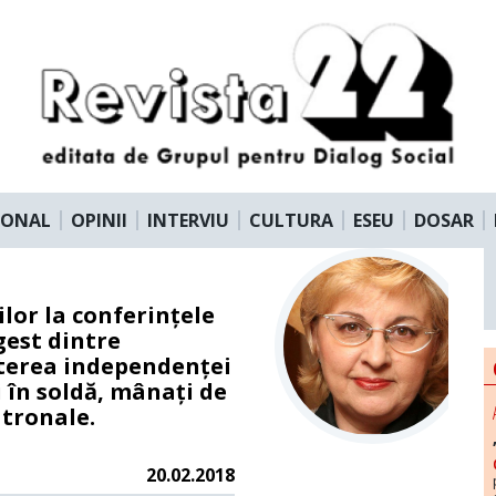
IONAL
OPINII
INTERVIU
CULTURA
ESEU
DOSAR
lor la conferințele
gest dintre
puterea independenței
i în soldă, mânați de
atronale.
20.02.2018