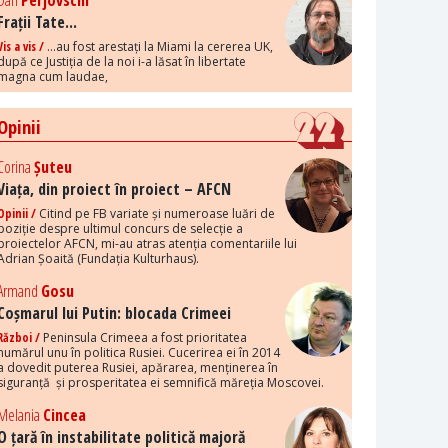
Dan
Perjovschi
Frații Tate...
Vis a vis /
...au fost arestați la Miami la cererea UK,
după ce Justiția de la noi i-a lăsat în libertate
magna cum laudae,
Opinii
Corina
Șuteu
Viața, din proiect în proiect – AFCN
Opinii /
Citind pe FB variate și numeroase luări de
poziție despre ultimul concurs de selecție a
proiectelor AFCN, mi-au atras atenția comentariile lui
Adrian Șoaită (Fundația Kulturhaus).
Armand
Gosu
Coșmarul lui Putin: blocada Crimeei
Război /
Peninsula Crimeea a fost prioritatea
numărul unu în politica Rusiei. Cucerirea ei în 2014
a dovedit puterea Rusiei, apărarea, menținerea în
siguranță și prosperitatea ei semnifică măreția Moscovei.
Melania
Cincea
O țară în instabilitate politică majoră