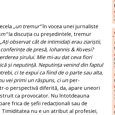
decela
„un tre­mur“
în vocea unei jurnaliste
ism“
la discuția cu președintele, tremur
„Ați observat cât de intimidați erau ziariștii,
te conferințe de pre­să, Iohannis & K
ö
vesi?
ierderea șirului. Mie mi-au dat ceva fiori
rică și ne­pu­tință. Neputința venind din faptul
trebi, ci te expui ca fiind de o parte sau alta,
 nu vei primi un răspuns, ci un
per­
r-o pers­pec­tivă diferită, da, apare uneori
nstruit ca provocator. Nu întot­dea­una
are frica de șefii redacționali sau de
. Timiditatea nu e un atri­but al profesiei,