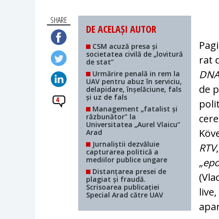
SHARE
DE ACELAȘI AUTOR
Pagi
CSM acuză presa și
societatea civilă de „lovitură
rat 
de stat”
DN
Urmărire penală in rem la
UAV pentru abuz în serviciu,
de p
delapidare, înșelăciune, fals
și uz de fals
4
poli
Management „fatalist și
răzbunător” la
cere
Universitatea „Aurel Vlaicu”
Köve
Arad
Jurnaliștii dezvăluie
RTV
capturarea politică a
mediilor publice ungare
„epo
Distanțarea presei de
(Vla
plagiat și fraudă.
Scrisoarea publicației
live
Special Arad către UAV
apar