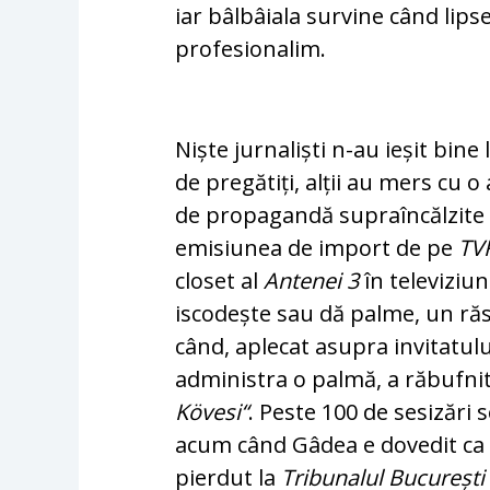
iar bâlbâiala survine când lip­
pro­fesionalim.
Niște jurnaliști n-au ieșit bine
de pregătiți, alții au mers cu 
de propagandă supraîncălzite
emisiunea de import de pe
TV
closet al
Antenei 3
în televiziun
isco­dește sau dă palme, un r
când, aplecat asu­pra invitatulu
administra o palmă, a răbufnit
Kövesi“
. Peste 100 de sesizări
acum când Gâdea e dovedit ca m
pier­dut la
Tribunalul București