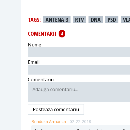
TAGS:
ANTENA 3
RTV
DNA
PSD
VL
COMENTARII
4
Nume
Email
Comentariu
Postează comentariu
Brindusa Armanca -
02-22-2018