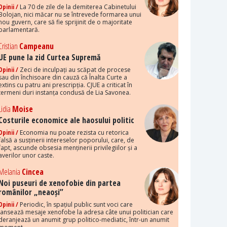
Opinii /
La 70 de zile de la demiterea Cabinetului
Bolojan, nici măcar nu se întrevede formarea unui
nou guvern, care să fie sprijinit de o majoritate
parlamentară.
Cristian
Campeanu
UE pune la zid Curtea Supremă
Opinii /
Zeci de inculpați au scăpat de procese
sau din închisoare din cauză că Înalta Curte a
extins cu patru ani prescripția. CJUE a criticat în
termeni duri instanța condusă de Lia Savonea.
Lidia
Moise
Costurile economice ale haosului politic
Opinii /
Economia nu poate rezista cu retorica
falsă a susținerii intereselor poporului, care, de
fapt, ascunde obsesia menținerii privilegiilor și a
averilor unor caste.
Melania
Cincea
Noi puseuri de xenofobie din partea
românilor „neaoși”
Opinii /
Periodic, în spațiul public sunt voci care
lansează mesaje xenofobe la adresa câte unui politician care
deranjează un anumit grup politico-mediatic, într-un anumit