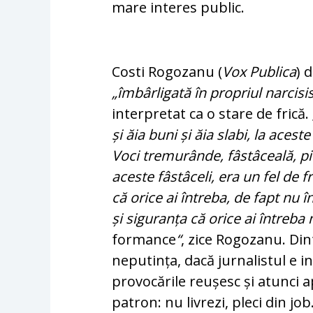
mare interes public.
Costi Rogozanu (
Vox Publica
) 
„îmbârligată în propriul narcis
interpretat ca o stare de frică.
și ăia buni și ăia slabi, la aces
Voci tremurânde, fâs­tâ­ceală, p
aceste fâstâceli, era un fel de f
că orice ai întreba, de fapt nu în
și siguranța că orice ai întreba
formance
“
, zice Rogozanu. Dint
neputința, dacă jurnalistul e i
provocările reușesc și atunci ap
patron: nu livrezi, pleci din job