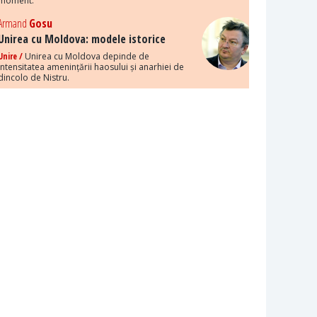
moment.
Armand
Gosu
Unirea cu Moldova: modele istorice
Unire /
Unirea cu Moldova depinde de
intensitatea amenințării haosului și anarhiei de
dincolo de Nistru.