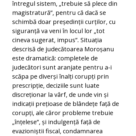
întregul sistem, „trebuie să plece din
magistratură”, pentru că dacă se
schimbă doar președinții curților, cu
siguranță va veni în locul lor „tot
cineva sugerat, impus”. Situația
descrisă de judecătoarea Moroșanu
este dramatică: completele de
judecători sunt aranjate pentru a-i
scăpa pe diverși înalți corupți prin
prescripție, deciziile sunt luate
discreționar la vârf, de unde vin și
indicații prețioase de blândețe față de
corupți, ale căror probleme trebuie
„înțelese”, și indulgență față de
evazioniștii fiscal, condamnarea