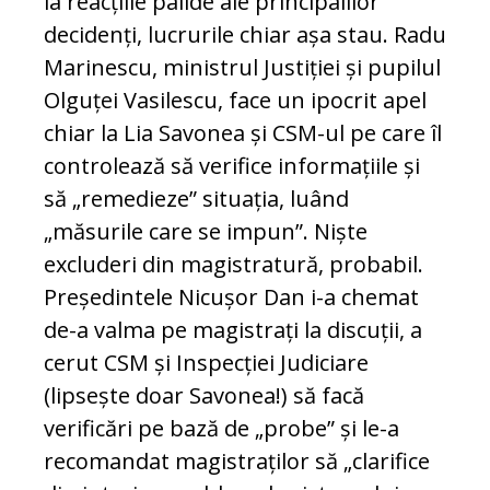
la reacțiile palide ale principalilor
decidenți, lucrurile chiar așa stau. Radu
Marinescu, ministrul Justiției și pupilul
Olguței Vasilescu, face un ipocrit apel
chiar la Lia Savonea și CSM-ul pe care îl
controlează să verifice informațiile și
să „remedieze” situația, luând
„măsurile care se impun”. Niște
excluderi din magistratură, probabil.
Președintele Nicușor Dan i-a chemat
de-a valma pe magistrați la discuții, a
cerut CSM și Inspecției Judiciare
(lipsește doar Savonea!) să facă
verificări pe bază de „probe” și le-a
recomandat magistraților să „clarifice