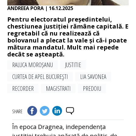
ANDREEA PORA
| 16.12.2025
Pentru electoratul președintelui,
chestiunea justiției rămâne capitală. E
regretabil că nu reali­zează că
bolovanul a plecat la vale și că-i poate
mătura mandatul. Mult mai repede
decât se așteaptă.
RALUCA MOROȘANU
JUSTITIE
CURTEA DE APEL BUCUREŞTI
LIA SAVONEA
RECORDER
MAGISTRATI
PREDOIU
SHARE
În epoca Dragnea, independența
justiției trebuia apărată de politic, de