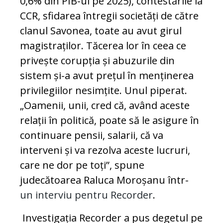
0,6% din PIB-ul pe 2025), contestările la
CCR, sfidarea întregii societăți de către
clanul Savonea, toate au avut girul
magistraților. Tăcerea lor în ceea ce
privește corupția și abuzurile din
sistem și-a avut prețul în menținerea
privilegiilor nesimțite. Unul piperat.
„Oamenii, unii, cred că, având aceste
relații în politică, poate să le asigure în
continuare pensii, salarii, că va
interveni și va rezolva aceste lucruri,
care ne dor pe toți”, spune
judecătoarea Raluca Moroșanu într-
un interviu pentru Recorder
.
Investigația Recorder a pus degetul pe