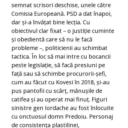
semnat scrisori deschise, unele către
Comisia Europeană. PSD a dat înapoi,
dar și-a învățat bine lecția. Cu
obiectivul clar fixat – o justiție cuminte
și obedientă care să nu le facă
probleme –, politicienii au schimbat
tactica. În loc să mai intre cu bocancii
peste legislație, să facă presiuni pe
față sau să schimbe procurorii-șefi,
cum au făcut cu Kovesi în 2018, și-au
pus pantofii cu scârț, mănușile de
catifea și au operat mai finuț. Figuri
sinistre gen Iordache au fost înlocuite
cu onctuosul domn Predoiu. Personaj
de consistența plastilinei,