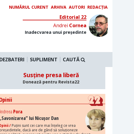
NUMĂRUL CURENT
ARHIVA
AUTORI
REDACȚIA
Editorial 22
Andrei
Cornea
Inadecvarea unui președinte
DEZBATERI
SUPLIMENT
CAUTĂ
Susține presa liberă
Donează pentru Revista22
Opinii
Andreea
Pora
„Savonizarea” lui Nicușor Dan
Opinii /
Puțini sunt cei care mai înțeleg ce vrea
președintele, dacă are de gând să soluționeze