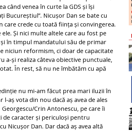
ea când venea în curte la GDS și își
ați Bucureștiul”. Nicușor Dan se bate cu
 care crede cu toată ființa și convingerea.
ele. Și nici multe altele care au fost pe
 și în timpul mandatului său de primar
e niciun reformism, ci doar de capacitate
u a-și realiza câteva obiective punctuale,
 votat. În rest, să nu ne îmbătăm cu apă
dinție nu mi-am făcut prea mari iluzii în
r l-aș vota din nou dacă aș avea de ales
in Georgescu/Crin Antonescu, pe care îi
i de caracter și periculoși pentru
 cu Nicușor Dan. Dar dacă aș avea altă