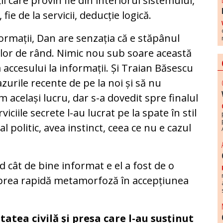
i care provin fie din interiorul sistemului,
fie de la servicii, deducție logică.
ormații, Dan are senzația că e stăpânul
ilor de rând. Nimic nou sub soare această
a accesului la informații. Și Traian Băsescu
azurile recente de pe la noi și să nu
același lucru, dar s-a dovedit spre finalul
iciile secrete l-au lucrat pe la spate în stil
 politic, avea instinct, ceea ce nu e cazul
 cât de bine informat e el a fost de o
 prea rapidă metamorfoză în accepțiunea
tatea civilă și presa care l-au susținut