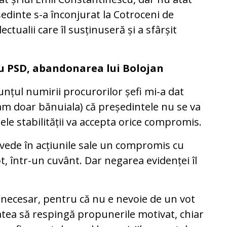
ședinte s-a înconjurat la Cotroceni de
lectualii care îl susținuseră și a sfârșit
cu PSD, abandonarea lui Bolojan
unțul numirii procurorilor șefi mi-a dat
am doar bănuiala) că președintele nu se va
le stabilității va accepta orice compromis.
ă vede în acțiunile sale un compromis cu
pt, într-un cuvânt. Dar negarea evidenței îl
 necesar, pentru că nu e nevoie de un vot
atea să respingă propunerile motivat, chiar