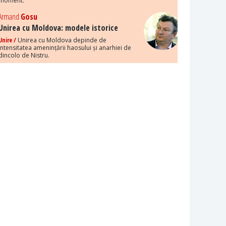
moment.
Armand
Gosu
Unirea cu Moldova: modele istorice
Unire /
Unirea cu Moldova depinde de
intensitatea amenințării haosului și anarhiei de
dincolo de Nistru.