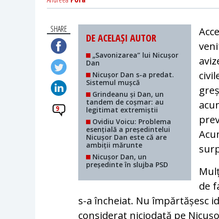
SHARE
Acce
DE ACELAȘI AUTOR
veni
„Savonizarea” lui Nicușor
aviz
Dan
civi
Nicușor Dan s-a predat.
Sistemul mușcă
greș
Grindeanu și Dan, un
tandem de coșmar: au
acum
9
legitimat extremiștii
prev
Ovidiu Voicu: Problema
esențială a președintelui
Acum
Nicușor Dan este că are
ambiții mărunte
surp
Nicușor Dan, un
președinte în slujba PSD
Mulț
de f
s-a încheiat. Nu împărtășesc i
considerat niciodată pe Nicușo