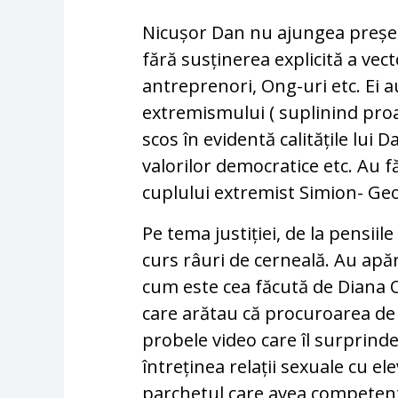
Nicușor Dan nu ajungea președin
fără susținerea explicită a vector
antreprenori, Ong-uri etc. Ei a
extremismului ( suplinind proa
scos în evidentă calitățile lui 
valorilor democratice etc. Au f
cuplului extremist Simion- Ge
Pe tema justiției, de la pensiil
curs râuri de cerneală. Au apă
cum este cea făcută de Diana O
care arătau că procuroarea de l
probele video care îl surprinde
întreținea relații sexuale cu el
parchetul care avea competent