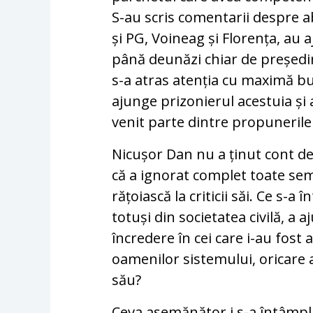
S-au scris comentarii despre abe
și PG, Voineag și Florența, au aj
până deunăzi chiar de președinte
s-a atras atenția cu maximă bun
ajunge prizonierul acestuia și a
venit parte dintre propunerile 
Nicușor Dan nu a ținut cont de
că a ignorat complet toate semn
rățoiască la criticii săi. Ce s-
totuși din societatea civilă, a 
încredere în cei care i-au fos
oamenilor sistemului, oricare ar
său?
Ceva asemănător i s-a întâmpla