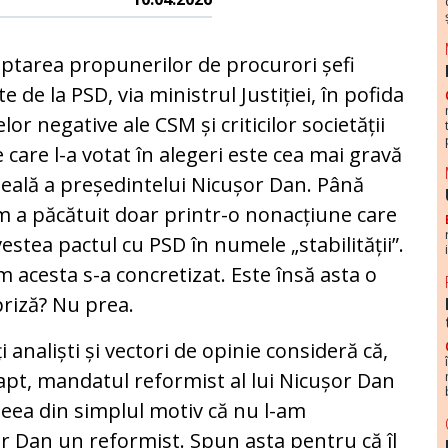
ptarea propunerilor de procurori șefi
te de la PSD, via ministrul Justiției, în pofida
elor negative ale CSM și criticilor societății
le care l-a votat în alegeri este cea mai gravă
eală a președintelui Nicușor Dan. Până
 a păcătuit doar printr-o nonacțiune care
estea pactul cu PSD în numele „stabilității”.
 acesta s-a concretizat. Este însă asta o
riză? Nu prea.
i analiști și vectori de opinie consideră că,
apt, mandatul reformist al lui Nicușor Dan
deea din simplul motiv că nu l-am
r Dan un reformist. Spun asta pentru că îl