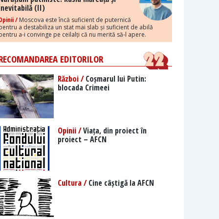
inevitabilă (II)
Opinii /
Moscova este încă suficient de puternică
pentru a destabiliza un stat mai slab și suficient de abilă
pentru a-i convinge pe ceilalți că nu merită să-l apere.
RECOMANDAREA EDITORILOR
Război /
Coșmarul lui Putin:
blocada Crimeei
Opinii /
Viața, din proiect în
proiect – AFCN
Cultura /
Cine câștigă la AFCN