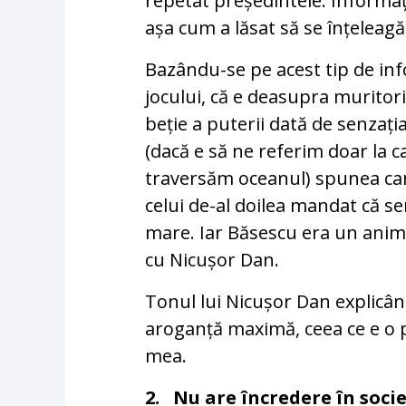
repetat președintele. Informați
așa cum a lăsat să se înțeleagă, 
Bazându-se pe acest tip de inf
jocului, că e deasupra muritor
beție a puterii dată de senzați
(dacă e să ne referim doar la c
traversăm oceanul) spunea cam 
celui de-al doilea mandat că serv
mare. Iar Băsescu era un animal
cu Nicușor Dan.
Tonul lui Nicușor Dan explicând
aroganță maximă, ceea ce e o
mea.
2. Nu are încredere în socie