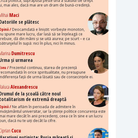
criza politică, suprapusă peste una a statului de drept
și, mai ales, dacă mai are un dram de bună-credință.
Mihai
Maci
Datoriile se plătesc
Opinii /
Deocamdată e liniștit: vorbește monoton,
nu spune mare lucru, dar lasă să se înțeleagă ce
trebuie, dă din mâini și se uită aiurea; pe scurt – e ca
pătrunjelul în supă: nici în plus, nici în minus.
Marina
Dumitrescu
Urma și urmarea
Eseu /
Prezentul continuu, starea de prezență
recomandată în orice spiritualitate, nu presupune
indiferența față de urma lăsată sau de consecințele ei.
Raluca
Alexandrescu
Drumul de la școală către noul
totalitarism de extremă dreaptă
Opinii /
Ne aflăm în perioada de admitere în
învățământul universitar, iar la științe politice concurența este
mai mare decât în anii precedenți, ceea ce în sine e un lucru
bun, dacă nu te uiți decât la cifre.
Ciprian
Cucu
Narațiuni putiniste: Rusia măreață și