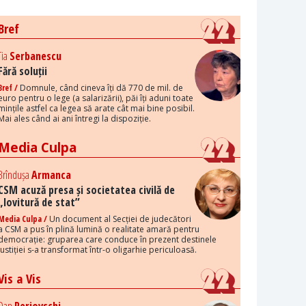
Bref
Tia
Serbanescu
Fără soluții
Bref /
Domnule, când cineva îți dă 770 de mil. de
euro pentru o lege (a salarizării), păi îți aduni toate
mințile astfel ca legea să arate cât mai bine posibil.
Mai ales când ai ani întregi la dispoziție.
Media Culpa
Brîndușa
Armanca
CSM acuză presa și societatea civilă de
„lovitură de stat”
Media Culpa /
Un document al Secției de judecători
a CSM a pus în plină lumină o realitate amară pentru
democrație: gruparea care conduce în prezent destinele
justiției s-a transformat într-o oligarhie periculoasă.
Vis a Vis