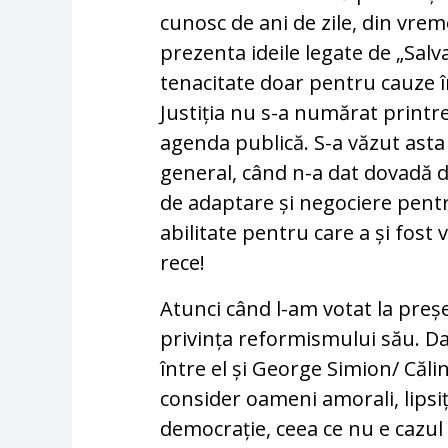
cunosc de ani de zile, din vrem
prezenta ideile legate de „Salv
tenacitate doar pentru cauze în
Justiția nu s-a numărat printre 
agenda publică. S-a văzut asta
general, când n-a dat dovadă d
de adaptare și negociere pentr
abilitate pentru care a și fost
rece!
Atunci când l-am votat la preșe
privința reformismului său. Da
între el și George Simion/ Căl
consider oameni amorali, lipsiț
democrație, ceea ce nu e cazul