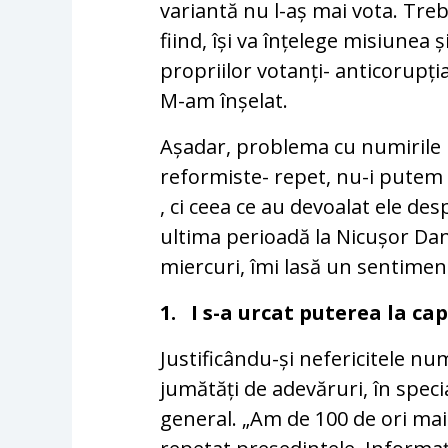
variantă nu l-aș mai vota. Treb
fiind, își va înțelege misiunea 
propriilor votanți- anticorupția
M-am înșelat.
Așadar, problema cu numirile n
reformiste- repet, nu-i putem c
, ci ceea ce au devoalat ele de
ultima perioadă la Nicușor Dan,
miercuri, îmi lasă un sentiment
1. I s-a urcat puterea la ca
Justificându-și nefericitele numi
jumătăți de adevăruri, în spec
general. „Am de 100 de ori ma