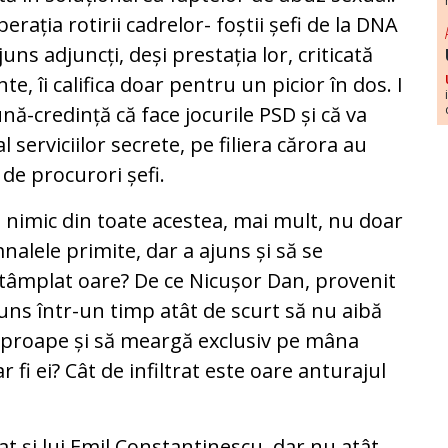
rația rotirii cadrelor- foștii șefi de la DNA
uns adjuncți, deși prestația lor, criticată
, îi califica doar pentru un picior în dos. I
ă-credință că face jocurile PSD și că va
l serviciilor secrete, pe filiera cărora au
de procurori șefi.
 nimic din toate acestea, mai mult, nu doar
alele primite, dar a ajuns și să se
a întâmplat oare? De ce Nicușor Dan, provenit
ajuns într-un timp atât de scurt să nu aibă
t aproape și să meargă exclusiv pe mâna
 fi ei? Cât de infiltrat este oare anturajul
t și lui Emil Constantinescu, dar nu atât