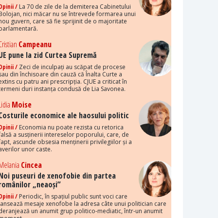
Opinii /
La 70 de zile de la demiterea Cabinetului
Bolojan, nici măcar nu se întrevede formarea unui
nou guvern, care să fie sprijinit de o majoritate
parlamentară.
Cristian
Campeanu
UE pune la zid Curtea Supremă
Opinii /
Zeci de inculpați au scăpat de procese
sau din închisoare din cauză că Înalta Curte a
extins cu patru ani prescripția. CJUE a criticat în
termeni duri instanța condusă de Lia Savonea.
Lidia
Moise
Costurile economice ale haosului politic
Opinii /
Economia nu poate rezista cu retorica
falsă a susținerii intereselor poporului, care, de
fapt, ascunde obsesia menținerii privilegiilor și a
averilor unor caste.
Melania
Cincea
Noi puseuri de xenofobie din partea
românilor „neaoși”
Opinii /
Periodic, în spațiul public sunt voci care
lansează mesaje xenofobe la adresa câte unui politician care
deranjează un anumit grup politico-mediatic, într-un anumit