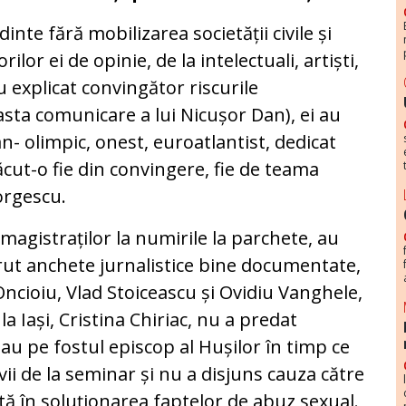
te fără mobilizarea societății civile și
ilor ei de opinie, de la intelectuali, artiști,
u explicat convingător riscurile
sta comunicare a lui Nicușor Dan), ei au
Dan- olimpic, onest, euroatlantist, dedicat
ăcut-o fie din convingere, fie de teama
orgescu.
e magistraților la numirile la parchete, au
rut anchete jurnalistice bine documentate,
ncioiu, Vlad Stoiceascu și Ovidiu Vanghele,
a Iași, Cristina Chiriac, nu a predat
au pe fostul episcop al Hușilor în timp ce
evii de la seminar și nu a disjuns cauza către
ă în soluționarea faptelor de abuz sexual.