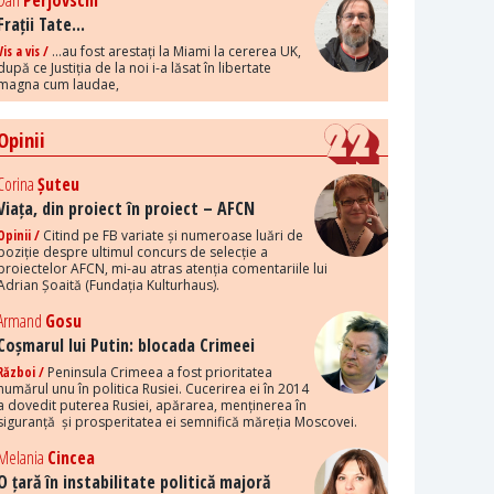
Dan
Perjovschi
Frații Tate...
Vis a vis /
...au fost arestați la Miami la cererea UK,
după ce Justiția de la noi i-a lăsat în libertate
magna cum laudae,
Opinii
Corina
Șuteu
Viața, din proiect în proiect – AFCN
Opinii /
Citind pe FB variate și numeroase luări de
poziție despre ultimul concurs de selecție a
proiectelor AFCN, mi-au atras atenția comentariile lui
Adrian Șoaită (Fundația Kulturhaus).
Armand
Gosu
Coșmarul lui Putin: blocada Crimeei
Război /
Peninsula Crimeea a fost prioritatea
numărul unu în politica Rusiei. Cucerirea ei în 2014
a dovedit puterea Rusiei, apărarea, menținerea în
siguranță și prosperitatea ei semnifică măreția Moscovei.
Melania
Cincea
O țară în instabilitate politică majoră