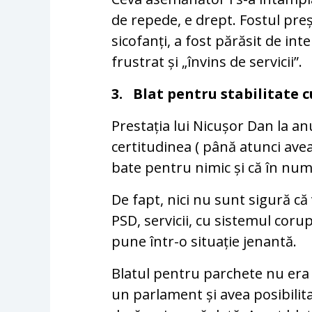
de repede, e drept. Fostul pre
sicofanți, a fost părăsit de inte
frustrat și „învins de servicii”.
3. Blat pentru stabilitate 
Prestația lui Nicușor Dan la an
certitudinea ( până atunci ave
bate pentru nimic și că în nume
De fapt, nici nu sunt sigură c
PSD, servicii, cu sistemul coru
pune într-o situație jenantă.
Blatul pentru parchete nu era
un parlament și avea posibilit