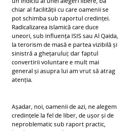
un indiciu al unei alegeri libere, ba
chiar al facilității cu care oamenii se
pot schimba sub ra­por­tul credinței.
Radicalizarea islamică care duce
uneori, sub influența ISIS sau Al Qai­da,
la terorism de masă e partea vizibilă și
sinistră a ghețarului; dar faptul
convertirii voluntare e mult mai
general și asupra lui am vrut să atrag
atenția.
Așadar, noi, oamenii de azi, ne alegem
cre­dințele la fel de liber, de ușor și de
ne­pro­blematic sub raport practic,