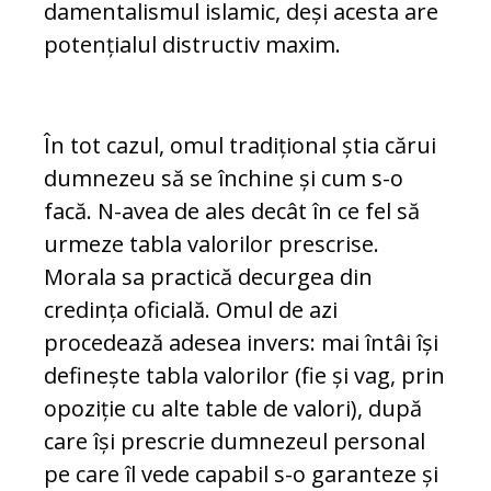
damentalismul islamic, deși acesta are
po­tențialul distructiv maxim.
În tot cazul, omul tradițional știa cărui
dum
nezeu să se închine și cum s-o
facă. N-avea de ales decât în ce fel să
urmeze tabla valorilor prescrise.
Morala sa prac­tică decurgea din
credința oficială. Omul de azi
procedează adesea invers: mai întâi își
definește tabla valorilor (fie și vag, prin
opoziție cu alte table de valori), după
care își prescrie dumnezeul personal
pe care îl vede capabil s-o garanteze și