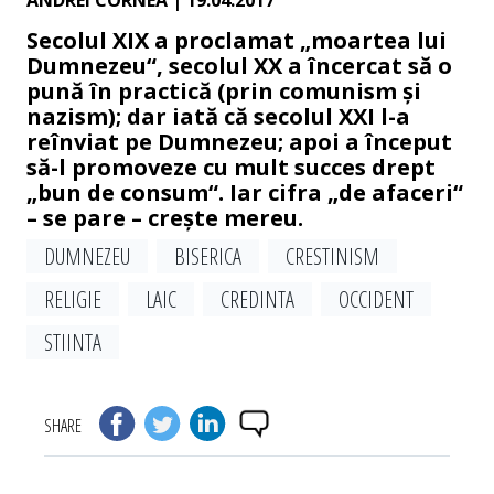
ANDREI CORNEA
| 19.04.2017
Secolul XIX a proclamat „moartea lui
Dumnezeu“, secolul XX a încercat să o
pună în practică (prin comunism și
nazism); dar iată că secolul XXI l-a
reînviat pe Dumnezeu; apoi a început
să-l promoveze cu mult succes drept
„bun de consum“. Iar cifra „de afaceri“
– se pare – crește mereu.
DUMNEZEU
BISERICA
CRESTINISM
RELIGIE
LAIC
CREDINTA
OCCIDENT
STIINTA
SHARE