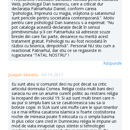
Vieții, psihologul Dan Ivanescu, care a criticat dur
declarația Patriarhului Daniel, conform careia
“psihologia, împreună cu magia, vrăjitoria și satanismul
sunt pericole pentru societatea contemporană.”. Motiv
pentru care psihologul Dan Ivanescu s-a exprimat: “Nu
pot cataloga această declarație decât în sensul
primitivismului și îi cer Patriarhului să adreseze scuze
breslei din care fac parte, deoarece nu merită acest
tratament gratuit. Psihologii nu au fost niciodată în
război cu biserica, dimpotrivă". Personal NU stiu cum a
reactionat Patriarhul, dar stiu ce se regaseste in
rugaciunea “TATAL NOSTRU” !
Răspunde
Joaquin Murieta -
04-19-2017
Eu sunt ateu si comunist deci nu pot decat sa critic
articolul domnului Cornea. Religia costa multi bani deci
saracia nu vre-un anume curent politic au restrans religia
la incepand din secolul 19. Si azi sunt multi tineri care n-
au pur si simplu bani sa se casatoreasca sau sa-si
boteze copiii. In SUA sunt unii muftii care le spun tinerilor
ca e mai ieftina casatoria islamica si foarte costisitorea
rochie de mireasa poate fi inlocuita cu o simpla basma.
In plus celor care cred in Dumnezeu religia le impune un
mod de viata innapoiat opus stiintei si tehnologiei