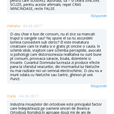
pentru care SUGEREZ autorului, sa – si ceara SINCERE
SCUZE, pentru aceste afirmatii, repet CRAS
MINCINOASE, recte FALSE.
Răspunde
Hahaha -
04-20-2017
D-zeu chiar e bun de consum, nu el zice sa mancati
trupul si sangele sau? Nu spune el sa nu ascundeti
lumina cunoasterii sub obroc? El este invatatura
creatoare care te inalta si e gratis pt oricine o cauta. In
schimb idolii, vrajitorii care schimba perceptiile, avocatii
si psihologii care distorsioneaza realitatea nu sunt bune
pt consum, provoaca saracie, boala, dizenterie si
moarte. Cuvantul Domnului lucreaza zi produce efecte
pana la sfarsitul veacurilor, din mormantul lui Nietzche
nu mai razbate nici un semnal electrochimic. D-zeu nu a
murit odata cu Nietzche sau Sartre, ghinion pt unii.
Punct.
Răspunde
Darie -
04-20-2017
Industria moaștelor din ortodoxie este principalul factor
care îndepărtează pe oamenii sinceri de Biserica
Ortodoxă Română.În aproape două mii de ani de