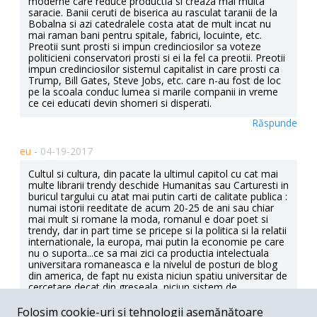
moderne care reduce productia si creaza mai multa
saracie. Banii ceruti de biserica au rasculat taranii de la
Bobalna si azi catedralele costa atat de mult incat nu
mai raman bani pentru spitale, fabrici, locuinte, etc.
Preotii sunt prosti si impun credinciosilor sa voteze
politicieni conservatori prosti si ei la fel ca preotii. Preotii
impun credinciosilor sistemul capitalist in care prosti ca
Trump, Bill Gates, Steve Jobs, etc. care n-au fost de loc
pe la scoala conduc lumea si marile companii in vreme
ce cei educati devin shomeri si disperati.
Răspunde
eu -
04-19-2017
Cultul si cultura, din pacate la ultimul capitol cu cat mai
multe librarii trendy deschide Humanitas sau Carturesti in
buricul targului cu atat mai putin carti de calitate publica :
numai istorii reeditate de acum 20-25 de ani sau chiar
mai mult si romane la moda, romanul e doar poet si
trendy, dar in part time se pricepe si la politica si la relatii
internationale, la europa, mai putin la economie pe care
nu o suporta...ce sa mai zici ca productia intelectuala
universitara romaneasca e la nivelul de posturi de blog
din america, de fapt nu exista niciun spatiu universitar de
cercetare decat din greseala, niciun sistem de
stimulante, de grnaturi, de fundatii, se traduce la mana a
treia
Folosim cookie-uri și tehnologii asemănătoare