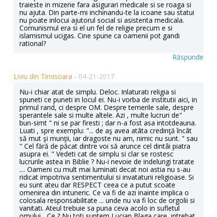
traieste in mizerie fara asigurari medicale si se roaga si
nu ajuta. Din parte-mi inchinandu-te la icoane sau statui
nu poate inlocui ajutorul social si asistenta medicala.
Comunismul era si el un fel de religie precum e si
islamismul ucigas. Cine spune ca oamenii pot gandi
rational?
Răspunde
Liviu din Timisoara -
04-21-2017
Nu-i chiar atat de simplu. Deloc. Inlaturati religia si
spuneti ce puneti in locul ei. Nu-i vorba de institutii aici, in
primul rand, ci despre OM. Despre temerile sale, despre
sperantele sale si multe altele. Azi , multe lucruri de"
bun-simt " ni se par firesti ; dar n-a fost asa intotdeauna.
Luati , spre exemplu: "... de aş avea atâta credinţă încât
să mut şi munţii, iar dragoste nu am, nimic nu sunt. " sau
" Cel fără de păcat dintre voi să arunce cel dintâi piatra
asupra ei. " Vedeti cat de simplu si clar se rostesc
lucrurile astea in Biblie ? Nu-i nevoie de indelungi tratate
.... Oameni cu mult mai luminati decat noi astia nu s-au
ridicat impotriva sentimentului si invataturii religioase. Si
eu sunt ateu dar RESPECT ceea ce a putut scoate
omenirea din intuneric. Ce va fi de azi inainte implica o
colosala responsabilitate ... unde nu va fi loc de orgolii si
vanitati. Ateul trebuie sa puna ceva acolo in sufletul
omului ...Ce ? Nu toti suntem Lucian Blaga care, intrebat