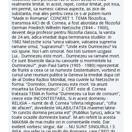
realmente limitat. In acest, repet, contur limitat, pot insa,
imi permit, sa numesc cateva aspecte, as zice de
substanta, mai ales pentru ceea ce s-ar putem numi
“Made in Romania”. CONCRET 1. TEMA filozofica,
transmisa AICI de dl. Cornea, a fost abordata de filozoful
German Friedrich Wilhelm Nietzsche (1844 – 1900),
devenit deja profesor pentru filozofia clasica, la varsta
de 24 ani, adica imediat dupa terminarea studiilor. In
1982 Nietzsche scria “unica valoare, valoarea suprema
ramane omul, "supraomul": "Unde este Dumnezeu? Va
voi spune. Noi l-am omorat. Noi toti suntem ucigasii
Lui... Dumnezeu este mort... Dumnezeu va ramane mort.
Ce sunt Bisericile daca nu cavourile si mormintele lui
Dumnezeu?". Jean-Paul Sartre (1905 - 1980) reprezentat
de frunte a ceea ce se numeste Existentialism, vorbind in
cursul unei reuniuni publice la Geneva la imediat dupa cel
de-al Doilea Razboi Mondial, reia cuvinle lui Nietzsche in
forma: "Domnilor, Dumnezeu este mort. Va anunt
moartea lui Dumnezeu.!". 2. CERT este dl. Cornea
trateaza TEMA in forma “Dumnezeu ca bun de consum”,
ceece este INCONTESTABIL. Si in acest domeniu -
RELIGIA – numit de dl. Cornea “oferta religioasa”, “cifra
de afaceri”, dovedeste VALABILITATEA maximei latine
“In cunctis domina pecunia est” (Publilius Syrus), adica “in
toate ocaziile domneste banul”. M-am referit la acesta
MAXIMA de mai multe ori in comentariile mele. Dar
evident vorbesc singur, dar … NU SUNT SINGURUL ! 3.
INSA, ma refer la cei multi din Romania, care CRED IN