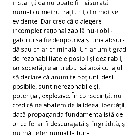
instanță ea nu poate fi măsurată
numai cu metrul rațiunii, din motive
evidente. Dar cred că o alegere
incomplet raționalizabilă nu-i obli­
gatoriu să fie deopotrivă și una ab­sur­
dă sau chiar criminală. Un anumit grad
de rezonabilitate e posibil și dezirabil,
iar so­cietățile ar trebui să aibă curajul
să declare că anumite opțiuni, deși
posibile, sunt nerezonabile și,
potențial, explozive. În con­secință, nu
cred că ne abatem de la ideea libertății,
dacă propaganda fun­da­men­talistă de
orice fel ar fi descurajată și în­grădită, și
nu mă refer numai la fun­