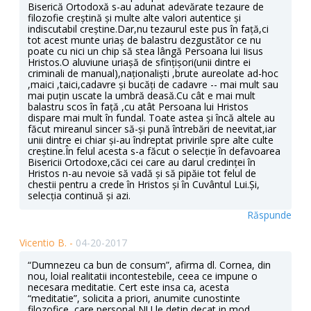
Biserică Ortodoxă s-au adunat adevărate tezaure de
filozofie creștină și multe alte valori autentice și
indiscutabil creștine.Dar,nu tezaurul este pus în față,ci
tot acest munte uriaș de balastru dezgustător ce nu
poate cu nici un chip să stea lângă Persoana lui Iisus
Hristos.O aluviune uriașă de sfințișori(unii dintre ei
criminali de manual),naționaliști ,brute aureolate ad-hoc
,maici ,taici,cadavre și bucăți de cadavre -- mai mult sau
mai puțin uscate la umbră deasă.Cu cât e mai mult
balastru scos în față ,cu atât Persoana lui Hristos
dispare mai mult în fundal. Toate astea și încă altele au
făcut mireanul sincer să-și pună întrebări de neevitat,iar
unii dintre ei chiar și-au îndreptat privirile spre alte culte
creștine.În felul acesta s-a făcut o selecție în defavoarea
Bisericii Ortodoxe,căci cei care au darul credinței în
Hristos n-au nevoie să vadă și să pipăie tot felul de
chestii pentru a crede în Hristos și în Cuvântul Lui.Și,
selecția continuă și azi.
Răspunde
Vicentio B. -
04-20-2017
“Dumnezeu ca bun de consum”, afirma dl. Cornea, din
nou, loial realitatii incontestebile, ceea ce impune o
necesara meditatie. Cert este insa ca, acesta
“meditatie”, solicita a priori, anumite cunostinte
filozofice, care personal NU le detin decat in mod