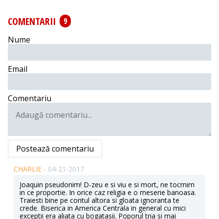
COMENTARII
9
Nume
Email
Comentariu
Postează comentariu
CHARLIE -
04-21-2017
Joaquin pseudonim! D-zeu e si viu e si mort, ne tocmim
in ce proportie. In orice caz religia e o meserie banoasa.
Traiesti bine pe contul altora si gloata ignoranta te
crede. Biserica in America Centrala in general cu mici
exceptii era aliata cu bogatasii. Poporul tria si mai