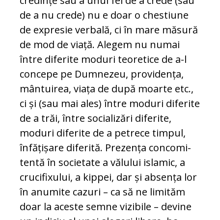
credințe sau a unui fel de a crede (sau
de a nu cre­de) nu e doar o chestiune
de expresie ver­bală, ci în mare măsură
de mod de viață. Alegem nu numai
între diferite moduri teo­retice de a-l
concepe pe Dumnezeu, providența,
mântuirea, viața de după moar­te etc.,
ci și (sau mai ales) între mo­duri diferite
de a trăi, între socializări di­ferite,
moduri diferite de a petrece tim­pul,
înfățișare diferită. Prezența con­co­mi­
tentă în societate a vălului islamic, a
cru­cifixului, a kippei, dar și absența lor
în anumite cazuri – ca să ne limităm
doar la aceste semne vizibile – devine