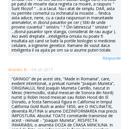
pe patul de moarte daca regreta ca moare, a raspuns "
Sunt filozof " ...si a tacut. Nu-i atat de simplu. DAR, asta
nu permite comertul cu inchinatul la moaste ... fiindca
asta aduce, nene, cu a cauta raspunsuri in maruntaiele
animalelor, in zborul pasarilor pe cer ( Stiti de unde
provine cuvantul " sinistru " ? Din latinescul " sinister "
...zborul pasarilor spre stanga, considerat de rau augur ).
Aici aveti dreptate ...inteligenta omului nu poate fi
insultata azi cand se bate la portile biologiei si medicinei
celulare, a ingineriei genetice. Ramane de vazut daca
inteligenta il va ajuta pe om sa-si asume puteri totale.
Răspunde
Vicentio B. -
04-20-2017
“GRINGO” de pe acest site, “Made in Romania”, care,
evident intentionat, a preluat numele “Joaquin Murieta”,
ORIGINALUL fiind Joaquín Murrieta Carrillo, nascut in
Mexic (Hermosillo, statul mexican de Sonora din Nord)
numit și Robin Hood mexican sau Robin Hood din El
Dorado, a fosta faimoasă figura in California in timpul
California Gold Rush ai anilor 1850, are O INCLINATIE,
devenita RUTINA si anume DEZINFORMAREA mai precis
IMPOSTURA. Absolut TOATE cometariile transmise de
acest - reinviat - "Joaquin Murieta“, RESPECTA
INVARIABIL o anumita DOZA de CRASA MINCIUNA. In