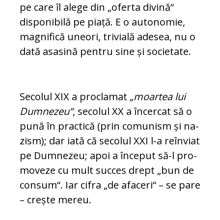
pe care îl ale­ge din „oferta divină“
disponibilă pe pia­ță. E o autonomie,
magnifică uneori, tri­vială adesea, nu o
dată asasină pentru sine și societate.
Secolul XIX a proclamat
„moartea lui
Dum­­nezeu“
, secolul XX a încercat să o
pu­nă în practică (prin comunism și na­
zism); dar iată că secolul XXI l-a reînviat
pe Dum­ne­zeu; apoi a început să-l pro­
mo­veze cu mult succes drept „bun de
con­sum“. Iar ci­fra „de afaceri“ – se pare
– creș­te mereu.