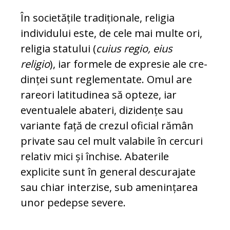
În societățile tradiționale, religia
individului este, de cele mai multe ori,
religia statului (
cuius re­gio, eius
religio
), iar formele de expresie ale cre­
dinței sunt reglementate. Omul are
rareori la­ti­tu­dinea să opteze, iar
eventualele abateri, dizidențe sau
variante față de crezul oficial rămân
private sau cel mult valabile în cercuri
relativ mici și închise. Abaterile
explicite sunt în general des­cu­rajate
sau chiar interzise, sub amenințarea
unor pe­depse severe.