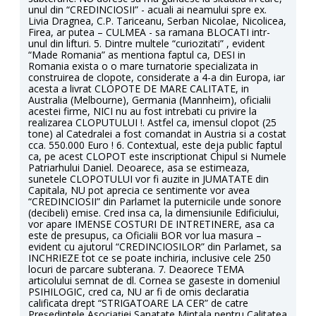
unul din “CREDINCIOSII” - acuali ai neamului spre ex.
Livia Dragnea, C.P. Tariceanu, Serban Nicolae, Nicolicea,
Firea, ar putea – CULMEA - sa ramana BLOCATI intr-
unul din lifturi. 5. Dintre multele “curiozitati” , evident
“Made Romania” as mentiona faptul ca, DESI in
Romania exista o o mare turnatorie specializata in
construirea de clopote, considerate a 4-a din Europa, iar
acesta a livrat CLOPOTE DE MARE CALITATE, in
Australia (Melbourne), Germania (Mannheim), oficialii
acestei firme, NICI nu au fost intrebati cu privire la
realizarea CLOPUTULUI !. Astfel ca, imensul clopot (25
tone) al Catedralei a fost comandat in Austria si a costat
cca. 550.000 Euro ! 6. Contextual, este deja public faptul
ca, pe acest CLOPOT este inscriptionat Chipul si Numele
Patriarhului Daniel. Deoarece, asa se estimeaza,
sunetele CLOPOTULUI vor fi auzite in JUMATATE din
Capitala, NU pot aprecia ce sentimente vor avea
“CREDINCIOSII” din Parlamet la puternicile unde sonore
(decibeli) emise. Cred insa ca, la dimensiunile Edificiului,
vor apare IMENSE COSTURI DE INTRETINERE, asa ca
este de presupus, ca Oficialii BOR vor lua masura –
evident cu ajutorul “CREDINCIOSILOR” din Parlamet, sa
INCHRIEZE tot ce se poate inchiria, inclusive cele 250
locuri de parcare subterana. 7. Deaorece TEMA
articolului semnat de dl. Cornea se gaseste in domeniul
PSIHILOGIC, cred ca, NU ar fi de omis declaratia
calificata drept “STRIGATOARE LA CER” de catre
Președintele Asociației Sanatate Mintala pentru Calitatea