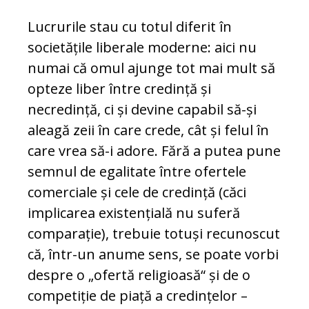
Lucrurile stau cu totul diferit în
societățile liberale moderne: aici nu
numai că omul ajunge tot mai mult să
opteze liber între credință și
necredință, ci și devine capabil să-și
aleagă zeii în care crede, cât și felul în
care vrea să-i adore. Fără a putea pune
semnul de egalitate între ofertele
comerciale și cele de credință (căci
implicarea existențială nu suferă
comparație), trebuie totuși recunoscut
că, în­tr-un anume sens, se poate vorbi
despre o „ofer­tă religioasă“ și de o
competiție de piață a cre­dințelor –