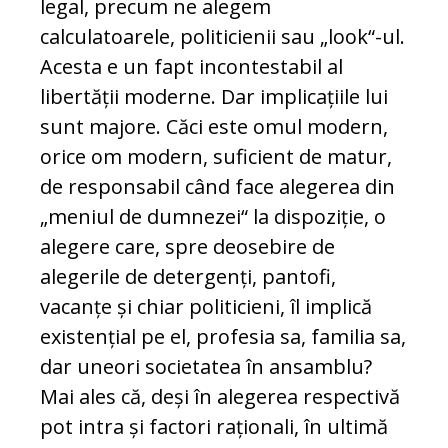
legal, precum ne alegem
calculatoarele, politicienii sau „look“-ul.
Acesta e un fapt incontestabil al
libertății moderne. Dar implicațiile lui
sunt majore. Căci este omul modern,
ori­ce om modern, suficient de matur,
de res­ponsabil când face alegerea din
„meniul de dumnezei“ la dispoziție, o
alegere care, spre deosebire de
alegerile de detergenți, pantofi,
vacanțe și chiar politicieni, îl im­plică
existențial pe el, profesia sa, familia sa,
dar uneori societatea în ansamblu?
Mai ales că, deși în alegerea respectivă
pot intra și factori raționali, în ultimă