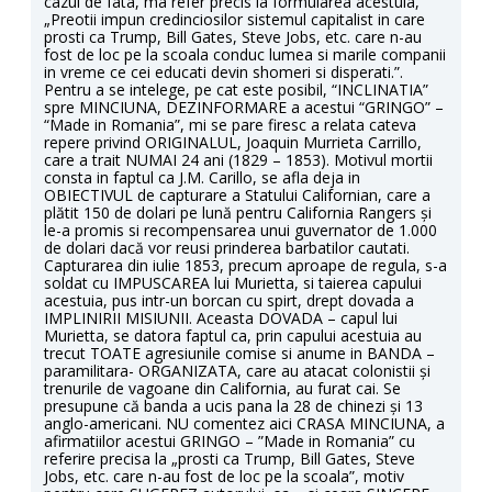
cazul de fata, ma refer precis la formularea acestuia,
„Preotii impun credinciosilor sistemul capitalist in care
prosti ca Trump, Bill Gates, Steve Jobs, etc. care n-au
fost de loc pe la scoala conduc lumea si marile companii
in vreme ce cei educati devin shomeri si disperati.”.
Pentru a se intelege, pe cat este posibil, “INCLINATIA”
spre MINCIUNA, DEZINFORMARE a acestui “GRINGO” –
“Made in Romania”, mi se pare firesc a relata cateva
repere privind ORIGINALUL, Joaquin Murrieta Carrillo,
care a trait NUMAI 24 ani (1829 – 1853). Motivul mortii
consta in faptul ca J.M. Carillo, se afla deja in
OBIECTIVUL de capturare a Statului Californian, care a
plătit 150 de dolari pe lună pentru California Rangers și
le-a promis si recompensarea unui guvernator de 1.000
de dolari dacă vor reusi prinderea barbatilor cautati.
Capturarea din iulie 1853, precum aproape de regula, s-a
soldat cu IMPUSCAREA lui Murietta, si taierea capului
acestuia, pus intr-un borcan cu spirt, drept dovada a
IMPLINIRII MISIUNII. Aceasta DOVADA – capul lui
Murietta, se datora faptul ca, prin capului acestuia au
trecut TOATE agresiunile comise si anume in BANDA –
paramilitara- ORGANIZATA, care au atacat colonistii și
trenurile de vagoane din California, au furat cai. Se
presupune că banda a ucis pana la 28 de chinezi și 13
anglo-americani. NU comentez aici CRASA MINCIUNA, a
afirmatiilor acestui GRINGO – ”Made in Romania” cu
referire precisa la „prosti ca Trump, Bill Gates, Steve
Jobs, etc. care n-au fost de loc pe la scoala”, motiv