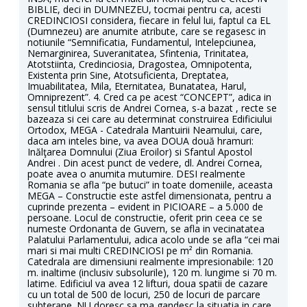
BIBLIE, deci in DUMNEZEU, tocmai pentru ca, acesti
CREDINCIOSI considera, fiecare in felul lui, faptul ca EL
(Dumnezeu) are anumite atribute, care se regasesc in
notiunile “Semnificatia, Fundamentul, Intelepciunea,
Nemarginirea, Suveranitatea, Sfintenia, Trinitatea,
Atotstiinta, Credinciosia, Dragostea, Omnipotenta,
Existenta prin Sine, Atotsuficienta, Dreptatea,
Imuabilitatea, Mila, Eternitatea, Bunatatea, Harul,
Omniprezent”. 4. Cred ca pe acest “CONCEPT”, adica in
sensul titlului scris de Andrei Cornea, s-a bazat , recte se
bazeaza si cei care au determinat construirea Edificiului
Ortodox, MEGA - Catedrala Mantuirii Neamului, care,
daca am inteles bine, va avea DOUA două hramuri:
Inălţarea Domnului (Ziua Eroilor) si Sfantul Apostol
Andrei . Din acest punct de vedere, dl. Andrei Cornea,
poate avea o anumita mutumire. DESI realmente
Romania se afla “pe butuci” in toate domeniile, aceasta
MEGA – Constructie este astfel dimensionata, pentru a
cuprinde prezenta – evident in PICIOARE – a 5.000 de
persoane. Locul de constructie, oferit prin ceea ce se
numeste Ordonanta de Guvern, se afla in vecinatatea
Palatului Parlamentului, adica acolo unde se afla “cei mai
mari si mai multi CREDINCIOSI pe m² din Romania.
Catedrala are dimensiuni realmente impresionabile: 120
m. inaltime (inclusiv subsolurile), 120 m. lungime si 70 m.
latime. Edificiul va avea 12 lifturi, doua spatii de cazare
cu un total de 500 de locuri, 250 de locuri de parcare
subterane. NU doresc sa ma gandesc la situatia in care,