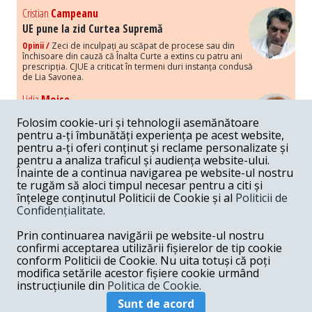
Cristian
Campeanu
UE pune la zid Curtea Supremă
Opinii /
Zeci de inculpați au scăpat de procese sau din
închisoare din cauză că Înalta Curte a extins cu patru ani
prescripția. CJUE a criticat în termeni duri instanța condusă
de Lia Savonea.
Lidia
Moise
Costurile economice ale haosului politic
Folosim cookie-uri și tehnologii asemănătoare
Opinii /
Economia nu poate rezista cu retorica falsă a
pentru a-ți îmbunătăți experiența pe acest website,
susținerii intereselor poporului, care, de fapt, ascunde
pentru a-ți oferi conținut și reclame personalizate și
obsesia menținerii privilegiilor și a averilor unor caste.
pentru a analiza traficul și audiența website-ului.
Înainte de a continua navigarea pe website-ul nostru
Melania
Cincea
te rugăm să aloci timpul necesar pentru a citi și
Noi puseuri de xenofobie din partea românilor
înțelege conținutul Politicii de Cookie și al
Politicii de
„neaoși”
Confidențialitate
.
Opinii /
Periodic, în spațiul public sunt voci care lansează
mesaje xenofobe la adresa câte unui politician care deranjează un
Prin continuarea navigării pe website-ul nostru
anumit grup politico-mediatic, într-un anumit moment.
confirmi acceptarea utilizării fișierelor de tip cookie
conform Politicii de Cookie. Nu uita totuși că poți
Armand
Gosu
modifica setările acestor fișiere cookie urmând
Unirea cu Moldova: modele istorice
instrucțiunile din
Politica de Cookie.
Unire /
Unirea cu Moldova depinde de intensitatea
Sunt de acord
amenințării haosului și anarhiei de dincolo de Nistru.