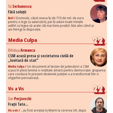
Tia
Serbanescu
Fără soluții
Bref /
Domnule, când cineva îți dă 770 de mil. de euro
pentru o lege (a salarizării), păi îți aduni toate mințile
astfel ca legea să arate cât mai bine posibil. Mai ales când ai
ani întregi la dispoziție.
Media Culpa
Brîndușa
Armanca
CSM acuză presa și societatea civilă de
„lovitură de stat”
Media Culpa /
Un document al Secției de judecători a CSM
a pus în plină lumină o realitate amară pentru democrație: gruparea
care conduce în prezent destinele justiției s-a transformat într-o
oligarhie periculoasă.
Vis a Vis
Dan
Perjovschi
Frații Tate...
Vis a vis /
...au fost arestați la Miami la cererea UK, după