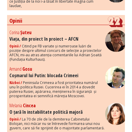
ce Justiția de la noi i-a lăsat în libertate magna cum
laudae,
Opinii
Corina
Șuteu
Viața, din proiect în proiect – AFCN
Opinii /
Citind pe FB variate și numeroase luări de
poziție despre ultimul concurs de selecție a proiectelor
AFCN, mi-au atras atenția comentariile lui Adrian Șoaită
(Fundația Kulturhaus).
Armand
Gosu
Coșmarul lui Putin: blocada Crimeei
Război /
Peninsula Crimeea a fost prioritatea numărul
unu în politica Rusiei. Cucerirea ei în 2014 a dovedit
puterea Rusiei, apărarea, menținerea în siguranță și
prosperitatea ei semnifică măreția Moscovei.
Melania
Cincea
O țară în instabilitate politică majoră
Opinii /
La 70 de zile de la demiterea Cabinetului
Bolojan, nici măcar nu se întrevede formarea unui nou
guvern, care să fie sprijinit de o majoritate parlamentară.