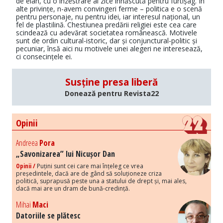
de elan, cu o înzestrare ai zice înnăscută pentru furtișag. În
alte privințe, n-avem convingeri ferme – politica e o scenă
pentru personaje, nu pentru idei, iar interesul național, un
fel de plastilină. Chestiunea predării religiei este cea care
scindează cu adevărat societatea românească. Motivele
sunt de ordin cultural-istoric, dar și conjunctural-politic și
pecuniar, însă aici nu motivele unei alegeri ne interesează,
ci consecințele ei.
Susține presa liberă
Donează pentru Revista22
Opinii
Andreea
Pora
„Savonizarea” lui Nicușor Dan
Opinii /
Puțini sunt cei care mai înțeleg ce vrea
președintele, dacă are de gând să soluționeze criza
politică, suprapusă peste una a statului de drept și, mai ales,
dacă mai are un dram de bună-credință.
Mihai
Maci
Datoriile se plătesc