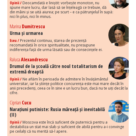
Opinii /
Deocamdată e liniștit: vorbește monoton, nu
spune mare lucru, dar lasă să se înțeleagă ce trebuie, dă
din mâini și se uită aiurea; pe scurt – e ca pătrunjelul în supă:
nici în plus, nici în minus.
Marina
Dumitrescu
Urma și urmarea
Eseu /
Prezentul continuu, starea de prezență
recomandată în orice spiritualitate, nu presupune
indiferența față de urma lăsată sau de consecințele ei.
Raluca
Alexandrescu
Drumul de la școală către noul totalitarism de
extremă dreaptă
Opinii /
Ne aflăm în perioada de admitere în învățământul
universitar, iar la științe politice concurența este mai mare decât în
anii precedenți, ceea ce în sine e un lucru bun, dacă nu te uiți decât la
cifre.
Ciprian
Cucu
Narațiuni putiniste: Rusia măreață și inevitabilă
(II)
Opinii /
Moscova este încă suficient de puternică pentru a
destabiliza un stat mai slab și suficient de abilă pentru a-i convinge
pe ceilalți că nu merită să-l apere.