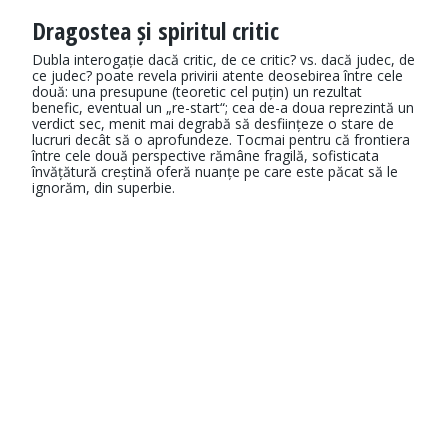
Dragostea și spiritul critic
Dubla interogație dacă critic, de ce critic? vs. dacă judec, de
ce judec? poate revela privirii atente deosebirea între cele
două: una presupune (teoretic cel puțin) un rezultat
benefic, eventual un „re-start“; cea de-a doua reprezintă un
verdict sec, menit mai degrabă să desființeze o stare de
lucruri decât să o aprofundeze. Tocmai pentru că frontiera
între cele două perspective rămâne fragilă, sofisticata
învățătură creștină oferă nuanțe pe care este păcat să le
ignorăm, din superbie.