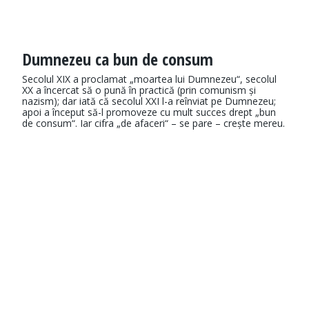
Dumnezeu ca bun de consum
Secolul XIX a proclamat „moartea lui Dumnezeu“, secolul
XX a încercat să o pună în practică (prin comunism și
nazism); dar iată că secolul XXI l-a reînviat pe Dumnezeu;
apoi a început să-l promoveze cu mult succes drept „bun
de consum“. Iar cifra „de afaceri“ – se pare – crește mereu.