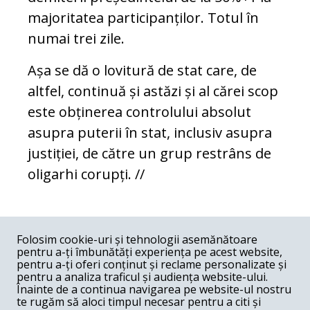
majoritatea participanților. Totul în
numai trei zile.
Așa se dă o lovitură de stat care, de
altfel, continuă și astăzi și al cărei scop
este obținerea controlului absolut
asupra puterii în stat, inclusiv asupra
justiției, de către un grup restrâns de
oligarhi corupți. //
COMENTARII
0
Folosim cookie-uri și tehnologii asemănătoare
pentru a-ți îmbunătăți experiența pe acest website,
Nume
pentru a-ți oferi conținut și reclame personalizate și
pentru a analiza traficul și audiența website-ului.
Înainte de a continua navigarea pe website-ul nostru
Email
te rugăm să aloci timpul necesar pentru a citi și