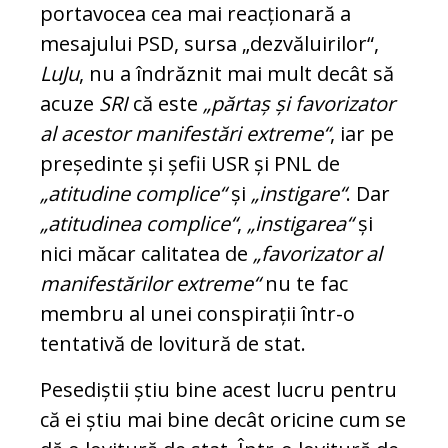
portavocea cea mai reacționară a
mesajului PSD, sursa „dezvăluirilor“,
LuJu
, nu a îndrăznit mai mult decât să
acuze
SRI
că este
„părtaș și favorizator
al acestor manifestări extreme“
, iar pe
președinte și șefii USR și PNL de
„atitudine complice“
și
„instigare“
. Dar
„atitudinea complice“
,
„instigarea“
și
nici măcar calitatea de
„favorizator al
manifestărilor extreme“
nu te fac
membru al unei conspirații într-o
tentativă de lovitură de stat.
Pesediștii știu bine acest lucru pentru
că ei știu mai bine decât oricine cum se