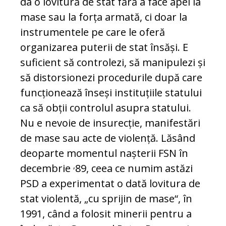
da o lovitură de stat fără a face apel la
mase sau la forța armată, ci doar la
instrumentele pe care le oferă
organizarea puterii de stat însăși. E
suficient să controlezi, să manipulezi și
să distorsionezi procedurile după care
funcționează înseși instituțiile statului
ca să obții controlul asupra statului.
Nu e nevoie de insurecție, manifestări
de mase sau acte de violență. Lăsând
deoparte momentul nașterii FSN în
,
decembrie
89, ceea ce numim astăzi
PSD a experimentat o dată lovitura de
stat violentă, „cu sprijin de mase“, în
1991, când a folosit minerii pentru a