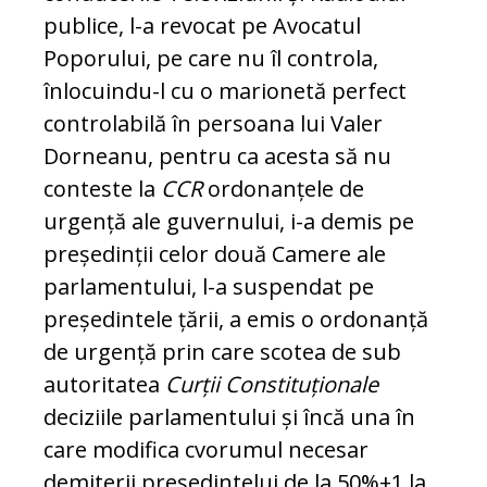
publice, l-a revocat pe Avo­catul
Poporului, pe care nu îl controla,
înlocuindu-l cu o marionetă perfect
controlabilă în persoana lui Valer
Dorneanu, pentru ca acesta să nu
conteste la
CCR
ordonanțele de
urgență ale guvernului, i-a demis pe
președinții celor două Ca­mere ale
parlamentului, l-a suspendat pe
președintele țării, a emis o ordonanță
de urgență prin care scotea de sub
autoritatea
Curții Constituționale
deciziile parlamentului și încă una în
care modifica cvorumul necesar
demiterii președintelui de la 50%+1 la