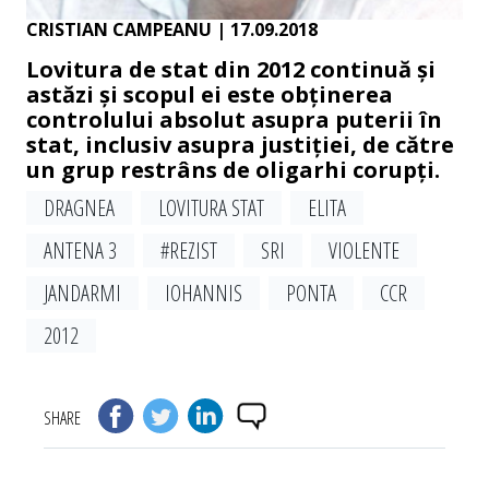
CRISTIAN CAMPEANU
| 17.09.2018
Lovitura de stat din 2012 continuă și
astăzi și scopul ei este obținerea
controlului absolut asupra puterii în
stat, inclusiv asupra justiției, de către
un grup restrâns de oligarhi corupți.
DRAGNEA
LOVITURA STAT
ELITA
ANTENA 3
#REZIST
SRI
VIOLENTE
JANDARMI
IOHANNIS
PONTA
CCR
2012
SHARE