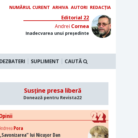
NUMĂRUL CURENT
ARHIVA
AUTORI
REDACȚIA
Editorial 22
Andrei
Cornea
Inadecvarea unui președinte
DEZBATERI
SUPLIMENT
CAUTĂ
Susține presa liberă
Donează pentru Revista22
Opinii
Andreea
Pora
„Savonizarea” lui Nicușor Dan