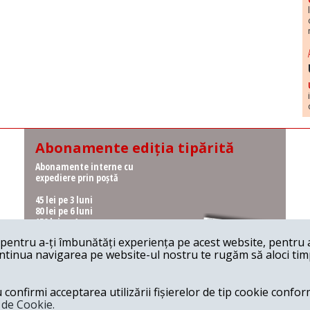
Abonamente ediția tipărită
Abonamente interne cu
expediere prin poștă
45 lei pe 3 luni
80 lei pe 6 luni
150 lei pe 1 an
entru a-ți îmbunătăți experiența pe acest website, pentru a-
Abonamente interne cu
ontinua navigarea pe website-ul nostru te rugăm să aloci timpu
ridicare de la redacție
36 lei pe 3 luni
62 lei pe 6 luni
onfirmi acceptarea utilizării fișierelor de tip cookie conform
115 lei pe 1 an
a de Cookie.