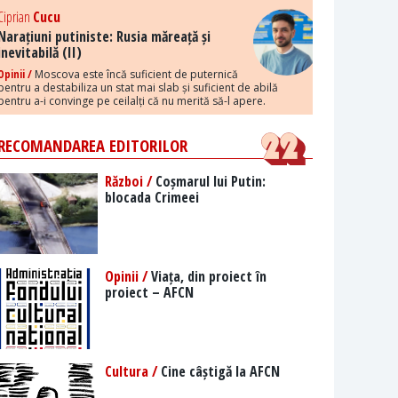
Ciprian
Cucu
Narațiuni putiniste: Rusia măreață și
inevitabilă (II)
Opinii /
Moscova este încă suficient de puternică
pentru a destabiliza un stat mai slab și suficient de abilă
pentru a-i convinge pe ceilalți că nu merită să-l apere.
RECOMANDAREA EDITORILOR
Război /
Coșmarul lui Putin:
blocada Crimeei
Opinii /
Viața, din proiect în
proiect – AFCN
Cultura /
Cine câștigă la AFCN