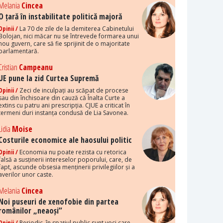
Melania
Cincea
O țară în instabilitate politică majoră
Opinii /
La 70 de zile de la demiterea Cabinetului
Bolojan, nici măcar nu se întrevede formarea unui
nou guvern, care să fie sprijinit de o majoritate
parlamentară.
Cristian
Campeanu
UE pune la zid Curtea Supremă
Opinii /
Zeci de inculpați au scăpat de procese
sau din închisoare din cauză că Înalta Curte a
extins cu patru ani prescripția. CJUE a criticat în
termeni duri instanța condusă de Lia Savonea.
Lidia
Moise
Costurile economice ale haosului politic
Opinii /
Economia nu poate rezista cu retorica
falsă a susținerii intereselor poporului, care, de
fapt, ascunde obsesia menținerii privilegiilor și a
averilor unor caste.
Melania
Cincea
Noi puseuri de xenofobie din partea
românilor „neaoși”
Opinii /
Periodic, în spațiul public sunt voci care