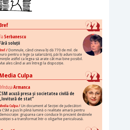
Bref
Tia
Serbanescu
Fără soluții
Bref /
Domnule, când cineva îți dă 770 de mil. de
euro pentru o lege (a salarizării), păi îți aduni toate
mințile astfel ca legea să arate cât mai bine posibil.
Mai ales când ai ani întregi la dispoziție.
Media Culpa
Brîndușa
Armanca
CSM acuză presa și societatea civilă de
„lovitură de stat”
Media Culpa /
Un document al Secției de judecători
a CSM a pus în plină lumină o realitate amară pentru
democrație: gruparea care conduce în prezent destinele
justiției s-a transformat într-o oligarhie periculoasă.