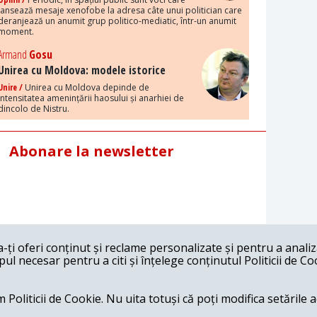
lansează mesaje xenofobe la adresa câte unui politician care
deranjează un anumit grup politico-mediatic, într-un anumit
moment.
Armand
Gosu
Unirea cu Moldova: modele istorice
Unire /
Unirea cu Moldova depinde de
intensitatea amenințării haosului și anarhiei de
dincolo de Nistru.
Abonare la newsletter
ți oferi conținut și reclame personalizate și pentru a anali
l necesar pentru a citi și înțelege conținutul Politicii de Co
 Politicii de Cookie. Nu uita totuși că poți modifica setările 