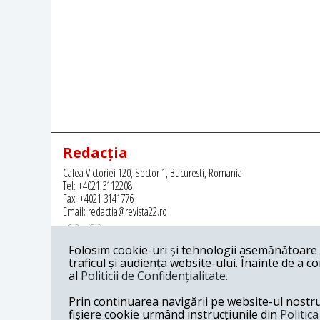
Redacția
Calea Victoriei 120, Sector 1, Bucuresti, Romania
Tel: +4021 3112208
Fax: +4021 3141776
Email: redactia@revista22.ro
Folosim cookie-uri și tehnologii asemănătoare p
traficul și audiența website-ului. Înainte de a c
al
Politicii de Confidențialitate
.
Revista 22 este editata de
Grupul pentru Dialog Social
Prin continuarea navigării pe website-ul nostru c
fișiere cookie urmând instrucțiunile din
Politic