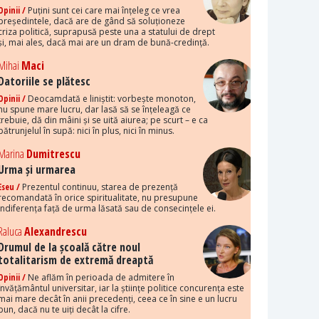
Opinii /
Puțini sunt cei care mai înțeleg ce vrea
președintele, dacă are de gând să soluționeze
criza politică, suprapusă peste una a statului de drept
și, mai ales, dacă mai are un dram de bună-credință.
Mihai
Maci
Datoriile se plătesc
Opinii /
Deocamdată e liniștit: vorbește monoton,
nu spune mare lucru, dar lasă să se înțeleagă ce
trebuie, dă din mâini și se uită aiurea; pe scurt – e ca
pătrunjelul în supă: nici în plus, nici în minus.
Marina
Dumitrescu
Urma și urmarea
Eseu /
Prezentul continuu, starea de prezență
recomandată în orice spiritualitate, nu presupune
indiferența față de urma lăsată sau de consecințele ei.
Raluca
Alexandrescu
Drumul de la școală către noul
totalitarism de extremă dreaptă
Opinii /
Ne aflăm în perioada de admitere în
învățământul universitar, iar la științe politice concurența este
mai mare decât în anii precedenți, ceea ce în sine e un lucru
bun, dacă nu te uiți decât la cifre.