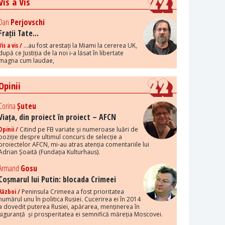
Vis a Vis
Dan
Perjovschi
Frații Tate...
Vis a vis /
...au fost arestați la Miami la cererea UK,
după ce Justiția de la noi i-a lăsat în libertate
magna cum laudae,
Opinii
Corina
Șuteu
Viața, din proiect în proiect – AFCN
Opinii /
Citind pe FB variate și numeroase luări de
poziție despre ultimul concurs de selecție a
proiectelor AFCN, mi-au atras atenția comentariile lui
Adrian Șoaită (Fundația Kulturhaus).
Armand
Gosu
Coșmarul lui Putin: blocada Crimeei
Război /
Peninsula Crimeea a fost prioritatea
numărul unu în politica Rusiei. Cucerirea ei în 2014
a dovedit puterea Rusiei, apărarea, menținerea în
siguranță și prosperitatea ei semnifică măreția Moscovei.