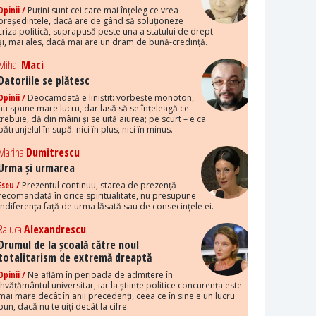
Opinii /
Puțini sunt cei care mai înțeleg ce vrea
președintele, dacă are de gând să soluționeze
criza politică, suprapusă peste una a statului de drept
și, mai ales, dacă mai are un dram de bună-credință.
Mihai
Maci
Datoriile se plătesc
Opinii /
Deocamdată e liniștit: vorbește monoton,
nu spune mare lucru, dar lasă să se înțeleagă ce
trebuie, dă din mâini și se uită aiurea; pe scurt – e ca
pătrunjelul în supă: nici în plus, nici în minus.
Marina
Dumitrescu
Urma și urmarea
Eseu /
Prezentul continuu, starea de prezență
recomandată în orice spiritualitate, nu presupune
indiferența față de urma lăsată sau de consecințele ei.
Raluca
Alexandrescu
Drumul de la școală către noul
totalitarism de extremă dreaptă
Opinii /
Ne aflăm în perioada de admitere în
învățământul universitar, iar la științe politice concurența este
mai mare decât în anii precedenți, ceea ce în sine e un lucru
bun, dacă nu te uiți decât la cifre.