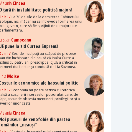
Melania
Cincea
O țară în instabilitate politică majoră
Opinii /
La 70 de zile de la demiterea Cabinetului
Bolojan, nici măcar nu se întrevede formarea unui
nou guvern, care să fie sprijinit de o majoritate
parlamentară.
Cristian
Campeanu
UE pune la zid Curtea Supremă
Opinii /
Zeci de inculpați au scăpat de procese
sau din închisoare din cauză că Înalta Curte a
extins cu patru ani prescripția. CJUE a criticat în
termeni duri instanța condusă de Lia Savonea.
Lidia
Moise
Costurile economice ale haosului politic
Opinii /
Economia nu poate rezista cu retorica
falsă a susținerii intereselor poporului, care, de
fapt, ascunde obsesia menținerii privilegiilor și a
averilor unor caste.
Melania
Cincea
Noi puseuri de xenofobie din partea
românilor „neaoși”
Opinii /
Periodic, în spațiul public sunt voci care