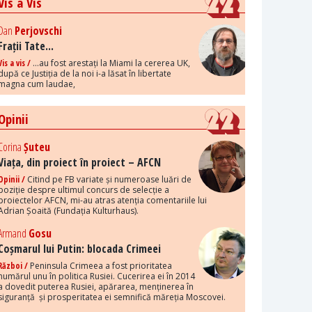
Vis a Vis
Dan
Perjovschi
Frații Tate...
Vis a vis /
...au fost arestați la Miami la cererea UK,
după ce Justiția de la noi i-a lăsat în libertate
magna cum laudae,
Opinii
Corina
Șuteu
Viața, din proiect în proiect – AFCN
Opinii /
Citind pe FB variate și numeroase luări de
poziție despre ultimul concurs de selecție a
proiectelor AFCN, mi-au atras atenția comentariile lui
Adrian Șoaită (Fundația Kulturhaus).
Armand
Gosu
Coșmarul lui Putin: blocada Crimeei
Război /
Peninsula Crimeea a fost prioritatea
numărul unu în politica Rusiei. Cucerirea ei în 2014
a dovedit puterea Rusiei, apărarea, menținerea în
siguranță și prosperitatea ei semnifică măreția Moscovei.