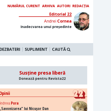
NUMĂRUL CURENT
ARHIVA
AUTORI
REDACȚIA
Editorial 22
Andrei
Cornea
Inadecvarea unui președinte
DEZBATERI
SUPLIMENT
CAUTĂ
Susține presa liberă
Donează pentru Revista22
Opinii
Andreea
Pora
„Savonizarea” lui Nicușor Dan