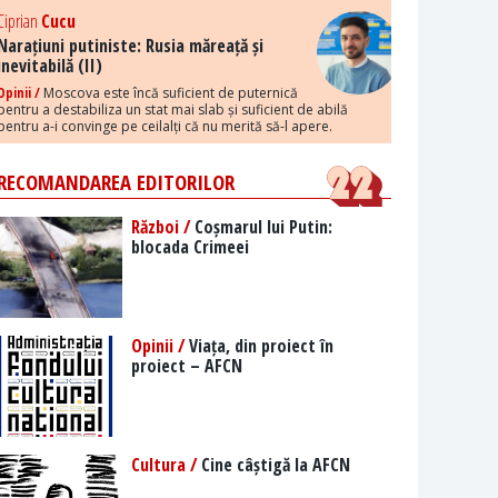
Ciprian
Cucu
Narațiuni putiniste: Rusia măreață și
inevitabilă (II)
Opinii /
Moscova este încă suficient de puternică
pentru a destabiliza un stat mai slab și suficient de abilă
pentru a-i convinge pe ceilalți că nu merită să-l apere.
RECOMANDAREA EDITORILOR
Război /
Coșmarul lui Putin:
blocada Crimeei
Opinii /
Viața, din proiect în
proiect – AFCN
Cultura /
Cine câștigă la AFCN