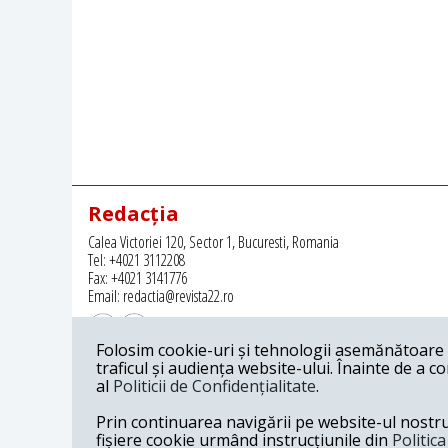
Redacția
Calea Victoriei 120, Sector 1, Bucuresti, Romania
Tel: +4021 3112208
Fax: +4021 3141776
Email: redactia@revista22.ro
Folosim cookie-uri și tehnologii asemănătoare p
traficul și audiența website-ului. Înainte de a c
al
Politicii de Confidențialitate
.
Revista 22 este editata de
Grupul pentru Dialog Social
Prin continuarea navigării pe website-ul nostru c
fișiere cookie urmând instrucțiunile din
Politic