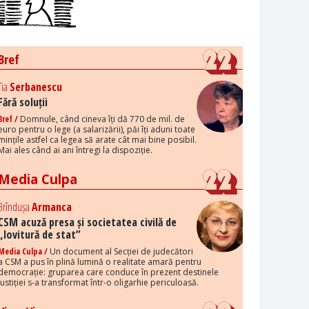
Bref
Tia
Serbanescu
Fără soluții
Bref /
Domnule, când cineva îți dă 770 de mil. de
euro pentru o lege (a salarizării), păi îți aduni toate
mințile astfel ca legea să arate cât mai bine posibil.
Mai ales când ai ani întregi la dispoziție.
Media Culpa
Brîndușa
Armanca
CSM acuză presa și societatea civilă de
„lovitură de stat”
Media Culpa /
Un document al Secției de judecători
a CSM a pus în plină lumină o realitate amară pentru
democrație: gruparea care conduce în prezent destinele
justiției s-a transformat într-o oligarhie periculoasă.