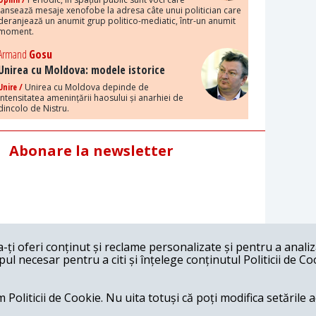
lansează mesaje xenofobe la adresa câte unui politician care
deranjează un anumit grup politico-mediatic, într-un anumit
moment.
Armand
Gosu
Unirea cu Moldova: modele istorice
Unire /
Unirea cu Moldova depinde de
intensitatea amenințării haosului și anarhiei de
dincolo de Nistru.
Abonare la newsletter
ți oferi conținut și reclame personalizate și pentru a anali
l necesar pentru a citi și înțelege conținutul Politicii de Co
 Politicii de Cookie. Nu uita totuși că poți modifica setările 