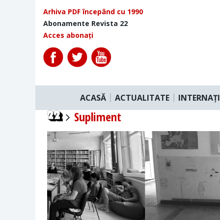
Arhiva PDF începând cu 1990
Abonamente Revista 22
Acces abonați
ACASĂ
ACTUALITATE
INTERNAȚ
Supliment