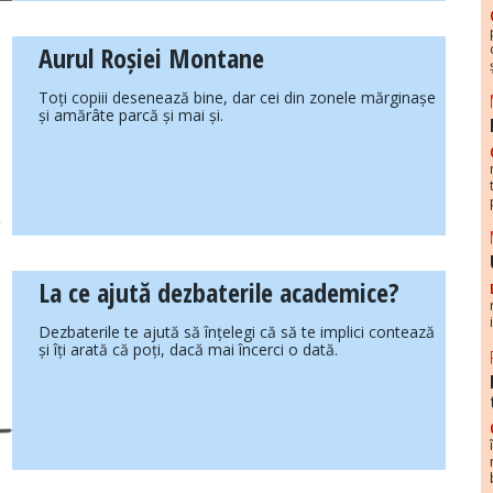
Aurul Roșiei Montane
Toți copiii desenează bine, dar cei din zonele mărginașe
și amărâte parcă și mai și.
La ce ajută dezbaterile academice?
Dezbaterile te ajută să înțelegi că să te implici contează
și îți arată că poți, dacă mai încerci o dată.