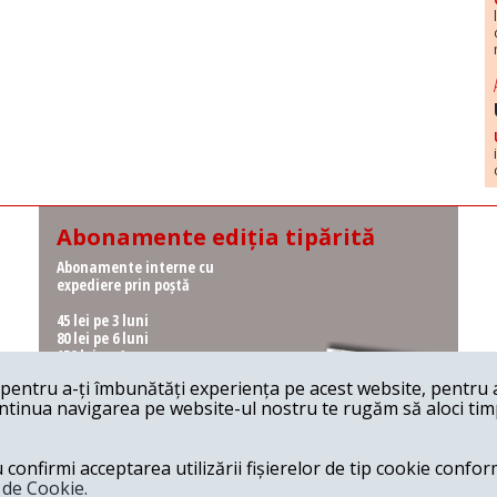
Abonamente ediția tipărită
Abonamente interne cu
expediere prin poștă
45 lei pe 3 luni
80 lei pe 6 luni
150 lei pe 1 an
entru a-ți îmbunătăți experiența pe acest website, pentru a-
Abonamente interne cu
ontinua navigarea pe website-ul nostru te rugăm să aloci timpu
ridicare de la redacție
36 lei pe 3 luni
62 lei pe 6 luni
onfirmi acceptarea utilizării fișierelor de tip cookie conform
115 lei pe 1 an
a de Cookie.