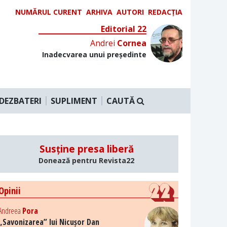
NUMĂRUL CURENT
ARHIVA
AUTORI
REDACȚIA
Editorial 22
Andrei
Cornea
Inadecvarea unui președinte
DEZBATERI
SUPLIMENT
CAUTĂ
Susține presa liberă
Donează pentru Revista22
Opinii
Andreea
Pora
„Savonizarea” lui Nicușor Dan