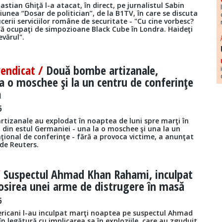
stian Ghiţă l-a atacat, în direct, pe jurnalistul Sabin
iunea “Dosar de politician”, de la B1TV, în care se discuta
cerii serviciilor române de securitate - "Cu cine vorbesc?
Vă ocupaţi de simpozioane Black Cube în Londra. Haideţi
vărul".
vendicat /
Două bombe artizanale,
a o moschee şi la un centru de conferinţe
a
6
tizanale au explodat în noaptea de luni spre marţi în
 din estul Germaniei - una la o moschee şi una la un
ţional de conferinţe - fără a provoca victime, a anunţat
 de Reuters.
/
Suspectul Ahmad Khan Rahami, inculpat
osirea unei arme de distrugere în masă
6
ericani l-au inculpat marţi noaptea pe suspectul Ahmad
 legătură cu implicarea sa în exploziile, care au zguduit