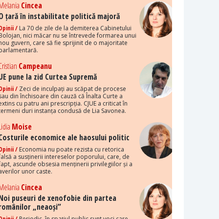
Melania
Cincea
O țară în instabilitate politică majoră
Opinii /
La 70 de zile de la demiterea Cabinetului
Bolojan, nici măcar nu se întrevede formarea unui
nou guvern, care să fie sprijinit de o majoritate
parlamentară.
Cristian
Campeanu
UE pune la zid Curtea Supremă
Opinii /
Zeci de inculpați au scăpat de procese
sau din închisoare din cauză că Înalta Curte a
extins cu patru ani prescripția. CJUE a criticat în
termeni duri instanța condusă de Lia Savonea.
Lidia
Moise
Costurile economice ale haosului politic
Opinii /
Economia nu poate rezista cu retorica
falsă a susținerii intereselor poporului, care, de
fapt, ascunde obsesia menținerii privilegiilor și a
averilor unor caste.
Melania
Cincea
Noi puseuri de xenofobie din partea
românilor „neaoși”
Opinii /
Periodic, în spațiul public sunt voci care