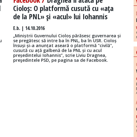
l
Cioloş: O platformă cusută cu «aţa
de la PNL» şi «acul» lui Iohannis
E.b.
| 14.10.2016
„Miniștrii Guvernului Cioloș părăsesc guvernarea și
u
se pregătesc să intre ba în PNL, ba în USR. Cioloș
însuși și-a anunțat aseară o platformă "civilă",
cusută cu ață galbenă de la PNL și cu acul
președintelui Iohannis”, scrie Liviu Dragnea,
preşedintele PSD, pe pagina sa de Facebook.