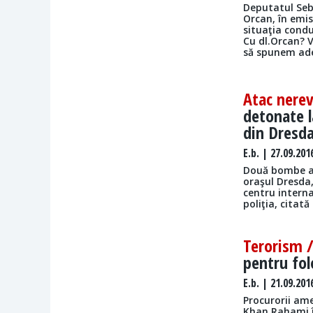
Deputatul Seba
Orcan, în emis
situaţia condu
Cu dl.Orcan? 
să spunem ade
Atac nere
detonate l
din Dresd
E.b.
| 27.09.201
Două bombe ar
oraşul Dresda,
centru interna
poliţia, citată
Terorism 
pentru fol
E.b.
| 21.09.201
Procurorii am
Khan Rahami în