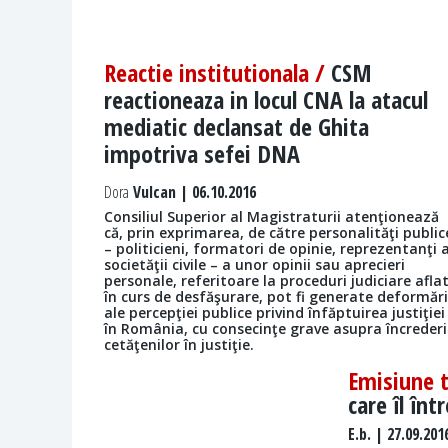
Reactie institutionala /
CSM
reactioneaza in locul CNA la atacul
mediatic declansat de Ghita
impotriva sefei DNA
Dora
Vulcan | 06.10.2016
Consiliul Superior al Magistraturii atenţionează
că, prin exprimarea, de către personalităţi public
– politicieni, formatori de opinie, reprezentanţi a
societăţii civile – a unor opinii sau aprecieri
personale, referitoare la proceduri judiciare afla
în curs de desfăşurare, pot fi generate deformări
ale percepţiei publice privind înfăptuirea justiţiei
în România, cu consecinţe grave asupra încrederi
cetăţenilor în justiţie.
Emisiune 
care îl în
E.b.
| 27.09.201