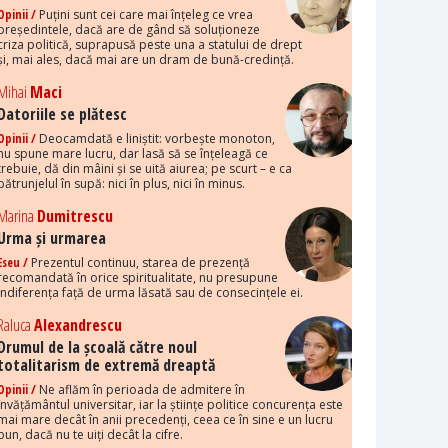
Opinii /
Puțini sunt cei care mai înțeleg ce vrea
președintele, dacă are de gând să soluționeze
criza politică, suprapusă peste una a statului de drept
și, mai ales, dacă mai are un dram de bună-credință.
Mihai
Maci
Datoriile se plătesc
Opinii /
Deocamdată e liniștit: vorbește monoton,
nu spune mare lucru, dar lasă să se înțeleagă ce
trebuie, dă din mâini și se uită aiurea; pe scurt – e ca
pătrunjelul în supă: nici în plus, nici în minus.
Marina
Dumitrescu
Urma și urmarea
Eseu /
Prezentul continuu, starea de prezență
recomandată în orice spiritualitate, nu presupune
indiferența față de urma lăsată sau de consecințele ei.
Raluca
Alexandrescu
Drumul de la școală către noul
totalitarism de extremă dreaptă
Opinii /
Ne aflăm în perioada de admitere în
învățământul universitar, iar la științe politice concurența este
mai mare decât în anii precedenți, ceea ce în sine e un lucru
bun, dacă nu te uiți decât la cifre.