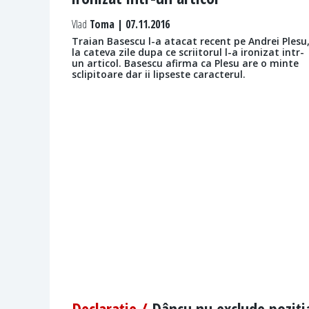
Vlad
Toma | 07.11.2016
Traian Basescu l-a atacat recent pe Andrei Plesu
la cateva zile dupa ce scriitorul l-a ironizat intr-
un articol. Basescu afirma ca Plesu are o minte
sclipitoare dar ii lipseste caracterul.
Declaraţie /
Dâncu nu exclude poziţi