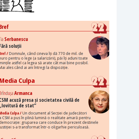
Bref
Tia
Serbanescu
Fără soluții
Bref /
Domnule, când cineva îți dă 770 de mil. de
euro pentru o lege (a salarizării), păi îți aduni toate
mințile astfel ca legea să arate cât mai bine posibil.
Mai ales când ai ani întregi la dispoziție.
Media Culpa
Brîndușa
Armanca
CSM acuză presa și societatea civilă de
„lovitură de stat”
Media Culpa /
Un document al Secției de judecători
a CSM a pus în plină lumină o realitate amară pentru
democrație: gruparea care conduce în prezent destinele
justiției s-a transformat într-o oligarhie periculoasă.