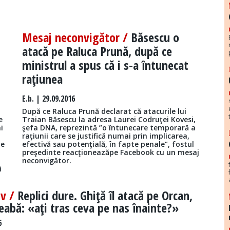
Mesaj neconvigător /
Băsescu o
atacă pe Raluca Prună, după ce
ministrul a spus că i s-a întunecat
raţiunea
E.b.
| 29.09.2016
După ce Raluca Prună declarat că atacurile lui
e
Traian Băsescu la adresa Laurei Codruţei Kovesi,
i
şefa DNA, reprezintă ”o întunecare temporară a
raţiunii care se justifică numai prin implicarea,
te
efectivă sau potenţială, în fapte penale”, fostul
preşedinte reacţioneazăpe Facebook cu un mesaj
neconvigător.
i
tv /
Replici dure. Ghiţă îl atacă pe Orcan,
treabă: «aţi tras ceva pe nas înainte?»
6