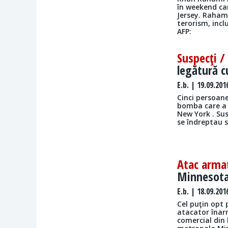
în weekend ca
Jersey. Raham
terorism, incl
AFP:
Suspecţi 
legătură c
E.b.
| 19.09.201
Cinci persoane
bomba care a e
New York . Sus
se îndreptau s
Atac arma
Minnesota
E.b.
| 18.09.201
Cel puţin opt
atacator înarm
comercial din 