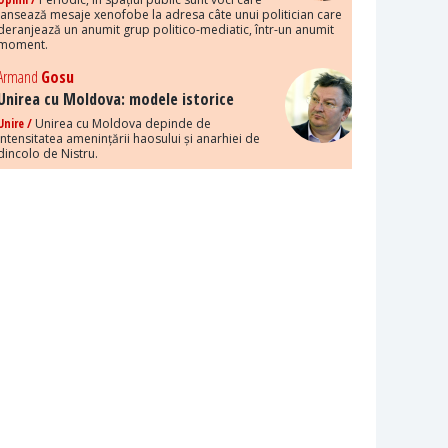
lansează mesaje xenofobe la adresa câte unui politician care
deranjează un anumit grup politico-mediatic, într-un anumit
moment.
Armand
Gosu
Unirea cu Moldova: modele istorice
Unire /
Unirea cu Moldova depinde de
intensitatea amenințării haosului și anarhiei de
dincolo de Nistru.