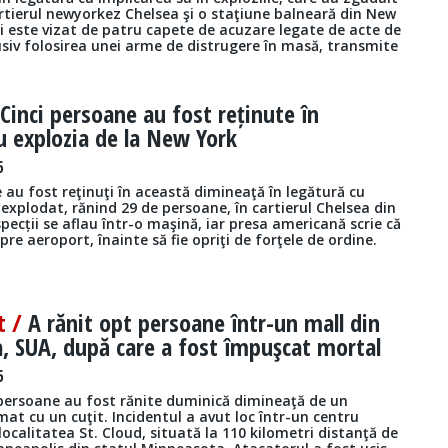
rtierul newyorkez Chelsea şi o staţiune balneară din New
i este vizat de patru capete de acuzare legate de acte de
usiv folosirea unei arme de distrugere în masă, transmite
/
Cinci persoane au fost reținute în
u explozia de la New York
6
 au fost reţinuţi în această dimineaţă în legătură cu
xplodat, rănind 29 de persoane, în cartierul Chelsea din
pecții se aflau într-o maşină, iar presa americană scrie că
pre aeroport, înainte să fie opriţi de forţele de ordine.
t /
A rănit opt persoane într-un mall din
, SUA, după care a fost împuşcat mortal
6
 persoane au fost rănite duminică dimineaţă de un
at cu un cuţit. Incidentul a avut loc într-un centru
localitatea St. Cloud, situată la 110 kilometri distanţă de