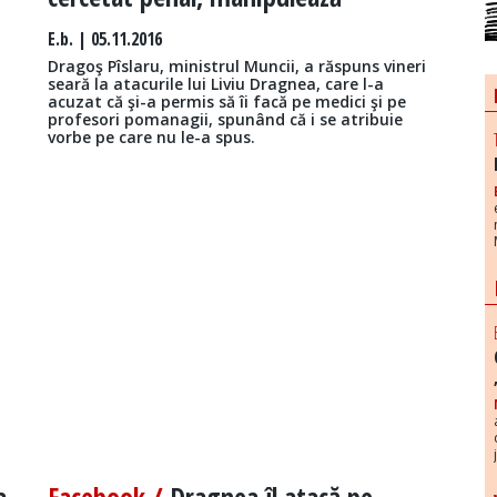
E.b.
| 05.11.2016
,
Dragoş Pîslaru, ministrul Muncii, a răspuns vineri
seară la atacurile lui Liviu Dragnea, care l-a
acuzat că şi-a permis să îi facă pe medici şi pe
profesori pomanagii, spunând că i se atribuie
vorbe pe care nu le-a spus.
a
Facebook /
Dragnea îl atacă pe