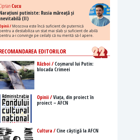
Ciprian
Cucu
Narațiuni putiniste: Rusia măreață și
inevitabilă (II)
Opinii /
Moscova este încă suficient de puternică
pentru a destabiliza un stat mai slab și suficient de abilă
pentru a-i convinge pe ceilalți că nu merită să-l apere.
RECOMANDAREA EDITORILOR
Război /
Coșmarul lui Putin:
blocada Crimeei
Opinii /
Viața, din proiect în
proiect – AFCN
Cultura /
Cine câștigă la AFCN