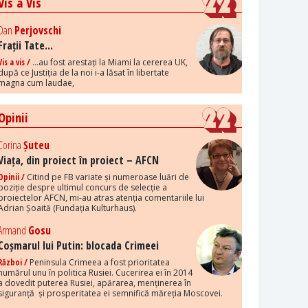
Vis a Vis
Dan
Perjovschi
Frații Tate...
Vis a vis /
...au fost arestați la Miami la cererea UK,
după ce Justiția de la noi i-a lăsat în libertate
magna cum laudae,
Opinii
Corina
Șuteu
Viața, din proiect în proiect – AFCN
Opinii /
Citind pe FB variate și numeroase luări de
poziție despre ultimul concurs de selecție a
proiectelor AFCN, mi-au atras atenția comentariile lui
Adrian Șoaită (Fundația Kulturhaus).
Armand
Gosu
Coșmarul lui Putin: blocada Crimeei
Război /
Peninsula Crimeea a fost prioritatea
numărul unu în politica Rusiei. Cucerirea ei în 2014
a dovedit puterea Rusiei, apărarea, menținerea în
siguranță și prosperitatea ei semnifică măreția Moscovei.