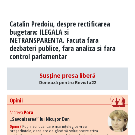
Catalin Predoiu, despre rectificarea
bugetara: ILEGALA si
NETRANSPARENTA. Facuta fara
dezbateri publice, fara analiza si fara
control parlamentar
Susține presa liberă
Donează pentru Revista22
Opinii
Andreea
Pora
„Savonizarea” lui Nicușor Dan
Opinii /
Puțini sunt cei care mai înțeleg ce vrea
președintele, dacă are de gând să soluționeze criza