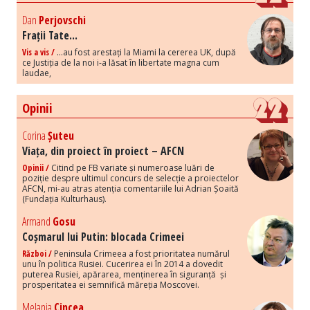
Dan
Perjovschi
Frații Tate...
Vis a vis /
...au fost arestați la Miami la cererea UK, după
ce Justiția de la noi i-a lăsat în libertate magna cum
laudae,
Opinii
Corina
Șuteu
Viața, din proiect în proiect – AFCN
Opinii /
Citind pe FB variate și numeroase luări de
poziție despre ultimul concurs de selecție a proiectelor
AFCN, mi-au atras atenția comentariile lui Adrian Șoaită
(Fundația Kulturhaus).
Armand
Gosu
Coșmarul lui Putin: blocada Crimeei
Război /
Peninsula Crimeea a fost prioritatea numărul
unu în politica Rusiei. Cucerirea ei în 2014 a dovedit
puterea Rusiei, apărarea, menținerea în siguranță și
prosperitatea ei semnifică măreția Moscovei.
Melania
Cincea