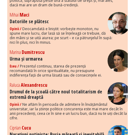
politică, suprapusă peste una a statului de drept și, mai ales,
dacă mai are un dram de bună-credință.
Mihai
Maci
Datoriile se plătesc
Opinii /
Deocamdată e liniștit: vorbește monoton, nu
spune mare lucru, dar lasă să se înțeleagă ce trebuie, dă
din mâini și se uită aiurea; pe scurt – e ca pătrunjelul în supă:
nici în plus, nici în minus.
Marina
Dumitrescu
Urma și urmarea
Eseu /
Prezentul continuu, starea de prezență
recomandată în orice spiritualitate, nu presupune
indiferența față de urma lăsată sau de consecințele ei.
Raluca
Alexandrescu
Drumul de la școală către noul totalitarism de
extremă dreaptă
Opinii /
Ne aflăm în perioada de admitere în învățământul
universitar, iar la științe politice concurența este mai mare decât în
anii precedenți, ceea ce în sine e un lucru bun, dacă nu te uiți decât la
cifre.
Ciprian
Cucu
Narațiuni putiniste: Rusia măreață și inevitabilă