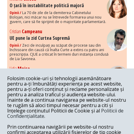
O țară în instabilitate politică majoră
Opinii /
La 70 de zile de la demiterea Cabinetului
Bolojan, nici măcar nu se întrevede formarea unui nou
guvern, care să fie sprijinit de o majoritate parlamentară.
Cristian
Campeanu
UE pune la zid Curtea Supremă
Opinii /
Zeci de inculpați au scăpat de procese sau din
închisoare din cauză că Înalta Curte a extins cu patru ani
prescripția. CJUE a criticat în termeni duri instanța condusă
de Lia Savonea.
Lidia
Moise
Costurile economice ale haosului politic
Folosim cookie-uri și tehnologii asemănătoare
Opinii /
Economia nu poate rezista cu retorica falsă a
pentru a-ți îmbunătăți experiența pe acest website,
susținerii intereselor poporului, care, de fapt, ascunde
pentru a-ți oferi conținut și reclame personalizate și
obsesia menținerii privilegiilor și a averilor unor caste.
pentru a analiza traficul și audiența website-ului.
Înainte de a continua navigarea pe website-ul nostru
Melania
Cincea
te rugăm să aloci timpul necesar pentru a citi și
Noi puseuri de xenofobie din partea românilor
înțelege conținutul Politicii de Cookie și al
Politicii de
„neaoși”
Confidențialitate
.
Opinii /
Periodic, în spațiul public sunt voci care lansează
mesaje xenofobe la adresa câte unui politician care deranjează un
Prin continuarea navigării pe website-ul nostru
anumit grup politico-mediatic, într-un anumit moment.
confirmi acceptarea utilizării fișierelor de tip cookie