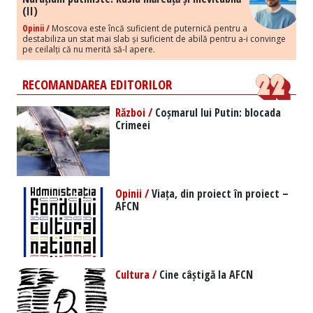
(II)
Opinii /
Moscova este încă suficient de puternică pentru a
destabiliza un stat mai slab și suficient de abilă pentru a-i convinge
pe ceilalți că nu merită să-l apere.
RECOMANDAREA EDITORILOR
Război /
Coșmarul lui Putin: blocada
Crimeei
Opinii /
Viața, din proiect în proiect –
AFCN
Cultura /
Cine câștigă la AFCN