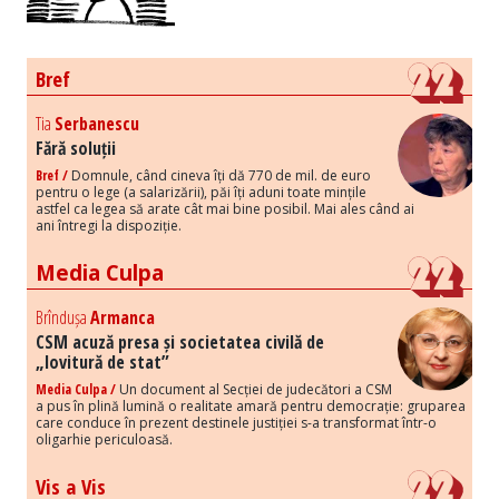
Bref
Tia
Serbanescu
Fără soluții
Bref /
Domnule, când cineva îți dă 770 de mil. de euro
pentru o lege (a salarizării), păi îți aduni toate mințile
astfel ca legea să arate cât mai bine posibil. Mai ales când ai
ani întregi la dispoziție.
Media Culpa
Brîndușa
Armanca
CSM acuză presa și societatea civilă de
„lovitură de stat”
Media Culpa /
Un document al Secției de judecători a CSM
a pus în plină lumină o realitate amară pentru democrație: gruparea
care conduce în prezent destinele justiției s-a transformat într-o
oligarhie periculoasă.
Vis a Vis