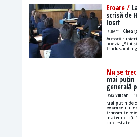
Eroare /
L
scrisă de H
Iosif
Laurentiu
Gheorg
Autorii subiec
poezia „Stai și
tradus-o din 
Nu se trec
mai puțin 
generală p
Dora
Vulcan | 16
Mai putin de 5
examenului de
transmite mini
matematică. No
contestate.