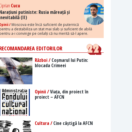
Ciprian
Cucu
Narațiuni putiniste: Rusia măreață și
inevitabilă (II)
Opinii /
Moscova este încă suficient de puternică
pentru a destabiliza un stat mai slab și suficient de abilă
pentru a-i convinge pe ceilalți că nu merită să-l apere.
RECOMANDAREA EDITORILOR
Război /
Coșmarul lui Putin:
blocada Crimeei
Opinii /
Viața, din proiect în
proiect – AFCN
Cultura /
Cine câștigă la AFCN