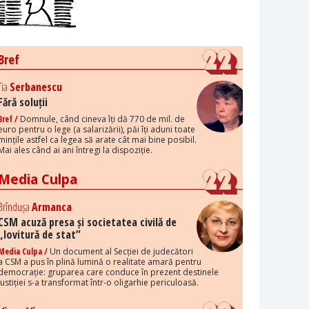
Bref
Tia
Serbanescu
Fără soluții
Bref /
Domnule, când cineva îți dă 770 de mil. de
euro pentru o lege (a salarizării), păi îți aduni toate
mințile astfel ca legea să arate cât mai bine posibil.
Mai ales când ai ani întregi la dispoziție.
Media Culpa
Brîndușa
Armanca
CSM acuză presa și societatea civilă de
„lovitură de stat”
Media Culpa /
Un document al Secției de judecători
a CSM a pus în plină lumină o realitate amară pentru
democrație: gruparea care conduce în prezent destinele
justiției s-a transformat într-o oligarhie periculoasă.