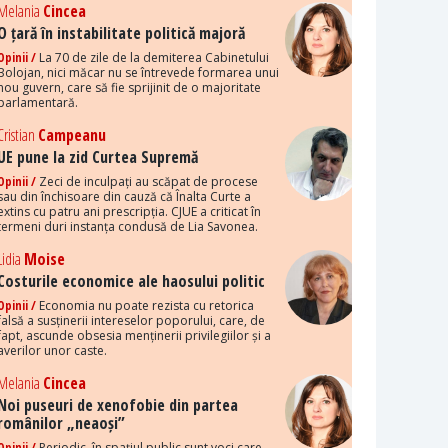
Melania
Cincea
O țară în instabilitate politică majoră
Opinii /
La 70 de zile de la demiterea Cabinetului
Bolojan, nici măcar nu se întrevede formarea unui
nou guvern, care să fie sprijinit de o majoritate
parlamentară.
Cristian
Campeanu
UE pune la zid Curtea Supremă
Opinii /
Zeci de inculpați au scăpat de procese
sau din închisoare din cauză că Înalta Curte a
extins cu patru ani prescripția. CJUE a criticat în
termeni duri instanța condusă de Lia Savonea.
Lidia
Moise
Costurile economice ale haosului politic
Opinii /
Economia nu poate rezista cu retorica
falsă a susținerii intereselor poporului, care, de
fapt, ascunde obsesia menținerii privilegiilor și a
averilor unor caste.
Melania
Cincea
Noi puseuri de xenofobie din partea
românilor „neaoși”
Opinii /
Periodic, în spațiul public sunt voci care