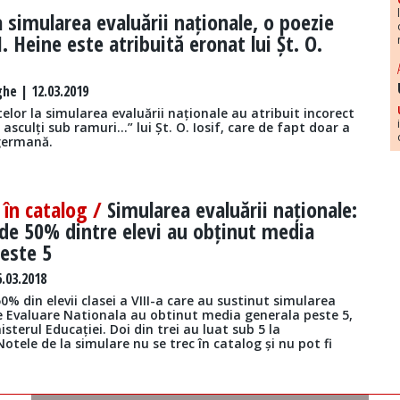
a simularea evaluării naționale, o poezie
. Heine este atribuită eronat lui Șt. O.
he | 12.03.2019
telor la simularea evaluării naționale au atribuit incorect
 asculți sub ramuri...” lui Șt. O. Iosif, care de fapt doar a
germană.
 în catalog /
Simularea evaluării naționale:
de 50% dintre elevi au obținut media
este 5
.03.2018
0% din elevii clasei a VIII-a care au sustinut simularea
 Evaluare Nationala au obtinut media generala peste 5,
sterul Educației. Doi din trei au luat sub 5 la
tele de la simulare nu se trec în catalog și nu pot fi