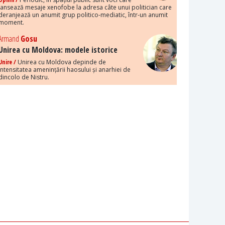
lansează mesaje xenofobe la adresa câte unui politician care
deranjează un anumit grup politico-mediatic, într-un anumit
moment.
Armand
Gosu
Unirea cu Moldova: modele istorice
Unire /
Unirea cu Moldova depinde de
intensitatea amenințării haosului și anarhiei de
dincolo de Nistru.