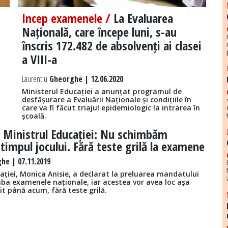
Incep examenele /
La Evaluarea
Națională, care începe luni, s-au
înscris 172.482 de absolvenți ai clasei
a VIII-a
Laurentiu
Gheorghe | 12.06.2020
Ministerul Educației a anunțat programul de
desfășurare a Evaluării Naționale și condițiile în
care va fi făcut triajul epidemiologic la intrarea în
școală.
/
Ministrul Educației: Nu schimbăm
n timpul jocului. Fără teste grilă la examene
he | 07.11.2019
ației, Monica Anisie, a declarat la preluarea mandatului
mba examenele naționale, iar acestea vor avea loc așa
it până acum, fără teste grilă.