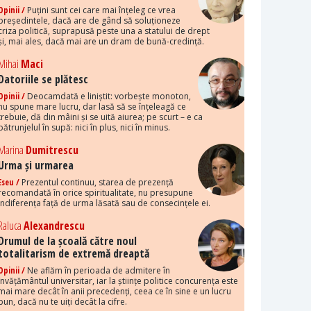
Opinii /
Puțini sunt cei care mai înțeleg ce vrea
președintele, dacă are de gând să soluționeze
criza politică, suprapusă peste una a statului de drept
și, mai ales, dacă mai are un dram de bună-credință.
Mihai
Maci
Datoriile se plătesc
Opinii /
Deocamdată e liniștit: vorbește monoton,
nu spune mare lucru, dar lasă să se înțeleagă ce
trebuie, dă din mâini și se uită aiurea; pe scurt – e ca
pătrunjelul în supă: nici în plus, nici în minus.
Marina
Dumitrescu
Urma și urmarea
Eseu /
Prezentul continuu, starea de prezență
recomandată în orice spiritualitate, nu presupune
indiferența față de urma lăsată sau de consecințele ei.
Raluca
Alexandrescu
Drumul de la școală către noul
totalitarism de extremă dreaptă
Opinii /
Ne aflăm în perioada de admitere în
învățământul universitar, iar la științe politice concurența este
mai mare decât în anii precedenți, ceea ce în sine e un lucru
bun, dacă nu te uiți decât la cifre.