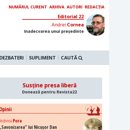
NUMĂRUL CURENT
ARHIVA
AUTORI
REDACȚIA
Editorial 22
Andrei
Cornea
Inadecvarea unui președinte
DEZBATERI
SUPLIMENT
CAUTĂ
Susține presa liberă
Donează pentru Revista22
Opinii
Andreea
Pora
„Savonizarea” lui Nicușor Dan