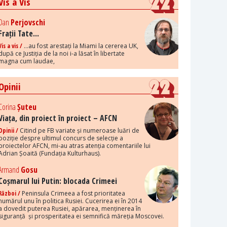
Vis a Vis
Dan
Perjovschi
Frații Tate...
Vis a vis /
...au fost arestați la Miami la cererea UK,
după ce Justiția de la noi i-a lăsat în libertate
magna cum laudae,
Opinii
Corina
Șuteu
Viața, din proiect în proiect – AFCN
Opinii /
Citind pe FB variate și numeroase luări de
poziție despre ultimul concurs de selecție a
proiectelor AFCN, mi-au atras atenția comentariile lui
Adrian Șoaită (Fundația Kulturhaus).
Armand
Gosu
Coșmarul lui Putin: blocada Crimeei
Război /
Peninsula Crimeea a fost prioritatea
numărul unu în politica Rusiei. Cucerirea ei în 2014
a dovedit puterea Rusiei, apărarea, menținerea în
siguranță și prosperitatea ei semnifică măreția Moscovei.