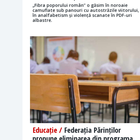
„Fibra poporului român” o găsim în noroaie
camuflate sub panouri cu autostrăzile viitorului,
în analfabetism și violență scanate în PDF-uri
albastre.
Educație /
Federația Părinților
propune eliminarea din programa