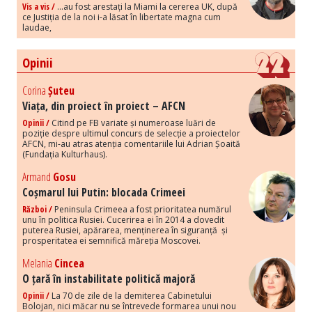
Vis a vis /
...au fost arestați la Miami la cererea UK, după
ce Justiția de la noi i-a lăsat în libertate magna cum
laudae,
Opinii
Corina
Șuteu
Viața, din proiect în proiect – AFCN
Opinii /
Citind pe FB variate și numeroase luări de
poziție despre ultimul concurs de selecție a proiectelor
AFCN, mi-au atras atenția comentariile lui Adrian Șoaită
(Fundația Kulturhaus).
Armand
Gosu
Coșmarul lui Putin: blocada Crimeei
Război /
Peninsula Crimeea a fost prioritatea numărul
unu în politica Rusiei. Cucerirea ei în 2014 a dovedit
puterea Rusiei, apărarea, menținerea în siguranță și
prosperitatea ei semnifică măreția Moscovei.
Melania
Cincea
O țară în instabilitate politică majoră
Opinii /
La 70 de zile de la demiterea Cabinetului
Bolojan, nici măcar nu se întrevede formarea unui nou