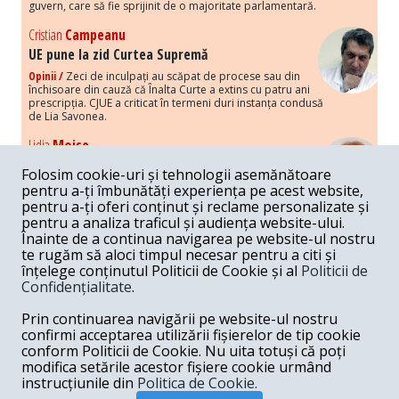
guvern, care să fie sprijinit de o majoritate parlamentară.
Cristian
Campeanu
UE pune la zid Curtea Supremă
Opinii /
Zeci de inculpați au scăpat de procese sau din
închisoare din cauză că Înalta Curte a extins cu patru ani
prescripția. CJUE a criticat în termeni duri instanța condusă
de Lia Savonea.
Lidia
Moise
Costurile economice ale haosului politic
Folosim cookie-uri și tehnologii asemănătoare
Opinii /
Economia nu poate rezista cu retorica falsă a
pentru a-ți îmbunătăți experiența pe acest website,
susținerii intereselor poporului, care, de fapt, ascunde
pentru a-ți oferi conținut și reclame personalizate și
obsesia menținerii privilegiilor și a averilor unor caste.
pentru a analiza traficul și audiența website-ului.
Înainte de a continua navigarea pe website-ul nostru
Melania
Cincea
te rugăm să aloci timpul necesar pentru a citi și
Noi puseuri de xenofobie din partea românilor
înțelege conținutul Politicii de Cookie și al
Politicii de
„neaoși”
Confidențialitate
.
Opinii /
Periodic, în spațiul public sunt voci care lansează
mesaje xenofobe la adresa câte unui politician care deranjează un
Prin continuarea navigării pe website-ul nostru
anumit grup politico-mediatic, într-un anumit moment.
confirmi acceptarea utilizării fișierelor de tip cookie
conform Politicii de Cookie. Nu uita totuși că poți
Armand
Gosu
modifica setările acestor fișiere cookie urmând
Unirea cu Moldova: modele istorice
instrucțiunile din
Politica de Cookie.
Unire /
Unirea cu Moldova depinde de intensitatea