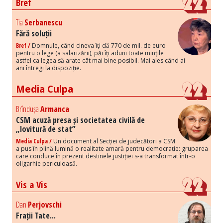
Bref
Tia
Serbanescu
Fără soluții
Bref /
Domnule, când cineva îți dă 770 de mil. de euro
pentru o lege (a salarizării), păi îți aduni toate mințile
astfel ca legea să arate cât mai bine posibil. Mai ales când ai
ani întregi la dispoziție.
Media Culpa
Brîndușa
Armanca
CSM acuză presa și societatea civilă de
„lovitură de stat”
Media Culpa /
Un document al Secției de judecători a CSM
a pus în plină lumină o realitate amară pentru democrație: gruparea
care conduce în prezent destinele justiției s-a transformat într-o
oligarhie periculoasă.
Vis a Vis
Dan
Perjovschi
Frații Tate...