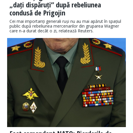
„dați dispăruți” după rebeliunea
condusă de Prigojin
Cei mai importanți generali ruși nu au mai apărut în spațiul
public după rebeliunea mercenarilor din gruparea Wagner
care n-a durat decât o zi, relatează Reuters.