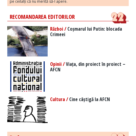
pe ceilalți că nu merită să-l apere.
RECOMANDAREA EDITORILOR
Război /
Coșmarul lui Putin: blocada
Crimeei
Opinii /
Viața, din proiect în proiect –
AFCN
Cultura /
Cine câștigă la AFCN