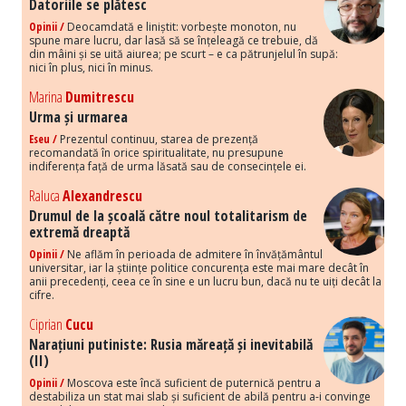
Datoriile se plătesc
Opinii /
Deocamdată e liniștit: vorbește monoton, nu
spune mare lucru, dar lasă să se înțeleagă ce trebuie, dă
din mâini și se uită aiurea; pe scurt – e ca pătrunjelul în supă:
nici în plus, nici în minus.
Marina
Dumitrescu
Urma și urmarea
Eseu /
Prezentul continuu, starea de prezență
recomandată în orice spiritualitate, nu presupune
indiferența față de urma lăsată sau de consecințele ei.
Raluca
Alexandrescu
Drumul de la școală către noul totalitarism de
extremă dreaptă
Opinii /
Ne aflăm în perioada de admitere în învățământul
universitar, iar la științe politice concurența este mai mare decât în
anii precedenți, ceea ce în sine e un lucru bun, dacă nu te uiți decât la
cifre.
Ciprian
Cucu
Narațiuni putiniste: Rusia măreață și inevitabilă
(II)
Opinii /
Moscova este încă suficient de puternică pentru a
destabiliza un stat mai slab și suficient de abilă pentru a-i convinge