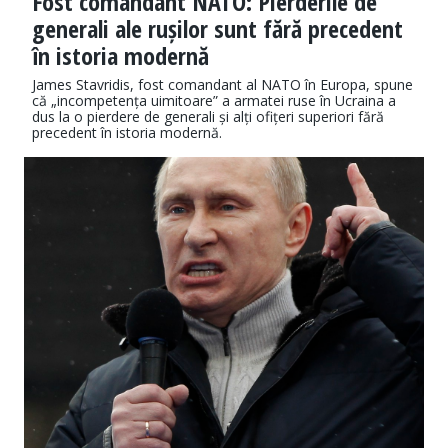
Fost comandant NATO: Pierderile de
generali ale rușilor sunt fără precedent
în istoria modernă
James Stavridis, fost comandant al NATO în Europa, spune
că „incompetența uimitoare” a armatei ruse în Ucraina a
dus la o pierdere de generali și alți ofițeri superiori fără
precedent în istoria modernă.