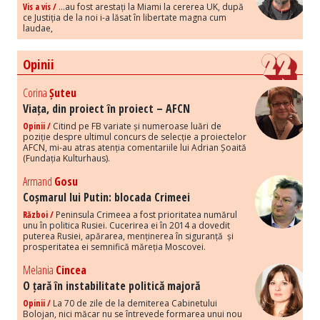
Vis a vis /
...au fost arestați la Miami la cererea UK, după
ce Justiția de la noi i-a lăsat în libertate magna cum
laudae,
Opinii
Corina
Șuteu
Viața, din proiect în proiect – AFCN
Opinii /
Citind pe FB variate și numeroase luări de
poziție despre ultimul concurs de selecție a proiectelor
AFCN, mi-au atras atenția comentariile lui Adrian Șoaită
(Fundația Kulturhaus).
Armand
Gosu
Coșmarul lui Putin: blocada Crimeei
Război /
Peninsula Crimeea a fost prioritatea numărul
unu în politica Rusiei. Cucerirea ei în 2014 a dovedit
puterea Rusiei, apărarea, menținerea în siguranță și
prosperitatea ei semnifică măreția Moscovei.
Melania
Cincea
O țară în instabilitate politică majoră
Opinii /
La 70 de zile de la demiterea Cabinetului
Bolojan, nici măcar nu se întrevede formarea unui nou