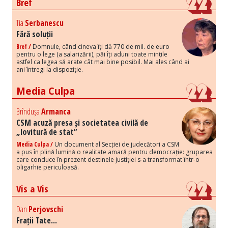
Bref
Tia
Serbanescu
Fără soluții
Bref /
Domnule, când cineva îți dă 770 de mil. de euro
pentru o lege (a salarizării), păi îți aduni toate mințile
astfel ca legea să arate cât mai bine posibil. Mai ales când ai
ani întregi la dispoziție.
Media Culpa
Brîndușa
Armanca
CSM acuză presa și societatea civilă de
„lovitură de stat”
Media Culpa /
Un document al Secției de judecători a CSM
a pus în plină lumină o realitate amară pentru democrație: gruparea
care conduce în prezent destinele justiției s-a transformat într-o
oligarhie periculoasă.
Vis a Vis
Dan
Perjovschi
Frații Tate...