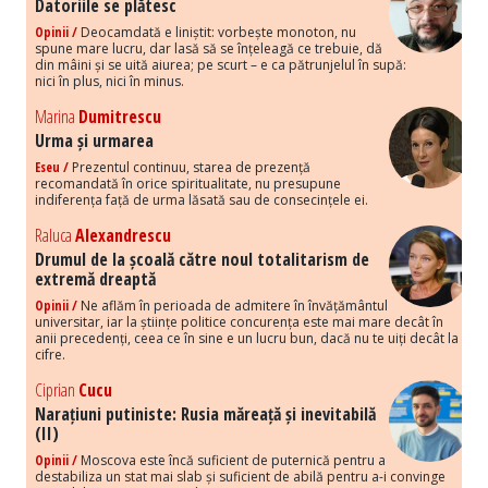
Datoriile se plătesc
Opinii /
Deocamdată e liniștit: vorbește monoton, nu
spune mare lucru, dar lasă să se înțeleagă ce trebuie, dă
din mâini și se uită aiurea; pe scurt – e ca pătrunjelul în supă:
nici în plus, nici în minus.
Marina
Dumitrescu
Urma și urmarea
Eseu /
Prezentul continuu, starea de prezență
recomandată în orice spiritualitate, nu presupune
indiferența față de urma lăsată sau de consecințele ei.
Raluca
Alexandrescu
Drumul de la școală către noul totalitarism de
extremă dreaptă
Opinii /
Ne aflăm în perioada de admitere în învățământul
universitar, iar la științe politice concurența este mai mare decât în
anii precedenți, ceea ce în sine e un lucru bun, dacă nu te uiți decât la
cifre.
Ciprian
Cucu
Narațiuni putiniste: Rusia măreață și inevitabilă
(II)
Opinii /
Moscova este încă suficient de puternică pentru a
destabiliza un stat mai slab și suficient de abilă pentru a-i convinge