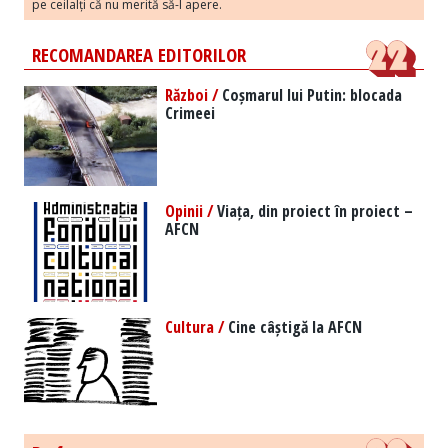
pe ceilalți că nu merită să-l apere.
RECOMANDAREA EDITORILOR
Război /
Coșmarul lui Putin: blocada
Crimeei
Opinii /
Viața, din proiect în proiect –
AFCN
Cultura /
Cine câștigă la AFCN