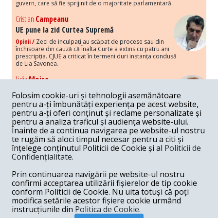
guvern, care să fie sprijinit de o majoritate parlamentară.
Cristian
Campeanu
UE pune la zid Curtea Supremă
Opinii /
Zeci de inculpați au scăpat de procese sau din
închisoare din cauză că Înalta Curte a extins cu patru ani
prescripția. CJUE a criticat în termeni duri instanța condusă
de Lia Savonea.
Lidia
Moise
Costurile economice ale haosului politic
Folosim cookie-uri și tehnologii asemănătoare
Opinii /
Economia nu poate rezista cu retorica falsă a
pentru a-ți îmbunătăți experiența pe acest website,
susținerii intereselor poporului, care, de fapt, ascunde
pentru a-ți oferi conținut și reclame personalizate și
obsesia menținerii privilegiilor și a averilor unor caste.
pentru a analiza traficul și audiența website-ului.
Înainte de a continua navigarea pe website-ul nostru
Melania
Cincea
te rugăm să aloci timpul necesar pentru a citi și
Noi puseuri de xenofobie din partea românilor
înțelege conținutul Politicii de Cookie și al
Politicii de
„neaoși”
Confidențialitate
.
Opinii /
Periodic, în spațiul public sunt voci care lansează
mesaje xenofobe la adresa câte unui politician care deranjează un
Prin continuarea navigării pe website-ul nostru
anumit grup politico-mediatic, într-un anumit moment.
confirmi acceptarea utilizării fișierelor de tip cookie
conform Politicii de Cookie. Nu uita totuși că poți
Armand
Gosu
modifica setările acestor fișiere cookie urmând
Unirea cu Moldova: modele istorice
instrucțiunile din
Politica de Cookie.
Unire /
Unirea cu Moldova depinde de intensitatea