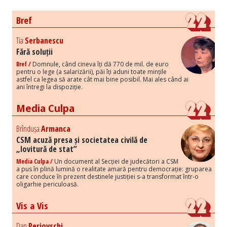
Bref
Tia
Serbanescu
Fără soluții
Bref /
Domnule, când cineva îți dă 770 de mil. de euro
pentru o lege (a salarizării), păi îți aduni toate mințile
astfel ca legea să arate cât mai bine posibil. Mai ales când ai
ani întregi la dispoziție.
Media Culpa
Brîndușa
Armanca
CSM acuză presa și societatea civilă de
„lovitură de stat”
Media Culpa /
Un document al Secției de judecători a CSM
a pus în plină lumină o realitate amară pentru democrație: gruparea
care conduce în prezent destinele justiției s-a transformat într-o
oligarhie periculoasă.
Vis a Vis
Dan
Perjovschi