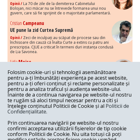
Opinii /
La 70 de zile de la demiterea Cabinetului
Bolojan, nici măcar nu se întrevede formarea unui nou
guvern, care să fie sprijinit de o majoritate parlamentară.
Cristian
Campeanu
UE pune la zid Curtea Supremă
Opinii /
Zeci de inculpați au scăpat de procese sau din
închisoare din cauză că Înalta Curte a extins cu patru ani
prescripția. CJUE a criticat în termeni duri instanța condusă
de Lia Savonea.
Lidia
Moise
Costurile economice ale haosului politic
Folosim cookie-uri și tehnologii asemănătoare
Opinii /
Economia nu poate rezista cu retorica falsă a
pentru a-ți îmbunătăți experiența pe acest website,
susținerii intereselor poporului, care, de fapt, ascunde
pentru a-ți oferi conținut și reclame personalizate și
obsesia menținerii privilegiilor și a averilor unor caste.
pentru a analiza traficul și audiența website-ului.
Înainte de a continua navigarea pe website-ul nostru
Melania
Cincea
te rugăm să aloci timpul necesar pentru a citi și
Noi puseuri de xenofobie din partea românilor
înțelege conținutul Politicii de Cookie și al
Politicii de
„neaoși”
Confidențialitate
.
Opinii /
Periodic, în spațiul public sunt voci care lansează
mesaje xenofobe la adresa câte unui politician care deranjează un
Prin continuarea navigării pe website-ul nostru
anumit grup politico-mediatic, într-un anumit moment.
confirmi acceptarea utilizării fișierelor de tip cookie
conform Politicii de Cookie. Nu uita totuși că poți
Armand
Gosu
modifica setările acestor fișiere cookie urmând