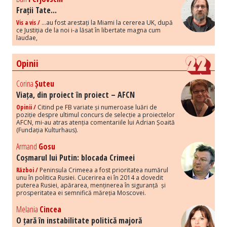
Frații Tate...
Vis a vis /
...au fost arestați la Miami la cererea UK, după
ce Justiția de la noi i-a lăsat în libertate magna cum
laudae,
Opinii
Corina
Șuteu
Viața, din proiect în proiect – AFCN
Opinii /
Citind pe FB variate și numeroase luări de
poziție despre ultimul concurs de selecție a proiectelor
AFCN, mi-au atras atenția comentariile lui Adrian Șoaită
(Fundația Kulturhaus).
Armand
Gosu
Coșmarul lui Putin: blocada Crimeei
Război /
Peninsula Crimeea a fost prioritatea numărul
unu în politica Rusiei. Cucerirea ei în 2014 a dovedit
puterea Rusiei, apărarea, menținerea în siguranță și
prosperitatea ei semnifică măreția Moscovei.
Melania
Cincea
O țară în instabilitate politică majoră