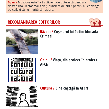
Opinii /
Moscova este încă suficient de puternică pentru a
destabiliza un stat mai slab și suficient de abilă pentru a-i convinge
pe ceilalți că nu merită să-l apere.
RECOMANDAREA EDITORILOR
Război /
Coșmarul lui Putin: blocada
Crimeei
Opinii /
Viața, din proiect în proiect –
AFCN
Cultura /
Cine câștigă la AFCN