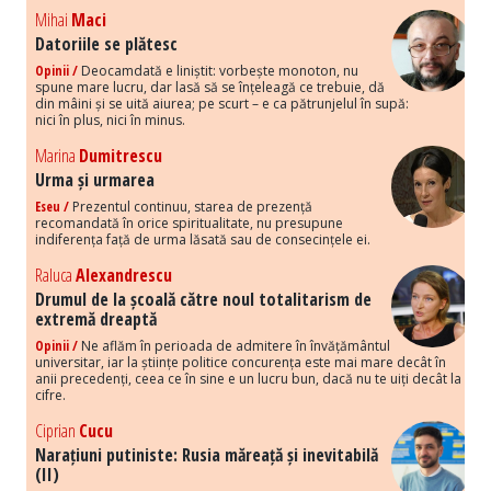
Mihai
Maci
Datoriile se plătesc
Opinii /
Deocamdată e liniștit: vorbește monoton, nu
spune mare lucru, dar lasă să se înțeleagă ce trebuie, dă
din mâini și se uită aiurea; pe scurt – e ca pătrunjelul în supă:
nici în plus, nici în minus.
Marina
Dumitrescu
Urma și urmarea
Eseu /
Prezentul continuu, starea de prezență
recomandată în orice spiritualitate, nu presupune
indiferența față de urma lăsată sau de consecințele ei.
Raluca
Alexandrescu
Drumul de la școală către noul totalitarism de
extremă dreaptă
Opinii /
Ne aflăm în perioada de admitere în învățământul
universitar, iar la științe politice concurența este mai mare decât în
anii precedenți, ceea ce în sine e un lucru bun, dacă nu te uiți decât la
cifre.
Ciprian
Cucu
Narațiuni putiniste: Rusia măreață și inevitabilă
(II)