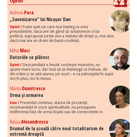
Opinii
Andreea
Pora
„Savonizarea” lui Nicușor Dan
Opinii /
Puțini sunt cei care mai înțeleg ce vrea
președintele, dacă are de gând să soluționeze criza
politică, suprapusă peste una a statului de drept și, mai ales,
dacă mai are un dram de bună-credință.
Mihai
Maci
Datoriile se plătesc
Opinii /
Deocamdată e liniștit: vorbește monoton, nu
spune mare lucru, dar lasă să se înțeleagă ce trebuie, dă
din mâini și se uită aiurea; pe scurt – e ca pătrunjelul în supă:
nici în plus, nici în minus.
Marina
Dumitrescu
Urma și urmarea
Eseu /
Prezentul continuu, starea de prezență
recomandată în orice spiritualitate, nu presupune
indiferența față de urma lăsată sau de consecințele ei.
Raluca
Alexandrescu
Drumul de la școală către noul totalitarism de
extremă dreaptă