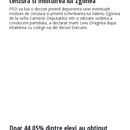
cenzura si inlocuirea lui Zgonea
PSD va lua o decizie privind depunerea unei eventuale
motiuni de cenzura si privind schimbarea lui Valeriu Zgonea
de la sefia Camerei Deputatilor intr-o viitoare sedinta a
conducerii partidului, a declarat marti Liviu Dragnea dupa
intalnirea cu colegii sai din Biroul Executiv.
Doar 44,05% dintre elevi au obținut