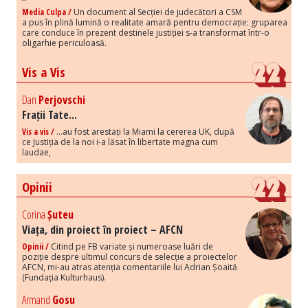
Media Culpa /
Un document al Secției de judecători a CSM
a pus în plină lumină o realitate amară pentru democrație: gruparea
care conduce în prezent destinele justiției s-a transformat într-o
oligarhie periculoasă.
Vis a Vis
Dan
Perjovschi
Frații Tate...
Vis a vis /
...au fost arestați la Miami la cererea UK, după
ce Justiția de la noi i-a lăsat în libertate magna cum
laudae,
Opinii
Corina
Șuteu
Viața, din proiect în proiect – AFCN
Opinii /
Citind pe FB variate și numeroase luări de
poziție despre ultimul concurs de selecție a proiectelor
AFCN, mi-au atras atenția comentariile lui Adrian Șoaită
(Fundația Kulturhaus).
Armand
Gosu