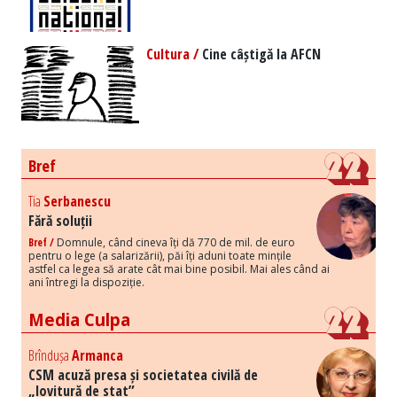
Cultura /
Cine câștigă la AFCN
Bref
Tia
Serbanescu
Fără soluții
Bref /
Domnule, când cineva îți dă 770 de mil. de euro
pentru o lege (a salarizării), păi îți aduni toate mințile
astfel ca legea să arate cât mai bine posibil. Mai ales când ai
ani întregi la dispoziție.
Media Culpa
Brîndușa
Armanca
CSM acuză presa și societatea civilă de
„lovitură de stat”