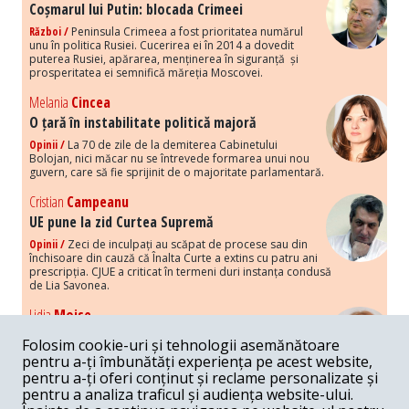
Coșmarul lui Putin: blocada Crimeei
Război /
Peninsula Crimeea a fost prioritatea numărul
unu în politica Rusiei. Cucerirea ei în 2014 a dovedit
puterea Rusiei, apărarea, menținerea în siguranță și
prosperitatea ei semnifică măreția Moscovei.
Melania
Cincea
O țară în instabilitate politică majoră
Opinii /
La 70 de zile de la demiterea Cabinetului
Bolojan, nici măcar nu se întrevede formarea unui nou
guvern, care să fie sprijinit de o majoritate parlamentară.
Cristian
Campeanu
UE pune la zid Curtea Supremă
Opinii /
Zeci de inculpați au scăpat de procese sau din
închisoare din cauză că Înalta Curte a extins cu patru ani
prescripția. CJUE a criticat în termeni duri instanța condusă
de Lia Savonea.
Lidia
Moise
Costurile economice ale haosului politic
Folosim cookie-uri și tehnologii asemănătoare
Opinii /
Economia nu poate rezista cu retorica falsă a
pentru a-ți îmbunătăți experiența pe acest website,
susținerii intereselor poporului, care, de fapt, ascunde
pentru a-ți oferi conținut și reclame personalizate și
obsesia menținerii privilegiilor și a averilor unor caste.
pentru a analiza traficul și audiența website-ului.