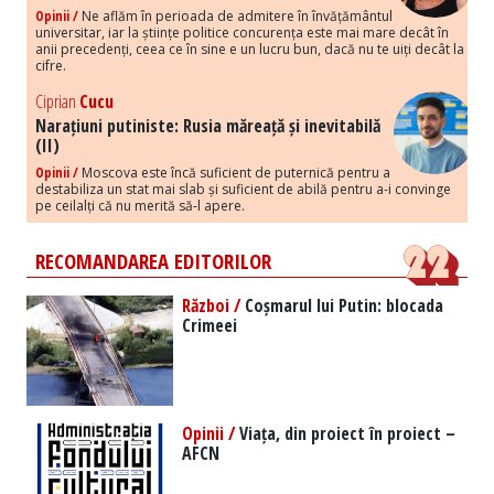
Opinii /
Ne aflăm în perioada de admitere în învățământul
universitar, iar la științe politice concurența este mai mare decât în
anii precedenți, ceea ce în sine e un lucru bun, dacă nu te uiți decât la
cifre.
Ciprian
Cucu
Narațiuni putiniste: Rusia măreață și inevitabilă
(II)
Opinii /
Moscova este încă suficient de puternică pentru a
destabiliza un stat mai slab și suficient de abilă pentru a-i convinge
pe ceilalți că nu merită să-l apere.
RECOMANDAREA EDITORILOR
Război /
Coșmarul lui Putin: blocada
Crimeei
Opinii /
Viața, din proiect în proiect –
AFCN