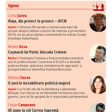
Opinii
Corina
Șuteu
Viața, din proiect în proiect – AFCN
Opinii /
Citind pe FB variate și numeroase luări de
poziție despre ultimul concurs de selecție a proiectelor
AFCN, mi-au atras atenția comentariile lui Adrian Șoaită
(Fundația Kulturhaus).
Armand
Gosu
Coșmarul lui Putin: blocada Crimeei
Război /
Peninsula Crimeea a fost prioritatea numărul
unu în politica Rusiei. Cucerirea ei în 2014 a dovedit
puterea Rusiei, apărarea, menținerea în siguranță și
prosperitatea ei semnifică măreția Moscovei.
Melania
Cincea
O țară în instabilitate politică majoră
Opinii /
La 70 de zile de la demiterea Cabinetului
Bolojan, nici măcar nu se întrevede formarea unui nou
guvern, care să fie sprijinit de o majoritate parlamentară.
Cristian
Campeanu
UE pune la zid Curtea Supremă