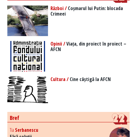
Război /
Coșmarul lui Putin: blocada
Crimeei
Opinii /
Viața, din proiect în proiect –
AFCN
Cultura /
Cine câștigă la AFCN
Bref
Tia
Serbanescu
Fără soluții