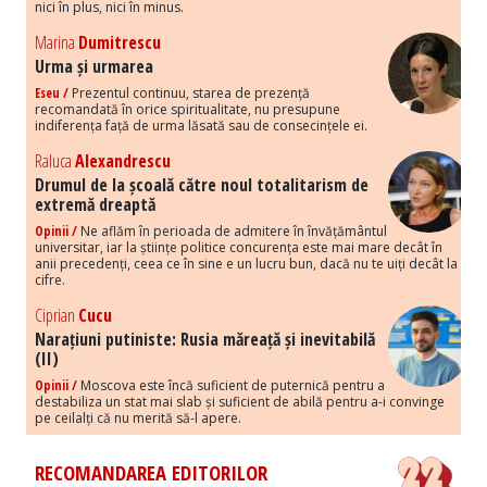
nici în plus, nici în minus.
Marina
Dumitrescu
Urma și urmarea
Eseu /
Prezentul continuu, starea de prezență
recomandată în orice spiritualitate, nu presupune
indiferența față de urma lăsată sau de consecințele ei.
Raluca
Alexandrescu
Drumul de la școală către noul totalitarism de
extremă dreaptă
Opinii /
Ne aflăm în perioada de admitere în învățământul
universitar, iar la științe politice concurența este mai mare decât în
anii precedenți, ceea ce în sine e un lucru bun, dacă nu te uiți decât la
cifre.
Ciprian
Cucu
Narațiuni putiniste: Rusia măreață și inevitabilă
(II)
Opinii /
Moscova este încă suficient de puternică pentru a
destabiliza un stat mai slab și suficient de abilă pentru a-i convinge
pe ceilalți că nu merită să-l apere.
RECOMANDAREA EDITORILOR