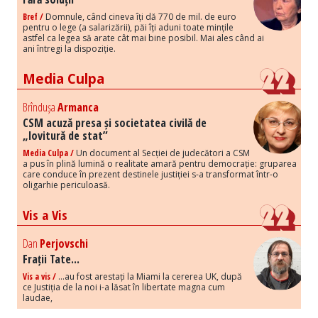
Bref /
Domnule, când cineva îți dă 770 de mil. de euro
pentru o lege (a salarizării), păi îți aduni toate mințile
astfel ca legea să arate cât mai bine posibil. Mai ales când ai
ani întregi la dispoziție.
Media Culpa
Brîndușa
Armanca
CSM acuză presa și societatea civilă de
„lovitură de stat”
Media Culpa /
Un document al Secției de judecători a CSM
a pus în plină lumină o realitate amară pentru democrație: gruparea
care conduce în prezent destinele justiției s-a transformat într-o
oligarhie periculoasă.
Vis a Vis
Dan
Perjovschi
Frații Tate...
Vis a vis /
...au fost arestați la Miami la cererea UK, după
ce Justiția de la noi i-a lăsat în libertate magna cum
laudae,