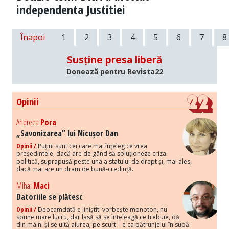
independenta Justitiei
Înapoi
1
2
3
4
5
6
7
8
Susține presa liberă
Donează pentru Revista22
Opinii
Andreea
Pora
„Savonizarea” lui Nicușor Dan
Opinii /
Puțini sunt cei care mai înțeleg ce vrea
președintele, dacă are de gând să soluționeze criza
politică, suprapusă peste una a statului de drept și, mai ales,
dacă mai are un dram de bună-credință.
Mihai
Maci
Datoriile se plătesc
Opinii /
Deocamdată e liniștit: vorbește monoton, nu
spune mare lucru, dar lasă să se înțeleagă ce trebuie, dă
din mâini și se uită aiurea; pe scurt – e ca pătrunjelul în supă: