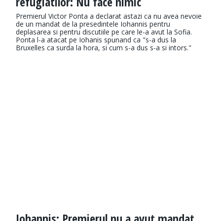
refugiatilor: Nu face nimic
Premierul Victor Ponta a declarat astazi ca nu avea nevoie
de un mandat de la presedintele Iohannis pentru
deplasarea si pentru discutiile pe care le-a avut la Sofia.
Ponta l-a atacat pe Iohanis spunand ca "s-a dus la
Bruxelles ca surda la hora, si cum s-a dus s-a si intors."
Iohannis: Premierul nu a avut mandat