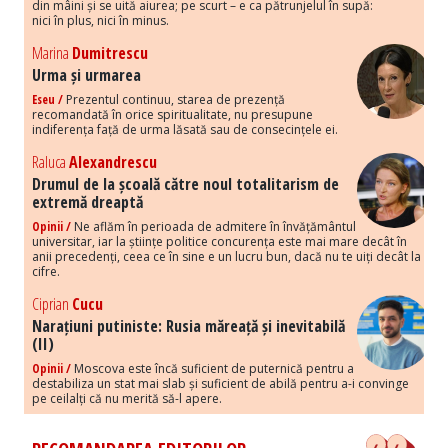
din mâini și se uită aiurea; pe scurt – e ca pătrunjelul în supă:
nici în plus, nici în minus.
Marina
Dumitrescu
Urma și urmarea
Eseu /
Prezentul continuu, starea de prezență
recomandată în orice spiritualitate, nu presupune
indiferența față de urma lăsată sau de consecințele ei.
Raluca
Alexandrescu
Drumul de la școală către noul totalitarism de
extremă dreaptă
Opinii /
Ne aflăm în perioada de admitere în învățământul
universitar, iar la științe politice concurența este mai mare decât în
anii precedenți, ceea ce în sine e un lucru bun, dacă nu te uiți decât la
cifre.
Ciprian
Cucu
Narațiuni putiniste: Rusia măreață și inevitabilă
(II)
Opinii /
Moscova este încă suficient de puternică pentru a
destabiliza un stat mai slab și suficient de abilă pentru a-i convinge
pe ceilalți că nu merită să-l apere.