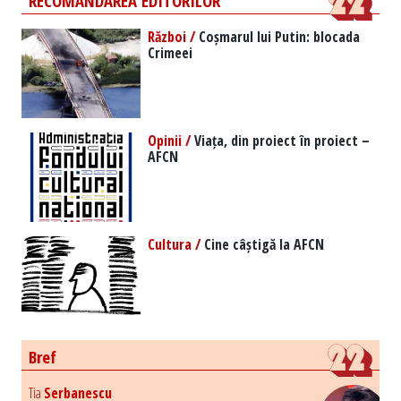
RECOMANDAREA EDITORILOR
Război /
Coșmarul lui Putin: blocada
Crimeei
Opinii /
Viața, din proiect în proiect –
AFCN
Cultura /
Cine câștigă la AFCN
Bref
Tia
Serbanescu