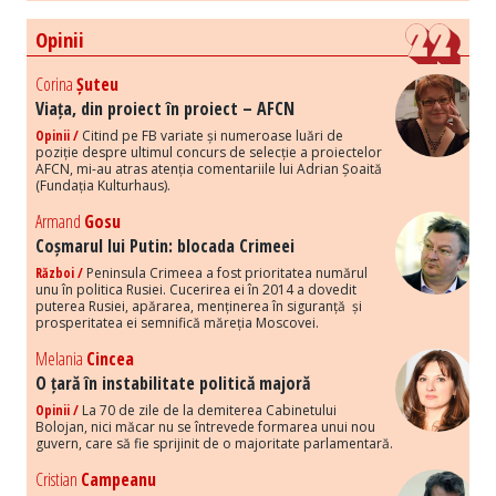
Opinii
Corina
Șuteu
Viața, din proiect în proiect – AFCN
Opinii /
Citind pe FB variate și numeroase luări de
poziție despre ultimul concurs de selecție a proiectelor
AFCN, mi-au atras atenția comentariile lui Adrian Șoaită
(Fundația Kulturhaus).
Armand
Gosu
Coșmarul lui Putin: blocada Crimeei
Război /
Peninsula Crimeea a fost prioritatea numărul
unu în politica Rusiei. Cucerirea ei în 2014 a dovedit
puterea Rusiei, apărarea, menținerea în siguranță și
prosperitatea ei semnifică măreția Moscovei.
Melania
Cincea
O țară în instabilitate politică majoră
Opinii /
La 70 de zile de la demiterea Cabinetului
Bolojan, nici măcar nu se întrevede formarea unui nou
guvern, care să fie sprijinit de o majoritate parlamentară.
Cristian
Campeanu