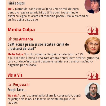
Fără soluții
Bref /
Domnule, când cineva îți dă 770 de mil. de euro
pentru o lege (a salarizării), păi îți aduni toate mințile
astfel ca legea să arate cât mai bine posibil. Mai ales când ai
ani întregi la dispoziție.
Media Culpa
Brîndușa
Armanca
CSM acuză presa și societatea civilă de
„lovitură de stat”
Media Culpa /
Un document al Secției de judecători a CSM
a pus în plină lumină o realitate amară pentru democrație: gruparea
care conduce în prezent destinele justiției s-a transformat într-o
oligarhie periculoasă.
Vis a Vis
Dan
Perjovschi
Frații Tate...
Vis a vis /
...au fost arestați la Miami la cererea UK, după
ce Justiția de la noi i-a lăsat în libertate magna cum
laudae,