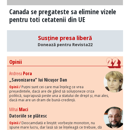
Canada se pregateste sa elimine vizele
pentru toti cetatenii din UE
Susține presa liberă
Donează pentru Revista22
Opinii
Andreea
Pora
„Savonizarea” lui Nicușor Dan
Opinii /
Puțini sunt cei care mai înțeleg ce vrea
președintele, dacă are de gând să soluționeze criza
politică, suprapusă peste una a statului de drept și, mai ales,
dacă mai are un dram de bună-credință.
Mihai
Maci
Datoriile se plătesc
Opinii /
Deocamdată e liniștit: vorbește monoton, nu
spune mare lucru, dar lasă să se înțeleagă ce trebuie, dă