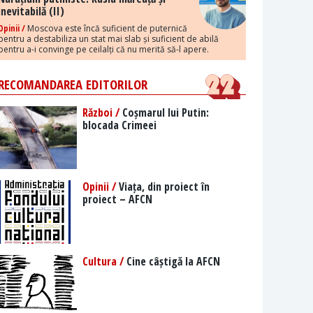
inevitabilă (II)
Opinii /
Moscova este încă suficient de puternică
pentru a destabiliza un stat mai slab și suficient de abilă
pentru a-i convinge pe ceilalți că nu merită să-l apere.
RECOMANDAREA EDITORILOR
Război /
Coșmarul lui Putin:
blocada Crimeei
Opinii /
Viața, din proiect în
proiect – AFCN
Cultura /
Cine câștigă la AFCN