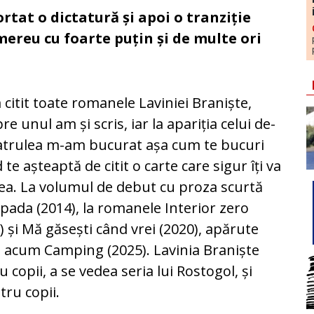
tat o dictatură și apoi o tranziție
 mereu cu foarte puțin și de multe ori
 citit toate romanele Laviniei Braniște,
re unul am și scris, iar la apariția celui de-
atrulea m-am bucurat așa cum te bucuri
 te așteaptă de citit o carte care sigur îți va
ea. La volumul de debut cu proza scurtă
pada (2014), la romanele Interior zero
) și Mă găsești când vrei (2020), apărute
ă acum Camping (2025). Lavinia Braniște
u copii, a se vedea seria lui Rostogol, și
tru copii.