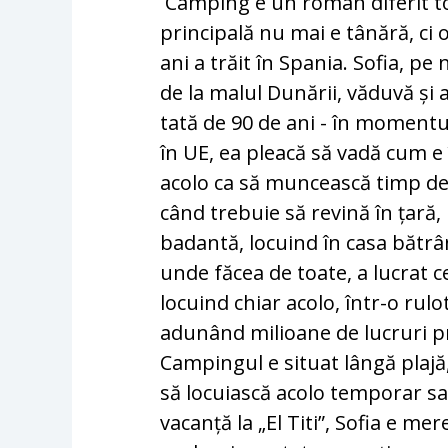
Camping e un roman diferit to
principală nu mai e tânără, ci o
ani a trăit în Spania. Sofia, p
de la malul Dunării, văduvă și 
tată de 90 de ani - în momentu
în UE, ea pleacă să vadă cum e
acolo ca să muncească timp de
când trebuie să revină în țară, 
badantă, locuind în casa bătrâni
unde făcea de toate, a lucrat 
locuind chiar acolo, într-o rulo
adunând milioane de lucruri pri
Campingul e situat lângă plajă
să locuiască acolo temporar s
vacanță la „El Titi”, Sofia e me