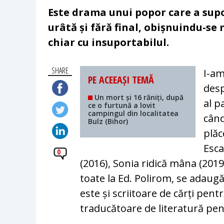
Este drama unui popor care a supor
urâtă și fără final, obișnuindu-se
chiar cu insuportabilul.
SHARE
I-am
PE ACEEAȘI TEMĂ
desp
Un mort și 16 răniți, după
al p
ce o furtună a lovit
campingul din localitatea
când
Bulz (Bihor)
plăc
Esca
0
(2016), Sonia ridică mâna (2019
toate la Ed. Polirom, se adaug
este și scriitoare de cărți pentr
traducătoare de literatură pen