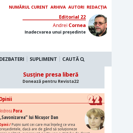
NUMĂRUL CURENT
ARHIVA
AUTORI
REDACȚIA
Editorial 22
Andrei
Cornea
Inadecvarea unui președinte
DEZBATERI
SUPLIMENT
CAUTĂ
Susține presa liberă
Donează pentru Revista22
Opinii
Andreea
Pora
„Savonizarea” lui Nicușor Dan
Opinii /
Puțini sunt cei care mai înțeleg ce vrea
președintele, dacă are de gând să soluționeze