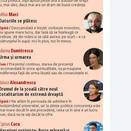
criza politică, suprapusă peste una a statului de drept
și, mai ales, dacă mai are un dram de bună-credință.
Mihai
Maci
Datoriile se plătesc
Opinii /
Deocamdată e liniștit: vorbește monoton,
nu spune mare lucru, dar lasă să se înțeleagă ce
trebuie, dă din mâini și se uită aiurea; pe scurt – e ca
pătrunjelul în supă: nici în plus, nici în minus.
Marina
Dumitrescu
Urma și urmarea
Eseu /
Prezentul continuu, starea de prezență
recomandată în orice spiritualitate, nu presupune
indiferența față de urma lăsată sau de consecințele ei.
Raluca
Alexandrescu
Drumul de la școală către noul
totalitarism de extremă dreaptă
Opinii /
Ne aflăm în perioada de admitere în
învățământul universitar, iar la științe politice concurența este
mai mare decât în anii precedenți, ceea ce în sine e un lucru
bun, dacă nu te uiți decât la cifre.
Ciprian
Cucu
Narațiuni putiniste: Rusia măreață și