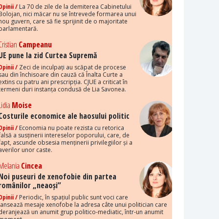
Opinii /
La 70 de zile de la demiterea Cabinetului
Bolojan, nici măcar nu se întrevede formarea unui
nou guvern, care să fie sprijinit de o majoritate
parlamentară.
Cristian
Campeanu
UE pune la zid Curtea Supremă
Opinii /
Zeci de inculpați au scăpat de procese
sau din închisoare din cauză că Înalta Curte a
extins cu patru ani prescripția. CJUE a criticat în
termeni duri instanța condusă de Lia Savonea.
Lidia
Moise
Costurile economice ale haosului politic
Opinii /
Economia nu poate rezista cu retorica
falsă a susținerii intereselor poporului, care, de
fapt, ascunde obsesia menținerii privilegiilor și a
averilor unor caste.
Melania
Cincea
Noi puseuri de xenofobie din partea
românilor „neaoși”
Opinii /
Periodic, în spațiul public sunt voci care
lansează mesaje xenofobe la adresa câte unui politician care
deranjează un anumit grup politico-mediatic, într-un anumit