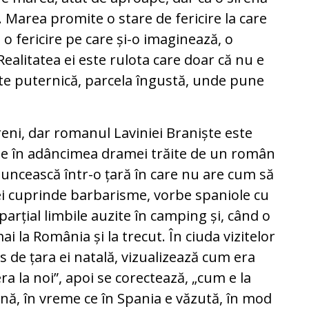
ă. Marea promite o stare de fericire la care
 o fericire pe care și-o imaginează, o
Realitatea ei este rulota care doar că nu e
rte puternică, parcela îngustă, unde pune
eni, dar romanul Laviniei Braniște este
ge în adâncimea dramei trăite de un român
muncească într-o țară în care nu are cum să
ei cuprinde barbarisme, vorbe spaniole cu
parțial limbile auzite în camping și, când o
i la România și la trecut. În ciuda vizitelor
s de țara ei natală, vizualizează cum era
a la noi”, apoi se corectează, „cum e la
ină, în vreme ce în Spania e văzută, în mod