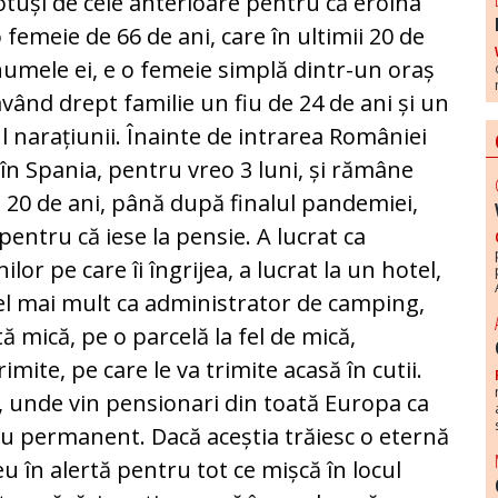
tuși de cele anterioare pentru că eroina
 femeie de 66 de ani, care în ultimii 20 de
e numele ei, e o femeie simplă dintr-un oraș
având drept familie un fiu de 24 de ani și un
l narațiunii. Înainte de intrarea României
 în Spania, pentru vreo 3 luni, și rămâne
 20 de ani, până după finalul pandemiei,
pentru că iese la pensie. A lucrat ca
lor pe care îi îngrijea, a lucrat la un hotel,
cel mai mult ca administrator de camping,
tă mică, pe o parcelă la fel de mică,
mite, pe care le va trimite acasă în cutii.
, unde vin pensionari din toată Europa ca
au permanent. Dacă aceștia trăiesc o eternă
reu în alertă pentru tot ce mișcă în locul