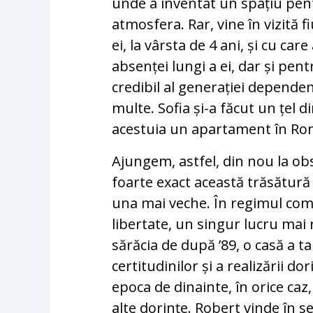
unde a inventat un spațiu pent
atmosfera. Rar, vine în vizită f
ei, la vârsta de 4 ani, și cu ca
absenței lungi a ei, dar și pen
credibil al generației dependen
multe. Sofia și-a făcut un țel 
acestuia un apartament în Ro
Ajungem, astfel, din nou la obs
foarte exact această trăsătură 
una mai veche. În regimul comu
libertate, un singur lucru mai 
sărăcia de după ’89, o casă a ta
certitudinilor și a realizării d
epoca de dinainte, în orice caz,
alte dorințe. Robert vinde în 