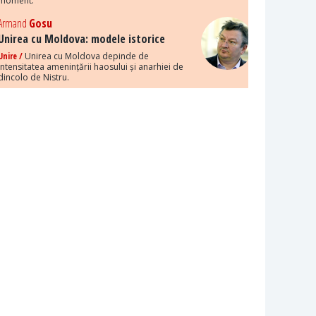
moment.
Armand
Gosu
Unirea cu Moldova: modele istorice
Unire /
Unirea cu Moldova depinde de
intensitatea amenințării haosului și anarhiei de
dincolo de Nistru.