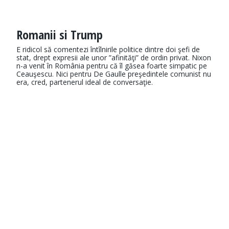
Romanii si Trump
E ridicol să comentezi întîlnirile politice dintre doi şefi de
stat, drept expresii ale unor ”afinităţi” de ordin privat. Nixon
n-a venit în România pentru că îl găsea foarte simpatic pe
Ceauşescu. Nici pentru De Gaulle preşedintele comunist nu
era, cred, partenerul ideal de conversaţie.