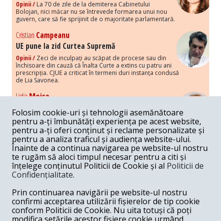
Opinii /
La 70 de zile de la demiterea Cabinetului
Bolojan, nici măcar nu se întrevede formarea unui nou
guvern, care să fie sprijinit de o majoritate parlamentară.
Cristian
Campeanu
UE pune la zid Curtea Supremă
Opinii /
Zeci de inculpați au scăpat de procese sau din
închisoare din cauză că Înalta Curte a extins cu patru ani
prescripția. CJUE a criticat în termeni duri instanța condusă
de Lia Savonea.
Lidia
Moise
Costurile economice ale haosului politic
Folosim cookie-uri și tehnologii asemănătoare
Opinii /
Economia nu poate rezista cu retorica falsă a
pentru a-ți îmbunătăți experiența pe acest website,
susținerii intereselor poporului, care, de fapt, ascunde
pentru a-ți oferi conținut și reclame personalizate și
obsesia menținerii privilegiilor și a averilor unor caste.
pentru a analiza traficul și audiența website-ului.
Înainte de a continua navigarea pe website-ul nostru
Melania
Cincea
te rugăm să aloci timpul necesar pentru a citi și
Noi puseuri de xenofobie din partea românilor
înțelege conținutul Politicii de Cookie și al
Politicii de
„neaoși”
Confidențialitate
.
Opinii /
Periodic, în spațiul public sunt voci care lansează
mesaje xenofobe la adresa câte unui politician care deranjează un
Prin continuarea navigării pe website-ul nostru
anumit grup politico-mediatic, într-un anumit moment.
confirmi acceptarea utilizării fișierelor de tip cookie
conform Politicii de Cookie. Nu uita totuși că poți
Armand
Gosu
modifica setările acestor fișiere cookie urmând