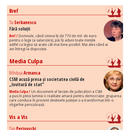
Bref
Tia
Serbanescu
Fără soluții
Bref /
Domnule, când cineva îți dă 770 de mil. de euro
pentru o lege (a salarizării), păi îți aduni toate mințile
astfel ca legea să arate cât mai bine posibil. Mai ales când ai
ani întregi la dispoziție.
Media Culpa
Brîndușa
Armanca
CSM acuză presa și societatea civilă de
„lovitură de stat”
Media Culpa /
Un document al Secției de judecători a CSM
a pus în plină lumină o realitate amară pentru democrație: gruparea
care conduce în prezent destinele justiției s-a transformat într-o
oligarhie periculoasă.
Vis a Vis
Dan
Perjovschi