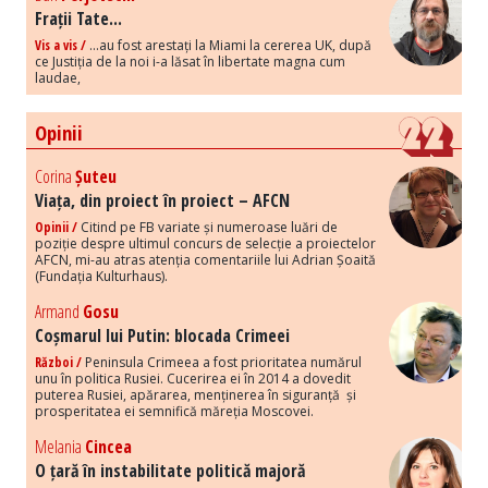
Frații Tate...
Vis a vis /
...au fost arestați la Miami la cererea UK, după
ce Justiția de la noi i-a lăsat în libertate magna cum
laudae,
Opinii
Corina
Șuteu
Viața, din proiect în proiect – AFCN
Opinii /
Citind pe FB variate și numeroase luări de
poziție despre ultimul concurs de selecție a proiectelor
AFCN, mi-au atras atenția comentariile lui Adrian Șoaită
(Fundația Kulturhaus).
Armand
Gosu
Coșmarul lui Putin: blocada Crimeei
Război /
Peninsula Crimeea a fost prioritatea numărul
unu în politica Rusiei. Cucerirea ei în 2014 a dovedit
puterea Rusiei, apărarea, menținerea în siguranță și
prosperitatea ei semnifică măreția Moscovei.
Melania
Cincea
O țară în instabilitate politică majoră