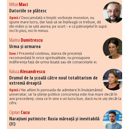
Mihai
Maci
Datoriile se plătesc
Opinii /
Deocamdată e liniștit: vorbește monoton, nu
spune mare lucru, dar lasă să se înțeleagă ce trebuie, dă
din mâini și se uită aiurea; pe scurt – e ca pătrunjelul în supă:
nici în plus, nici în minus.
Marina
Dumitrescu
Urma și urmarea
Eseu /
Prezentul continuu, starea de prezență
recomandată în orice spiritualitate, nu presupune
indiferența față de urma lăsată sau de consecințele ei.
Raluca
Alexandrescu
Drumul de la școală către noul totalitarism de
extremă dreaptă
Opinii /
Ne aflăm în perioada de admitere în învățământul
universitar, iar la științe politice concurența este mai mare decât în
anii precedenți, ceea ce în sine e un lucru bun, dacă nu te uiți decât la
cifre.
Ciprian
Cucu
Narațiuni putiniste: Rusia măreață și inevitabilă
(II)