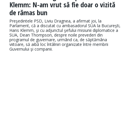
Klemm: N-am vrut să fie doar o vizită
de rămas bun
Preşedintele PSD, Liviu Dragnea, a afirmat joi, la
Parlament, că a discutat cu ambasadorul SUA la Bucureşti,
Hans Klemm, şi cu adjunctul şefului misiunii diplomatice a
SUA, Dean Thompson, despre noile prevederi din
programul de guvernare, urmând ca, de săptămâna
viitoare, să aibă loc întâlniri organizate între membrii
Guvernului şi companii.