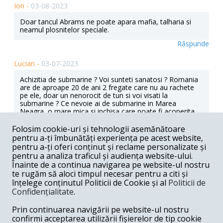
Ion -
03-08-2023
Doar tancul Abrams ne poate apara mafia, talharia si
neamul plosnitelor speciale.
Răspunde
Lucian -
03-07-2023
Achizitia de submarine ? Voi sunteti sanatosi ? Romania
are de aproape 20 de ani 2 fregate care nu au rachete
pe ele, doar un nenorocit de tun si voi visati la
submarine ? Ce nevoie ai de submarine in Marea
Neagra, o mare mica si inchisa care poate fi acoperita
foarte usor de drone si aviatie ? Eu inteleg ca e un
contract foarte mare, submarinele fiind foarte scumpe si
Folosim cookie-uri și tehnologii asemănătoare
e loc de spagi imense dar pentru numele lui D-zeu,
pentru a-ți îmbunătăți experiența pe acest website,
macar comisionati ceva folositor ca artilerie
pentru a-ți oferi conținut și reclame personalizate și
autopropulsata si tancuri. Nu doar un batalion de
pentru a analiza traficul și audiența website-ului.
tancuri, ca nu aveti ce face cu 50 de tancuri.
Înainte de a continua navigarea pe website-ul nostru
te rugăm să aloci timpul necesar pentru a citi și
Răspunde
înțelege conținutul Politicii de Cookie și al
Politicii de
Confidențialitate
.
Darie -
03-07-2023
Prin continuarea navigării pe website-ul nostru
În război e tanc un nimicitor. Dar pentru noi era mai bun
cel israelian. Acela era potrivit pentru noi. Abrams-ul va
confirmi acceptarea utilizării fișierelor de tip cookie