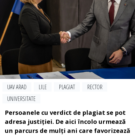
UAV ARAD
LILE
PLAGIAT
RECTOR
UNIVERSITATE
Persoanele cu verdict de plagiat se pot
adresa justiției. De aici încolo urmează
un parcurs de mulți ani care favorizează