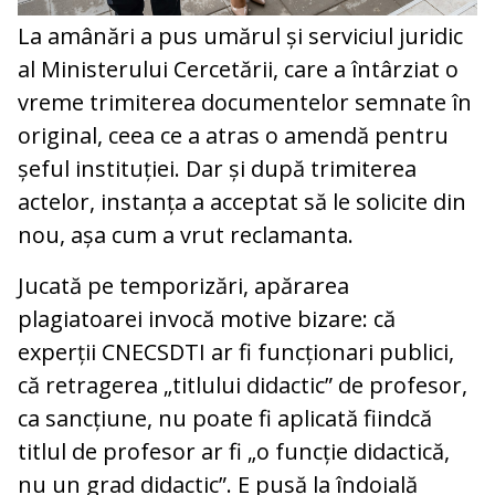
La amânări a pus umărul și serviciul juridic
al Ministerului Cercetării, care a întârziat o
vreme trimiterea documentelor semnate în
original, ceea ce a atras o amendă pentru
șeful instituției. Dar și după trimiterea
actelor, instanța a acceptat să le solicite din
nou, așa cum a vrut reclamanta.
Jucată pe temporizări, apărarea
plagiatoarei invocă motive bizare: că
experții CNECSDTI ar fi funcționari publici,
că retragerea „titlului didactic” de profesor,
ca sancțiune, nu poate fi aplicată fiindcă
titlul de profesor ar fi „o funcție didactică,
nu un grad didactic”. E pusă la îndoială