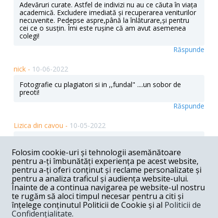
Adevăruri curate. Astfel de indivizi nu au ce căuta în viața
academică. Excludere imediată și recuperarea veniturilor
necuvenite. Pedepse aspre,până la înlăturare,și pentru
cei ce o susțin. Îmi este rușine că am avut asemenea
colegi!
Răspunde
nick -
10-06-2022
Fotografie cu plagiatori si in ,,fundal" ....un sobor de
preoti!
Răspunde
Lizica din cavou -
10-05-2022
Si eu am plagiat. noroc ca pe vremea mea nu era digital
:):)
Folosim cookie-uri și tehnologii asemănătoare
pentru a-ți îmbunătăți experiența pe acest website,
Răspunde
pentru a-ți oferi conținut și reclame personalizate și
pentru a analiza traficul și audiența website-ului.
Parjolescu Titus-Constantin -
10-04-2022
Înainte de a continua navigarea pe website-ul nostru
te rugăm să aloci timpul necesar pentru a citi și
Cei mai bine platiti, cei mai putin eficienti. Concluzia care
înțelege conținutul Politicii de Cookie și al
Politicii de
se poate trage este ca mai multi bani nu inseamna nici
Confidențialitate
.
mai multa minte, nici mai multa cinste. Bani aruncati.