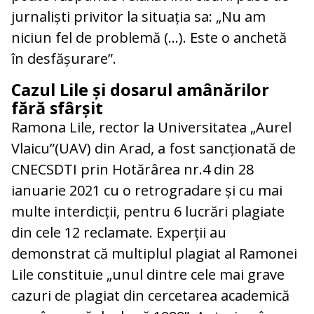
jurnaliști privitor la situația sa: „Nu am
niciun fel de problemă (…). Este o anchetă
în desfășurare”.
Cazul Lile și dosarul amânărilor
fără sfârșit
Ramona Lile, rector la Universitatea „Aurel
Vlaicu”(UAV) din Arad, a fost sancționată de
CNECSDTI prin Hotărârea nr.4 din 28
ianuarie 2021 cu o retrogradare și cu mai
multe interdicții, pentru 6 lucrări plagiate
din cele 12 reclamate. Experții au
demonstrat că multiplul plagiat al Ramonei
Lile constituie „unul dintre cele mai grave
cazuri de plagiat din cercetarea academică