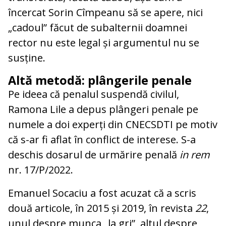
încercat Sorin Cîmpeanu să se apere, nici
„cadoul” făcut de subalternii doamnei
rector nu este legal și argumentul nu se
susține.
Altă metodă: plângerile penale
Pe ideea că penalul suspendă civilul,
Ramona Lile a depus plângeri penale pe
numele a doi experți din CNECSDTI pe motiv
că s-ar fi aflat în conflict de interese. S-a
deschis dosarul de urmărire penală
in rem
nr. 17/P/2022.
Emanuel Socaciu a fost acuzat că a scris
două articole, în 2015 și 2019, în revista
22
,
unul despre munca „la gri”, altul despre