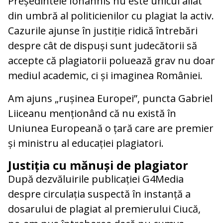
Președintele Iohannis nu este unicul aliat
din umbră al politicienilor cu plagiat la activ.
Cazurile ajunse în justiție ridică întrebări
despre cât de dispuși sunt judecătorii să
accepte că plagiatorii poluează grav nu doar
mediul academic, ci și imaginea României.
Am ajuns „rușinea Europei”, puncta Gabriel
Liiceanu menționând că nu există în
Uniunea Europeană o țară care are premier
și ministru al educației plagiatori.
Justiția cu mănuși de plagiator
După dezvăluirile publicației G4Media
despre circulația suspectă în instanță a
dosarului de plagiat al premierului Ciucă,