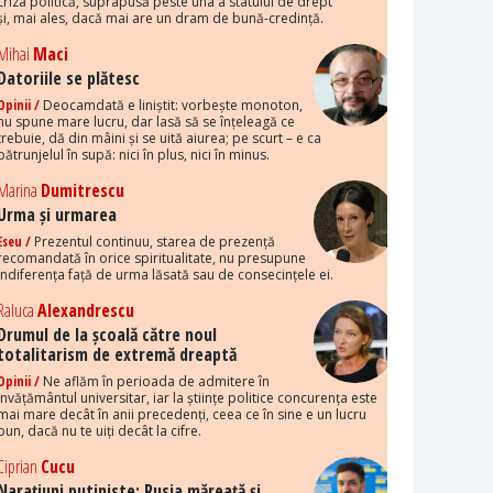
criza politică, suprapusă peste una a statului de drept
și, mai ales, dacă mai are un dram de bună-credință.
Mihai
Maci
Datoriile se plătesc
Opinii /
Deocamdată e liniștit: vorbește monoton,
nu spune mare lucru, dar lasă să se înțeleagă ce
trebuie, dă din mâini și se uită aiurea; pe scurt – e ca
pătrunjelul în supă: nici în plus, nici în minus.
Marina
Dumitrescu
Urma și urmarea
Eseu /
Prezentul continuu, starea de prezență
recomandată în orice spiritualitate, nu presupune
indiferența față de urma lăsată sau de consecințele ei.
Raluca
Alexandrescu
Drumul de la școală către noul
totalitarism de extremă dreaptă
Opinii /
Ne aflăm în perioada de admitere în
învățământul universitar, iar la științe politice concurența este
mai mare decât în anii precedenți, ceea ce în sine e un lucru
bun, dacă nu te uiți decât la cifre.
Ciprian
Cucu
Narațiuni putiniste: Rusia măreață și