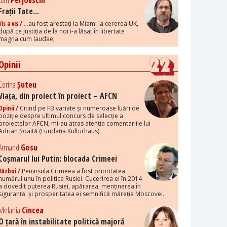
Dan
Perjovschi
Frații Tate...
Vis a vis /
...au fost arestați la Miami la cererea UK,
după ce Justiția de la noi i-a lăsat în libertate
magna cum laudae,
Opinii
Corina
Șuteu
Viața, din proiect în proiect – AFCN
Opinii /
Citind pe FB variate și numeroase luări de
poziție despre ultimul concurs de selecție a
proiectelor AFCN, mi-au atras atenția comentariile lui
Adrian Șoaită (Fundația Kulturhaus).
Armand
Gosu
Coșmarul lui Putin: blocada Crimeei
Război /
Peninsula Crimeea a fost prioritatea
numărul unu în politica Rusiei. Cucerirea ei în 2014
a dovedit puterea Rusiei, apărarea, menținerea în
siguranță și prosperitatea ei semnifică măreția Moscovei.
Melania
Cincea
O țară în instabilitate politică majoră