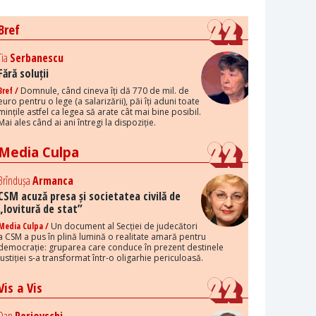
Bref
Tia
Serbanescu
Fără soluții
Bref /
Domnule, când cineva îți dă 770 de mil. de
euro pentru o lege (a salarizării), păi îți aduni toate
mințile astfel ca legea să arate cât mai bine posibil.
Mai ales când ai ani întregi la dispoziție.
Media Culpa
Brîndușa
Armanca
CSM acuză presa și societatea civilă de
„lovitură de stat”
Media Culpa /
Un document al Secției de judecători
a CSM a pus în plină lumină o realitate amară pentru
democrație: gruparea care conduce în prezent destinele
justiției s-a transformat într-o oligarhie periculoasă.
Vis a Vis