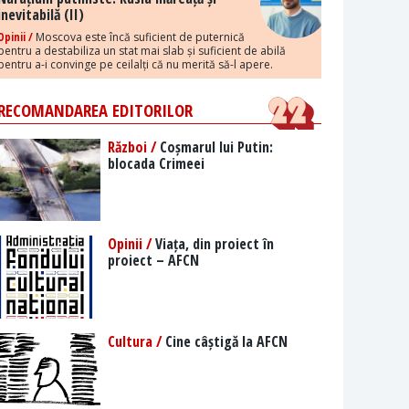
inevitabilă (II)
Opinii /
Moscova este încă suficient de puternică
pentru a destabiliza un stat mai slab și suficient de abilă
pentru a-i convinge pe ceilalți că nu merită să-l apere.
RECOMANDAREA EDITORILOR
Război /
Coșmarul lui Putin:
blocada Crimeei
Opinii /
Viața, din proiect în
proiect – AFCN
Cultura /
Cine câștigă la AFCN