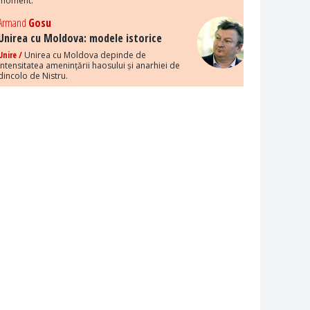
moment.
Armand
Gosu
Unirea cu Moldova: modele istorice
Unire /
Unirea cu Moldova depinde de
intensitatea amenințării haosului și anarhiei de
dincolo de Nistru.