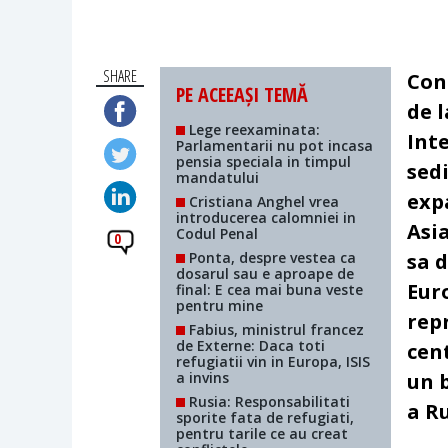
SHARE
Con
PE ACEEAȘI TEMĂ
de 
Lege reexaminata:
Inte
Parlamentarii nu pot incasa
pensia speciala in timpul
sed
mandatului
expa
Cristiana Anghel vrea
introducerea calomniei in
Asi
Codul Penal
0
Ponta, despre vestea ca
sa
d
dosarul sau e aproape de
Eur
final: E cea mai buna veste
pentru mine
rep
Fabius, ministrul francez
de Externe: Daca toti
cen
refugiatii vin in Europa, ISIS
a invins
un 
Rusia: Responsabilitati
a Ru
sporite fata de refugiati,
pentru tarile ce au creat