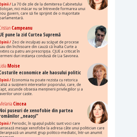
Opinii /
La 70 de zile de la demiterea Cabinetului
Bolojan, nici măcar nu se întrevede formarea unui
nou guvern, care să fie sprijinit de o majoritate
parlamentară.
Cristian
Campeanu
UE pune la zid Curtea Supremă
Opinii /
Zeci de inculpați au scăpat de procese
sau din închisoare din cauză că Înalta Curte a
extins cu patru ani prescripția. CJUE a criticat în
termeni duri instanța condusă de Lia Savonea.
Lidia
Moise
Costurile economice ale haosului politic
Opinii /
Economia nu poate rezista cu retorica
falsă a susținerii intereselor poporului, care, de
fapt, ascunde obsesia menținerii privilegiilor și a
averilor unor caste.
Melania
Cincea
Noi puseuri de xenofobie din partea
românilor „neaoși”
Opinii /
Periodic, în spațiul public sunt voci care
lansează mesaje xenofobe la adresa câte unui politician care
deranjează un anumit grup politico-mediatic, într-un anumit