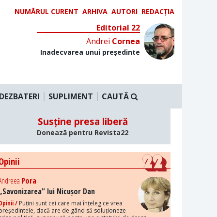
NUMĂRUL CURENT
ARHIVA
AUTORI
REDACȚIA
Editorial 22
Andrei
Cornea
Inadecvarea unui președinte
DEZBATERI
SUPLIMENT
CAUTĂ
Susține presa liberă
Donează pentru Revista22
Opinii
Andreea
Pora
„Savonizarea” lui Nicușor Dan
Opinii /
Puțini sunt cei care mai înțeleg ce vrea
președintele, dacă are de gând să soluționeze