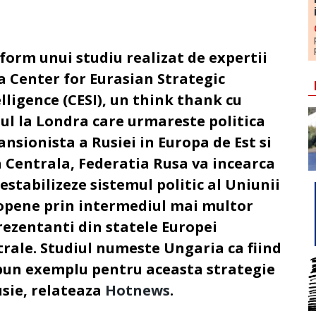
form unui studiu realizat de expertii
la Center for Eurasian Strategic
lligence (
CESI
), un think thank cu
iul la Londra care urmareste politica
nsionista a Rusiei in Europa de Est si
a Centrala,
Federatia Rusa va incearca
estabilizeze sistemul politic al Uniunii
opene
prin intermediul mai multor
rezentanti din statele Europei
trale. Studiul numeste Ungaria ca fiind
bun exemplu pentru aceasta strategie
sie,
relateaza
Hotnews
.