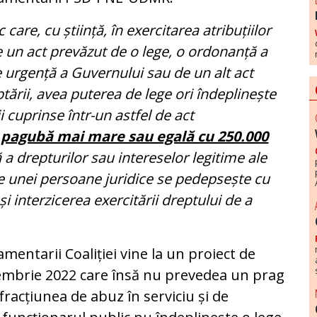
care, cu știință, în exercitarea atribuțiilor
e un act prevăzut de o lege, o ordonanță a
 urgență a Guvernului sau de un alt act
tării, avea puterea de lege ori îndeplinește
i cuprinse într-un astfel de act
 pagubă mai mare sau egală cu 250.000
a drepturilor sau intereselor legitime ale
le unei persoane juridice se pedepsește cu
și interzicerea exercitării dreptului de a
ntarii Coaliției vine la un proiect de
cembrie 2022 care însă nu prevedea un prag
nfracțiunea de abuz în serviciu și de