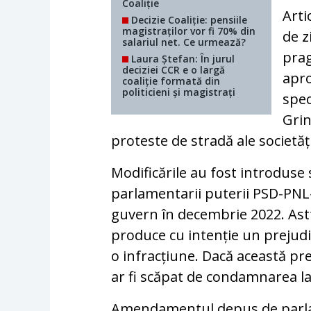
Coaliție
Arti
Decizie Coaliție: pensiile
magistraților vor fi 70% din
de z
salariul net. Ce urmează?
prag
Laura Ștefan: În jurul
deciziei CCR e o largă
apro
coaliție formată din
politicieni și magistrați
spec
Grin
proteste de stradă ale societății
Modificările au fost introdus
parlamentarii puterii PSD-PNL-
guvern în decembrie 2022. Astf
produce cu intenție un prejudi
o infracțiune. Dacă această pre
ar fi scăpat de condamnarea la
Amendamentul depus de parl