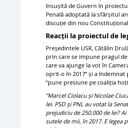
însușită de Guvern în proiectu
Penală adoptată la sfârșitul anu
discuție din nou Constituțional
Reacții la proiectul de l
Președintele USR, Cătălin Drulă
prin care se impune pragul de 
care va ajunge la vot în Camer
oprit-o în 2017” și a îndemnat 
”pune presiune pe coaliția hoție
”Marcel Ciolacu și Nicolae Ciucă
lei. PSD și PNL au votat la Sena
prejudiciu de 250.000 de lei? Ai
sutele de mii, în 2017. E legea