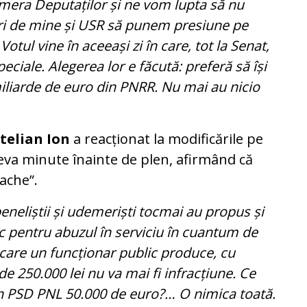
era Deputaților și ne vom lupta să nu
ri de mine și USR să punem presiune pe
 Votul vine în aceeași zi în care, tot la Senat,
eciale. Alegerea lor e făcută: preferă să își
iliarde de euro din PNRR. Nu mai au nicio
Stelian Ion
a reacționat la modificările pe
teva minute înainte de plen, afirmând că
ache”.
peneliștii și udemeriști tocmai au propus și
ic pentru abuzul în serviciu în cuantum de
n care un funcționar public produce, cu
de 250.000 lei nu va mai fi infracțiune. Ce
in PSD PNL 50.000 de euro?… O nimica toată.