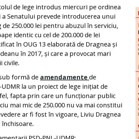
colul de lege introdus miercuri pe ordinea
i a Senatului prevede introducerea unui
 de 250.000 lei pentru abuzul în serviciu,
ape identic cu cel de 200.000 de lei
ificat în OUG 13 elaborată de Dragnea și
deanu în 2017, și care a provocat mari
 civile.
e sub formă de
amendamente
de
UDMR la un proiect de lege inițiat de
el, fapta prin care un funcționar public
ciu mai mic de 250.000 nu va mai constitui
vedere ar fi fost în vigoare, Liviu Dragnea
 închisoare.
amentarii PSD-PNL-UDMR: