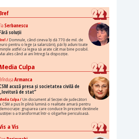
Bref
Tia
Serbanescu
Fără soluții
Bref /
Domnule, când cineva îți dă 770 de mil. de
euro pentru o lege (a salarizării), păi îți aduni toate
mințile astfel ca legea să arate cât mai bine posibil.
Mai ales când ai ani întregi la dispoziție.
Media Culpa
Brîndușa
Armanca
CSM acuză presa și societatea civilă de
„lovitură de stat”
Media Culpa /
Un document al Secției de judecători
a CSM a pus în plină lumină o realitate amară pentru
democrație: gruparea care conduce în prezent destinele
justiției s-a transformat într-o oligarhie periculoasă.
Vis a Vis