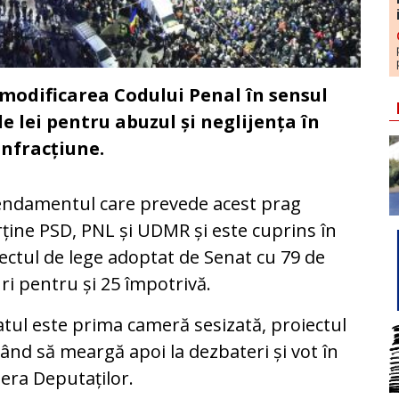
 modificarea Codului Penal în sensul
e lei pentru abuzul și neglijența în
infracțiune.
ndamentul care prevede acest prag
ține PSD, PNL și UDMR și este cuprins în
ectul de lege adoptat de Senat cu 79 de
ri pentru și 25 împotrivă.
tul este prima cameră sesizată, proiectul
nd să meargă apoi la dezbateri și vot în
ra Deputaților.