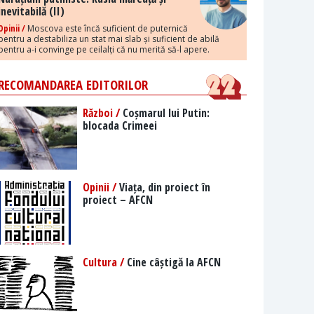
inevitabilă (II)
Opinii /
Moscova este încă suficient de puternică
pentru a destabiliza un stat mai slab și suficient de abilă
pentru a-i convinge pe ceilalți că nu merită să-l apere.
RECOMANDAREA EDITORILOR
Război /
Coșmarul lui Putin:
blocada Crimeei
Opinii /
Viața, din proiect în
proiect – AFCN
Cultura /
Cine câștigă la AFCN