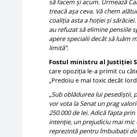
să facem și acum. Urmează Cam
treacă așa ceva. Vă chem alătu
coaliția asta a hoției și sărăciei.
au refuzat să elimine pensiile sp
apere specialii decât să luăm m
limită”.
Fostul ministru al Justiției
care opoziția le-a primit cu câ
„Predoiu e mai toxic decât Iord
„Sub oblăduirea lui pesediștii, 
vor vota la Senat un prag valor
250.000 de lei. Adică fapta pri
intenție, un prejudiciu mai mic 
reprezintă pentru îmbuibații d