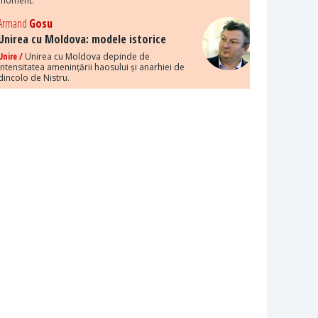
moment.
Armand
Gosu
Unirea cu Moldova: modele istorice
Unire /
Unirea cu Moldova depinde de
intensitatea amenințării haosului și anarhiei de
dincolo de Nistru.