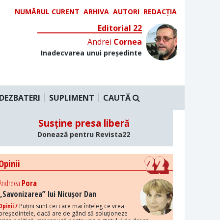
NUMĂRUL CURENT
ARHIVA
AUTORI
REDACȚIA
Editorial 22
Andrei
Cornea
Inadecvarea unui președinte
DEZBATERI
SUPLIMENT
CAUTĂ
Susține presa liberă
Donează pentru Revista22
Opinii
Andreea
Pora
„Savonizarea” lui Nicușor Dan
Opinii /
Puțini sunt cei care mai înțeleg ce vrea
președintele, dacă are de gând să soluționeze