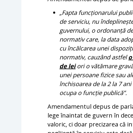
„Fapta funcționarului public 
de serviciu, nu îndeplineșt
guvernului, o ordonanță de
normativ care, la data adop
cu încălcarea unei dispoziți
normativ, cauzând astfel
o
de lei
ori o vătămare gravă 
unei persoane fizice sau a
închisoarea de la 2 la 7 ani 
ocupa o funcție publică”.
Amendamentul depus de parlame
lege înaintat de guvern în de
valoric, ci doar precizarea că i