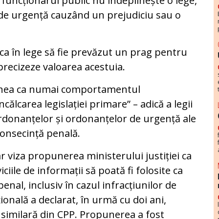
ă funcționarul public nu îndeplinește o lege,
de urgență cauzând un prejudiciu sau o
ca în lege să fie prevăzut un prag pentru
 precizeze valoarea acestuia.
unea ca numai comportamentul
ncălcarea legislației primare” – adică a legii
rdonanțelor și ordonanțelor de urgență ale
consecință penală.
r viza propunerea ministerului justiției ca
ciile de informații să poată fi folosite ca
enal, inclusiv în cazul infracțiunilor de
ională a declarat, în urmă cu doi ani,
 similară din CPP. Propunerea a fost