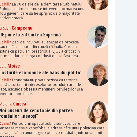
Opinii /
La 70 de zile de la demiterea Cabinetului
Bolojan, nici măcar nu se întrevede formarea unui
nou guvern, care să fie sprijinit de o majoritate
parlamentară.
Cristian
Campeanu
UE pune la zid Curtea Supremă
Opinii /
Zeci de inculpați au scăpat de procese
sau din închisoare din cauză că Înalta Curte a
extins cu patru ani prescripția. CJUE a criticat în
termeni duri instanța condusă de Lia Savonea.
Lidia
Moise
Costurile economice ale haosului politic
Opinii /
Economia nu poate rezista cu retorica
falsă a susținerii intereselor poporului, care, de
fapt, ascunde obsesia menținerii privilegiilor și a
averilor unor caste.
Melania
Cincea
Noi puseuri de xenofobie din partea
românilor „neaoși”
Opinii /
Periodic, în spațiul public sunt voci care
lansează mesaje xenofobe la adresa câte unui politician care
deranjează un anumit grup politico-mediatic, într-un anumit