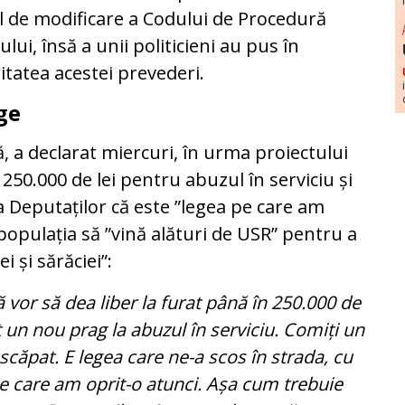
l de modificare a Codului de Procedură
lui, însă a unii politicieni au pus în
itatea acestei prevederi.
ege
, a declarat miercuri, în urma proiectului
250.000 de lei pentru abuzul în serviciu și
a Deputaților că este ”legea pe care am
populația să ”vină alături de USR” pentru a
i și sărăciei”:
 vor să dea liber la furat până în 250.000 de
t un nou prag la abuzul în serviciu. Comiți un
 scăpat. E legea care ne-a scos în strada, cu
 pe care am oprit-o atunci. Așa cum trebuie