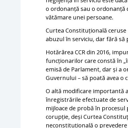
neglijență în serviciu este dac
o ordonanță sau o ordonanță 
vătămare unei persoane.
Curtea Constituțională ceruse 
abuzul în serviciu, dar fără să
Hotărârea CCR din 2016, imp
funcționarilor care constă în „î
emisă de Parlament, dar și a o
Guvernului – să poată avea o 
O altă modificare importantă a
înregistrările efectuate de servi
mijloace de probă în procesul p
corupție, deși Curtea Constituț
neconstituțională o prevedere