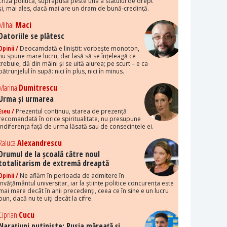
criza politică, suprapusă peste una a statului de drept
și, mai ales, dacă mai are un dram de bună-credință.
Mihai
Maci
Datoriile se plătesc
Opinii /
Deocamdată e liniștit: vorbește monoton,
nu spune mare lucru, dar lasă să se înțeleagă ce
trebuie, dă din mâini și se uită aiurea; pe scurt – e ca
pătrunjelul în supă: nici în plus, nici în minus.
Marina
Dumitrescu
Urma și urmarea
Eseu /
Prezentul continuu, starea de prezență
recomandată în orice spiritualitate, nu presupune
indiferența față de urma lăsată sau de consecințele ei.
Raluca
Alexandrescu
Drumul de la școală către noul
totalitarism de extremă dreaptă
Opinii /
Ne aflăm în perioada de admitere în
învățământul universitar, iar la științe politice concurența este
mai mare decât în anii precedenți, ceea ce în sine e un lucru
bun, dacă nu te uiți decât la cifre.
Ciprian
Cucu
Narațiuni putiniste: Rusia măreață și