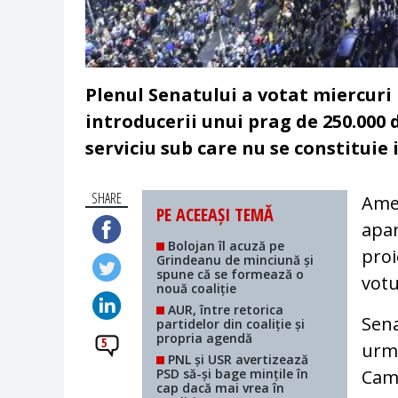
Plenul Senatului a votat miercuri
introducerii unui prag de 250.000 d
serviciu sub care nu se constituie 
SHARE
Ame
PE ACEEAȘI TEMĂ
apar
Bolojan îl acuză pe
proi
Grindeanu de minciună și
spune că se formează o
votu
nouă coaliție
AUR, între retorica
Sena
partidelor din coaliție și
propria agendă
5
urmâ
PNL și USR avertizează
PSD să-și bage mințile în
Came
cap dacă mai vrea în