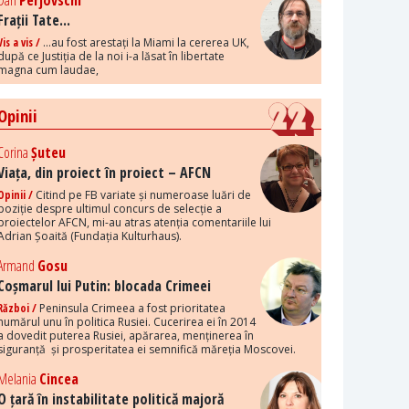
Dan
Perjovschi
Frații Tate...
Vis a vis /
...au fost arestați la Miami la cererea UK,
după ce Justiția de la noi i-a lăsat în libertate
magna cum laudae,
Opinii
Corina
Șuteu
Viața, din proiect în proiect – AFCN
Opinii /
Citind pe FB variate și numeroase luări de
poziție despre ultimul concurs de selecție a
proiectelor AFCN, mi-au atras atenția comentariile lui
Adrian Șoaită (Fundația Kulturhaus).
Armand
Gosu
Coșmarul lui Putin: blocada Crimeei
Război /
Peninsula Crimeea a fost prioritatea
numărul unu în politica Rusiei. Cucerirea ei în 2014
a dovedit puterea Rusiei, apărarea, menținerea în
siguranță și prosperitatea ei semnifică măreția Moscovei.
Melania
Cincea
O țară în instabilitate politică majoră