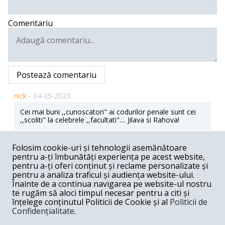
Comentariu
Postează comentariu
nick -
04-05-2023
Cei mai buni ,,cunoscatori" ai codurilor penale sunt cei
,,scoliti" la celebrele ,,facultati".... Jilava si Rahova!
Răspunde
Folosim cookie-uri și tehnologii asemănătoare
Lili -
04-05-2023
pentru a-ți îmbunătăți experiența pe acest website,
pentru a-ți oferi conținut și reclame personalizate și
Exact asta isi doreau si cetatenii inca dinainte de august
pentru a analiza traficul și audiența website-ului.
2018 . Guvernarea PSD- PNL nu are cale de mijloc si va
Înainte de a continua navigarea pe website-ul nostru
pune in practica toate deciziile la care Romania s-a
te rugăm să aloci timpul necesar pentru a citi și
angajat .Vor guverna linistiti impreuna pina in 2028 si
înțelege conținutul Politicii de Cookie și al
Politicii de
chiar mai departe .
Confidențialitate
.
Răspunde