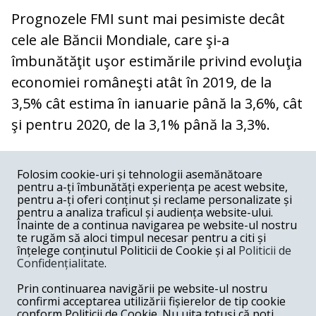
Prognozele FMI sunt mai pesimiste decât
cele ale Băncii Mondiale, care şi-a
îmbunătăţit uşor estimările privind evoluţia
economiei româneşti atât în 2019, de la
3,5% cât estima în ianuarie până la 3,6%, cât
şi pentru 2020, de la 3,1% până la 3,3%.
COMENTARII
0
Folosim cookie-uri și tehnologii asemănătoare
pentru a-ți îmbunătăți experiența pe acest website,
Nume
pentru a-ți oferi conținut și reclame personalizate și
pentru a analiza traficul și audiența website-ului.
Înainte de a continua navigarea pe website-ul nostru
Email
te rugăm să aloci timpul necesar pentru a citi și
înțelege conținutul Politicii de Cookie și al
Politicii de
Confidențialitate
.
Comentariu
Prin continuarea navigării pe website-ul nostru
confirmi acceptarea utilizării fișierelor de tip cookie
conform Politicii de Cookie. Nu uita totuși că poți