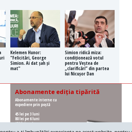
a
Kelemen Hunor:
Simion ridică miza:
uri
"Felicitări, George
condiționează votul
Simion. Ai dat șah și
pentru Veștea de
mat"
„clarificări” din partea
lui Nicușor Dan
Abonamente ediția tipărită
Abonamente interne cu
expediere prin poștă
45 lei pe 3 luni
80 lei pe 6 luni
150 lei pe 1 an