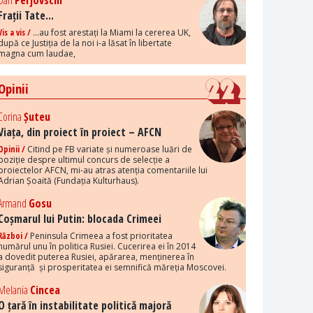
Dan
Perjovschi
Frații Tate...
Vis a vis /
...au fost arestați la Miami la cererea UK,
după ce Justiția de la noi i-a lăsat în libertate
magna cum laudae,
Opinii
Corina
Șuteu
Viața, din proiect în proiect – AFCN
Opinii /
Citind pe FB variate și numeroase luări de
poziție despre ultimul concurs de selecție a
proiectelor AFCN, mi-au atras atenția comentariile lui
Adrian Șoaită (Fundația Kulturhaus).
Armand
Gosu
Coșmarul lui Putin: blocada Crimeei
Război /
Peninsula Crimeea a fost prioritatea
numărul unu în politica Rusiei. Cucerirea ei în 2014
a dovedit puterea Rusiei, apărarea, menținerea în
siguranță și prosperitatea ei semnifică măreția Moscovei.
Melania
Cincea
O țară în instabilitate politică majoră