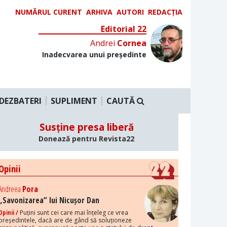
NUMĂRUL CURENT
ARHIVA
AUTORI
REDACȚIA
Editorial 22
Andrei
Cornea
Inadecvarea unui președinte
DEZBATERI
SUPLIMENT
CAUTĂ
Susține presa liberă
Donează pentru Revista22
Opinii
Andreea
Pora
„Savonizarea” lui Nicușor Dan
Opinii /
Puțini sunt cei care mai înțeleg ce vrea
președintele, dacă are de gând să soluționeze