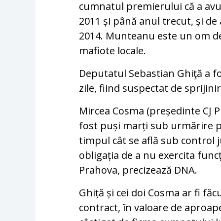
cumnatul premierului că a avut
2011 și până anul trecut, și de
2014.
Munteanu este un om de a
mafiote locale.
Deputatul Sebastian Ghiţă a fo
zile, fiind suspectat de sprijin
Mircea Cosma (președinte CJ P
fost puși marți sub urmărire pe
timpul cât se află sub control
obligația de a nu exercita func
Prahova, precizează DNA.
Ghiță și cei doi Cosma ar fi făc
contract, în valoare de aproape