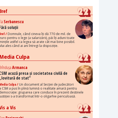
Bref
Tia
Serbanescu
Fără soluții
Bref /
Domnule, când cineva îți dă 770 de mil. de
euro pentru o lege (a salarizării), păi îți aduni toate
mințile astfel ca legea să arate cât mai bine posibil.
Mai ales când ai ani întregi la dispoziție.
Media Culpa
Brîndușa
Armanca
CSM acuză presa și societatea civilă de
„lovitură de stat”
Media Culpa /
Un document al Secției de judecători
a CSM a pus în plină lumină o realitate amară pentru
democrație: gruparea care conduce în prezent destinele
justiției s-a transformat într-o oligarhie periculoasă.
Vis a Vis