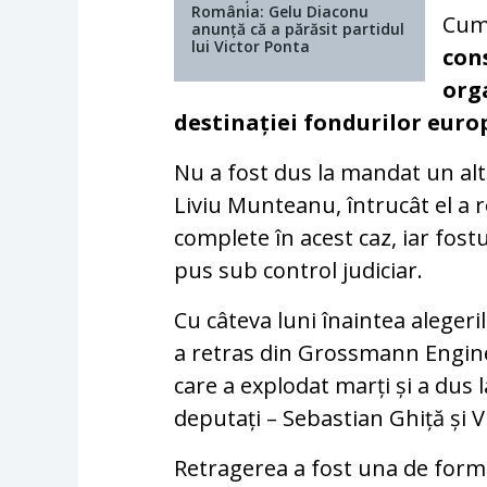
România: Gelu Diaconu
Cumn
anunță că a părăsit partidul
lui Victor Ponta
con
org
destinației fondurilor europ
Nu a fost dus la mandat un alt
Liviu Munteanu, întrucât el a r
complete în acest caz, iar fost
pus sub control judiciar.
Cu câteva luni înaintea alegeri
a retras din Grossmann Engine
care a explodat marți și a dus
deputați – Sebastian Ghiță și 
Retragerea a fost una de form