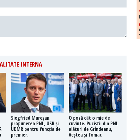
ALITATE INTERNA
Siegfried Mureșan,
O poză cât o mie de
propunerea PNL, USR și
cuvinte. Puciștii din PNL
R
UDMR pentru funcția de
alături de Grindeanu,
a
premier.
Veștea și Tomac