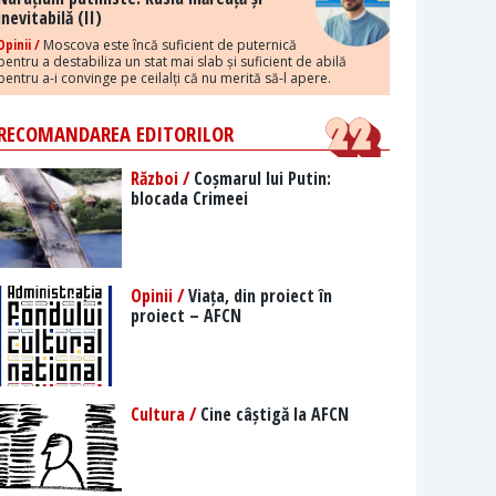
inevitabilă (II)
Opinii /
Moscova este încă suficient de puternică
pentru a destabiliza un stat mai slab și suficient de abilă
pentru a-i convinge pe ceilalți că nu merită să-l apere.
RECOMANDAREA EDITORILOR
Război /
Coșmarul lui Putin:
blocada Crimeei
Opinii /
Viața, din proiect în
proiect – AFCN
Cultura /
Cine câștigă la AFCN