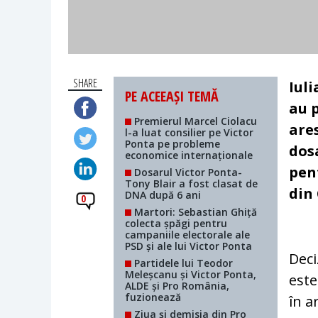
SHARE
Iul
PE ACEEAȘI TEMĂ
au 
Premierul Marcel Ciolacu
ares
l-a luat consilier pe Victor
Ponta pe probleme
dos
economice internaționale
pen
Dosarul Victor Ponta-
Tony Blair a fost clasat de
din
DNA după 6 ani
0
Martori: Sebastian Ghiță
colecta șpăgi pentru
campaniile electorale ale
PSD și ale lui Victor Ponta
Deci
Partidele lui Teodor
Meleșcanu și Victor Ponta,
este
ALDE și Pro România,
fuzionează
în a
Ziua și demisia din Pro