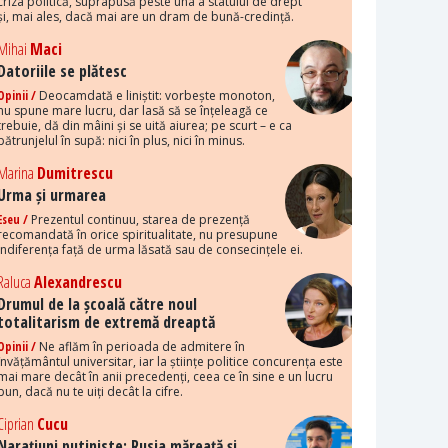
criza politică, suprapusă peste una a statului de drept
și, mai ales, dacă mai are un dram de bună-credință.
Mihai
Maci
Datoriile se plătesc
Opinii /
Deocamdată e liniștit: vorbește monoton,
nu spune mare lucru, dar lasă să se înțeleagă ce
trebuie, dă din mâini și se uită aiurea; pe scurt – e ca
pătrunjelul în supă: nici în plus, nici în minus.
Marina
Dumitrescu
Urma și urmarea
Eseu /
Prezentul continuu, starea de prezență
recomandată în orice spiritualitate, nu presupune
indiferența față de urma lăsată sau de consecințele ei.
Raluca
Alexandrescu
Drumul de la școală către noul
totalitarism de extremă dreaptă
Opinii /
Ne aflăm în perioada de admitere în
învățământul universitar, iar la științe politice concurența este
mai mare decât în anii precedenți, ceea ce în sine e un lucru
bun, dacă nu te uiți decât la cifre.
Ciprian
Cucu
Narațiuni putiniste: Rusia măreață și