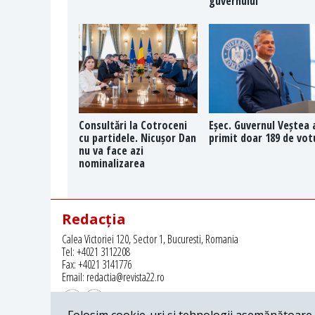
guvernului
Consultări la Cotroceni
Eșec. Guvernul Veștea 
cu partidele. Nicușor Dan
primit doar 189 de vot
nu va face azi
nominalizarea
Redacția
Calea Victoriei 120, Sector 1, Bucuresti, Romania
Tel: +4021 3112208
Fax: +4021 3141776
Email: redactia@revista22.ro