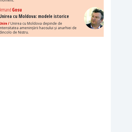
moment.
Armand
Gosu
Unirea cu Moldova: modele istorice
Unire /
Unirea cu Moldova depinde de
intensitatea amenințării haosului și anarhiei de
dincolo de Nistru.