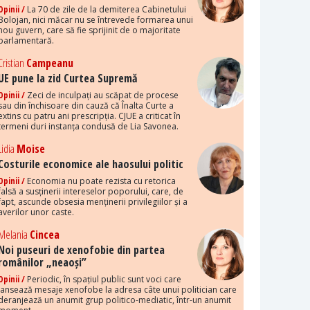
Opinii /
La 70 de zile de la demiterea Cabinetului
Bolojan, nici măcar nu se întrevede formarea unui
nou guvern, care să fie sprijinit de o majoritate
parlamentară.
Cristian
Campeanu
UE pune la zid Curtea Supremă
Opinii /
Zeci de inculpați au scăpat de procese
sau din închisoare din cauză că Înalta Curte a
extins cu patru ani prescripția. CJUE a criticat în
termeni duri instanța condusă de Lia Savonea.
Lidia
Moise
Costurile economice ale haosului politic
Opinii /
Economia nu poate rezista cu retorica
falsă a susținerii intereselor poporului, care, de
fapt, ascunde obsesia menținerii privilegiilor și a
averilor unor caste.
Melania
Cincea
Noi puseuri de xenofobie din partea
românilor „neaoși”
Opinii /
Periodic, în spațiul public sunt voci care
lansează mesaje xenofobe la adresa câte unui politician care
deranjează un anumit grup politico-mediatic, într-un anumit