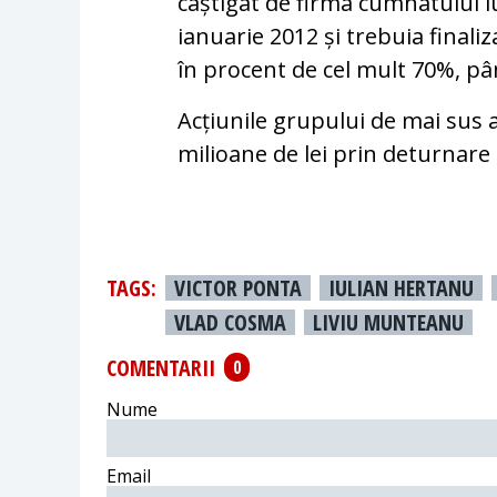
câștigat de firma cumnatului l
ianuarie 2012 și trebuia finaliz
în procent de cel mult 70%, p
Acțiunile grupului de mai sus a
milioane de lei prin deturnare 
TAGS:
VICTOR PONTA
IULIAN HERTANU
VLAD COSMA
LIVIU MUNTEANU
COMENTARII
0
Nume
Email