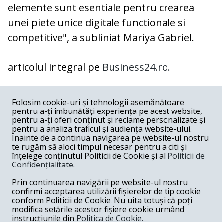
elemente sunt esentiale pentru crearea
unei piete unice digitale functionale si
competitive", a subliniat Mariya Gabriel.
articolul integral pe
Business24.ro.
COMENTARII
0
Folosim cookie-uri și tehnologii asemănătoare
pentru a-ți îmbunătăți experiența pe acest website,
Nume
pentru a-ți oferi conținut și reclame personalizate și
pentru a analiza traficul și audiența website-ului.
Înainte de a continua navigarea pe website-ul nostru
Email
te rugăm să aloci timpul necesar pentru a citi și
înțelege conținutul Politicii de Cookie și al
Politicii de
Confidențialitate
.
Comentariu
Prin continuarea navigării pe website-ul nostru
confirmi acceptarea utilizării fișierelor de tip cookie
conform Politicii de Cookie. Nu uita totuși că poți
modifica setările acestor fișiere cookie urmând
instrucțiunile din
Politica de Cookie.