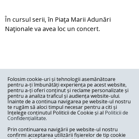
În cursul serii, în Piaţa Marii Adunări
Naţionale va avea loc un concert.
COMENTARII
0
Folosim cookie-uri și tehnologii asemănătoare
pentru a-ți îmbunătăți experiența pe acest website,
Nume
pentru a-ți oferi conținut și reclame personalizate și
pentru a analiza traficul și audiența website-ului.
Înainte de a continua navigarea pe website-ul nostru
Email
te rugăm să aloci timpul necesar pentru a citi și
înțelege conținutul Politicii de Cookie și al
Politicii de
Confidențialitate
.
Comentariu
Prin continuarea navigării pe website-ul nostru
confirmi acceptarea utilizării fișierelor de tip cookie