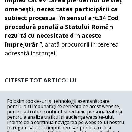
împiedicat evitarea pierderilor de vieţi
omeneşti, necesitatea participării ca
subiect procesual în sensul art.34 Cod
procedură penală a Statului Român
rezultă cu necesitate din aceste
împrejurăr
i”, arată procurorii în cererea
adresată instanţei.
CITESTE TOT ARTICOLUL
COMENTARII
0
Folosim cookie-uri și tehnologii asemănătoare
pentru a-ți îmbunătăți experiența pe acest website,
Nume
pentru a-ți oferi conținut și reclame personalizate și
pentru a analiza traficul și audiența website-ului.
Înainte de a continua navigarea pe website-ul nostru
Email
te rugăm să aloci timpul necesar pentru a citi și