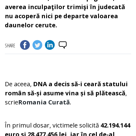
averea inculpaţilor trimişi în judecată
nu acoperă nici pe departe valoarea
daunelor cerute.
SHARE
De aceea,
DNA a decis să-i ceară statului
român să-și asume vina și să plătească
,
scrie
Romania Curată
.
În primul dosar, victimele solicită
42.194.144
euro şi 28.477.456 lei, iar în cel de-al