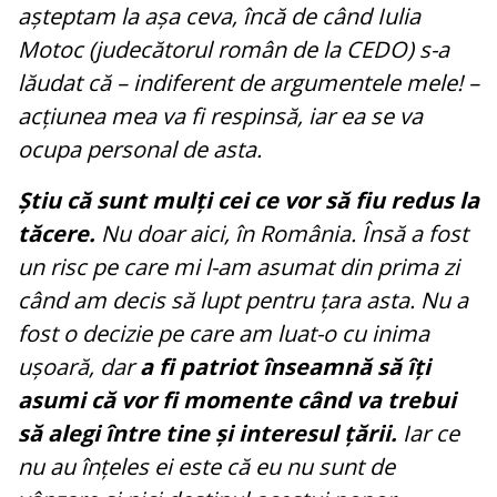
așteptam la așa ceva, încă de când Iulia
Motoc (judecătorul român de la CEDO) s-a
lăudat că – indiferent de argumentele mele! –
acțiunea mea va fi respinsă, iar ea se va
ocupa personal de asta.
Știu că sunt mulți cei ce vor să fiu redus la
tăcere.
Nu doar aici, în România. Însă a fost
un risc pe care mi l-am asumat din prima zi
când am decis să lupt pentru țara asta. Nu a
fost o decizie pe care am luat-o cu inima
ușoară, dar
a fi patriot înseamnă să îți
asumi că vor fi momente când va trebui
să alegi între tine și interesul țării.
Iar ce
nu au înțeles ei este că eu nu sunt de