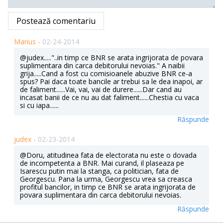
Postează comentariu
Marius -
02-24-2014
@judex....."..in timp ce BNR se arata ingrijorata de povara
suplimentara din carca debitorului nevoias." A naibii
grija.....Cand a fost cu comisioanele abuzive BNR ce-a
spus? Pai daca toate bancile ar trebui sa le dea inapoi, ar
de faliment......Vai, vai, vai de durere......Dar cand au
incasat banii de ce nu au dat faliment......Chestia cu vaca
si cu iapa......
Răspunde
judex -
02-23-2014
@Doru, atitudinea fata de electorata nu este o dovada
de incompetenta a BNR. Mai curand, il plaseaza pe
Isarescu putin mai la stanga, ca politician, fata de
Georgescu. Pana la urma, Georgescu vrea sa creasca
profitul bancilor, in timp ce BNR se arata ingrijorata de
povara suplimentara din carca debitorului nevoias.
Răspunde