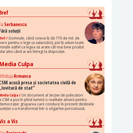
Bref
Tia
Serbanescu
Fără soluții
Bref /
Domnule, când cineva îți dă 770 de mil. de
euro pentru o lege (a salarizării), păi îți aduni toate
mințile astfel ca legea să arate cât mai bine posibil.
Mai ales când ai ani întregi la dispoziție.
Media Culpa
Brîndușa
Armanca
CSM acuză presa și societatea civilă de
„lovitură de stat”
Media Culpa /
Un document al Secției de judecători
a CSM a pus în plină lumină o realitate amară pentru
democrație: gruparea care conduce în prezent destinele
justiției s-a transformat într-o oligarhie periculoasă.
Vis a Vis