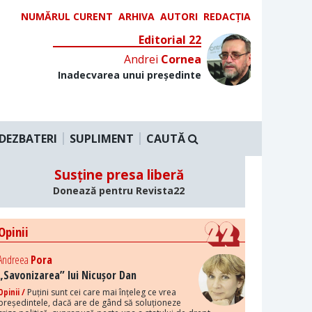
NUMĂRUL CURENT
ARHIVA
AUTORI
REDACȚIA
Editorial 22
Andrei
Cornea
Inadecvarea unui președinte
DEZBATERI
SUPLIMENT
CAUTĂ
Susține presa liberă
Donează pentru Revista22
Opinii
Andreea
Pora
„Savonizarea” lui Nicușor Dan
Opinii /
Puțini sunt cei care mai înțeleg ce vrea
președintele, dacă are de gând să soluționeze