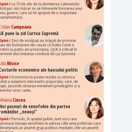
Opinii /
La 70 de zile de la demiterea Cabinetului
Bolojan, nici măcar nu se întrevede formarea unui
nou guvern, care să fie sprijinit de o majoritate
parlamentară.
Cristian
Campeanu
UE pune la zid Curtea Supremă
Opinii /
Zeci de inculpați au scăpat de procese
sau din închisoare din cauză că Înalta Curte a
extins cu patru ani prescripția. CJUE a criticat în
termeni duri instanța condusă de Lia Savonea.
Lidia
Moise
Costurile economice ale haosului politic
Opinii /
Economia nu poate rezista cu retorica
falsă a susținerii intereselor poporului, care, de
fapt, ascunde obsesia menținerii privilegiilor și a
averilor unor caste.
Melania
Cincea
Noi puseuri de xenofobie din partea
românilor „neaoși”
Opinii /
Periodic, în spațiul public sunt voci care
lansează mesaje xenofobe la adresa câte unui politician care
deranjează un anumit grup politico-mediatic, într-un anumit