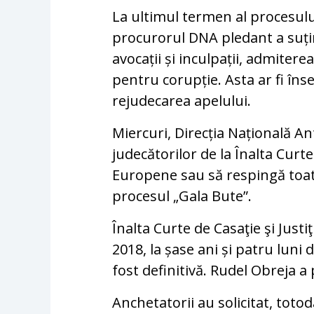
La ultimul termen al procesului 
procurorul DNA pledant a suțin
avocații și inculpații, admiter
pentru corupție. Asta ar fi îns
rejudecarea apelului.
Miercuri, Direcția Națională Ant
judecătorilor de la Înalta Curte 
Europene sau să respingă toate
procesul „Gala Bute”.
Înalta Curte de Casaţie şi Just
2018, la șase ani și patru luni
fost definitivă. Rudel Obreja a p
Anchetatorii au solicitat, tot