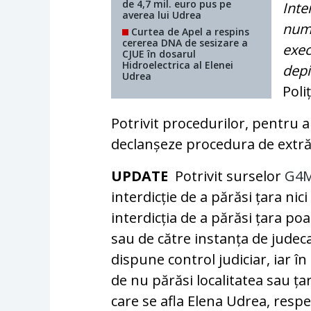
de 4,7 mil. euro pus pe
Inte
averea lui Udrea
nume
Curtea de Apel a respins
cererea DNA de sesizare a
exec
CJUE în dosarul
Hidroelectrica al Elenei
depi
Udrea
Poli
Potrivit procedurilor, pentru 
declanșeze procedura de extrăd
UPDATE
Potrivit surselor
G4M
interdicție de a părăsi țara nici
interdicția de a părăsi țara po
sau de către instanța de judec
dispune control judiciar, iar 
de nu părăsi localitatea sau ța
care se afla Elena Udrea, respe