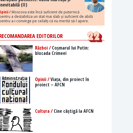
inevitabilă (II)
Opinii /
Moscova este încă suficient de puternică
pentru a destabiliza un stat mai slab și suficient de abilă
pentru a-i convinge pe ceilalți că nu merită să-l apere.
RECOMANDAREA EDITORILOR
Război /
Coșmarul lui Putin:
blocada Crimeei
Opinii /
Viața, din proiect în
proiect – AFCN
Cultura /
Cine câștigă la AFCN