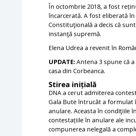
În octombrie 2018, a fost rețin
încarcerată. A fost eliberată 
Constituţională a decis că sunt
instanţă supremă.
Elena Udrea a revenit în Români
UPDATE:
Antena 3 spune că a v
casa din Corbeanca.
Stirea inițială
DNA a cerut admiterea contesta
Gala Bute întrucât a formulat 
anulare. Aceasta în condiţiile 
contestațiile în anulare ale in
compunerea nelegală a completu