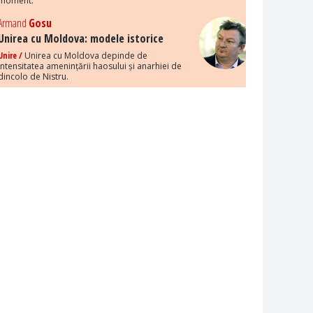
moment.
Armand
Gosu
Unirea cu Moldova: modele istorice
Unire /
Unirea cu Moldova depinde de
intensitatea amenințării haosului și anarhiei de
dincolo de Nistru.