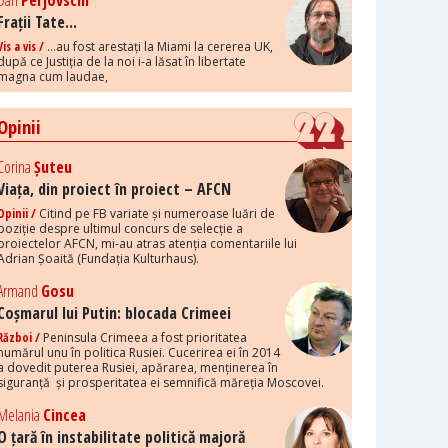
Dan
Perjovschi
Frații Tate...
Vis a vis /
...au fost arestați la Miami la cererea UK,
după ce Justiția de la noi i-a lăsat în libertate
magna cum laudae,
Opinii
Corina
Șuteu
Viața, din proiect în proiect – AFCN
Opinii /
Citind pe FB variate și numeroase luări de
poziție despre ultimul concurs de selecție a
proiectelor AFCN, mi-au atras atenția comentariile lui
Adrian Șoaită (Fundația Kulturhaus).
Armand
Gosu
Coșmarul lui Putin: blocada Crimeei
Război /
Peninsula Crimeea a fost prioritatea
numărul unu în politica Rusiei. Cucerirea ei în 2014
a dovedit puterea Rusiei, apărarea, menținerea în
siguranță și prosperitatea ei semnifică măreția Moscovei.
Melania
Cincea
O țară în instabilitate politică majoră