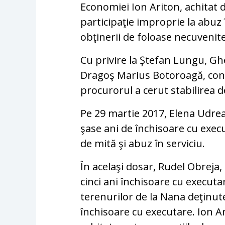
Economiei Ion Ariton, achitat 
participaţie improprie la abuz î
obţinerii de foloase necuvenit
Cu privire la Ştefan Lungu, G
Dragoş Marius Botoroagă, con
procurorul a cerut stabilirea 
Pe 29 martie 2017, Elena Udre
şase ani de închisoare cu exec
de mită şi abuz în serviciu.
În acelaşi dosar, Rudel Obreja,
cinci ani închisoare cu execut
terenurilor de la Nana deţinute
închisoare cu executare. Ion Ar