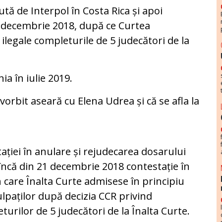
ută de Interpol în Costa Rica și apoi
în decembrie 2018, după ce Curtea
 ilegale completurile de 5 judecători de la
a în iulie 2019.
orbit aseară cu Elena Udrea și că se afla la
ției în anulare și rejudecarea dosarului
încă din 21 decembrie 2018 contestație în
în care Înalta Curte admisese în principiu
culpaților după decizia CCR privind
rilor de 5 judecători de la Înalta Curte.