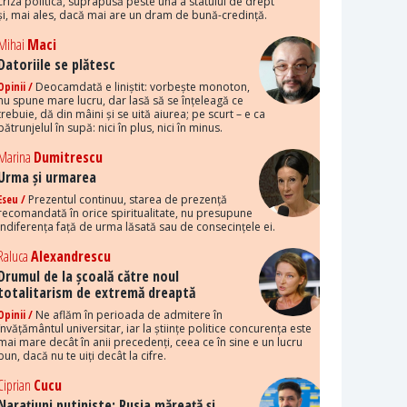
criza politică, suprapusă peste una a statului de drept
și, mai ales, dacă mai are un dram de bună-credință.
Mihai
Maci
Datoriile se plătesc
Opinii /
Deocamdată e liniștit: vorbește monoton,
nu spune mare lucru, dar lasă să se înțeleagă ce
trebuie, dă din mâini și se uită aiurea; pe scurt – e ca
pătrunjelul în supă: nici în plus, nici în minus.
Marina
Dumitrescu
Urma și urmarea
Eseu /
Prezentul continuu, starea de prezență
recomandată în orice spiritualitate, nu presupune
indiferența față de urma lăsată sau de consecințele ei.
Raluca
Alexandrescu
Drumul de la școală către noul
totalitarism de extremă dreaptă
Opinii /
Ne aflăm în perioada de admitere în
învățământul universitar, iar la științe politice concurența este
mai mare decât în anii precedenți, ceea ce în sine e un lucru
bun, dacă nu te uiți decât la cifre.
Ciprian
Cucu
Narațiuni putiniste: Rusia măreață și