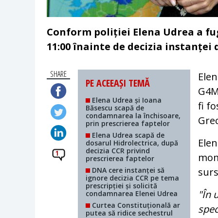
Conform poliției Elena Udrea a fug
11:00 înainte de decizia instanței 
SHARE
Elen
PE ACEEAȘI TEMĂ
G4Me
Elena Udrea și Ioana
fi f
Băsescu scapă de
condamnarea la închisoare,
Grec
prin prescrierea faptelor
Elena Udrea scapă de
Elen
dosarul Hidrolectrica, după
decizia CCR privind
1
mome
prescrierea faptelor
DNA cere instanței să
surs
ignore decizia CCR pe tema
prescripției și solicită
"În 
condamnarea Elenei Udrea
Curtea Constituțională ar
spec
putea să ridice sechestrul