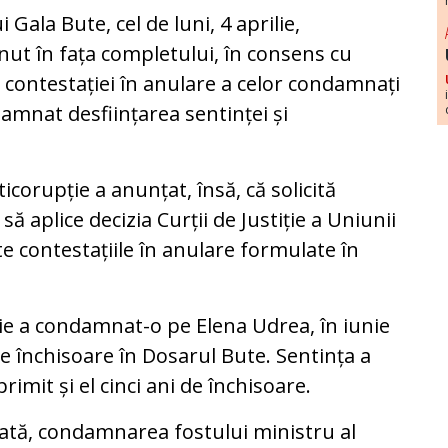
Gala Bute, cel de luni, 4 aprilie,
ut în fața completului, în consens cu
ea contestației în anulare a celor condamnați
eamnat desființarea sentinței și
icorupție a anunțat, însă, că solicită
să aplice decizia Curții de Justiție a Uniunii
 contestațiile în anulare formulate în
iţie a condamnat-o pe Elena Udrea, în iunie
 de închisoare în Dosarul Bute. Sentința a
rimit și el cinci ani de închisoare.
odată, condamnarea fostului ministru al