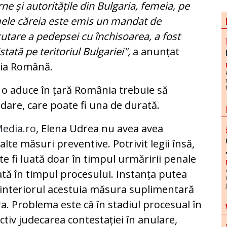
rne și autoritățile din Bulgaria, femeia, pe
le căreia este emis un mandat de
utare a pedepsei cu închisoarea, a fost
stată pe teritoriul Bulgariei",
a anunțat
ția Română.
a o aduce în țară România trebuie să
are, care poate fi una de durată.
edia.ro
, Elena Udrea nu avea avea
 alte măsuri preventive. Potrivit legii însă,
ate fi luată doar în timpul urmăririi penale
ată în timpul procesului. Instanța putea
în interiorul acestuia măsura suplimentară
ra. Problema este că în stadiul procesual în
ctiv judecarea contestației în anulare,