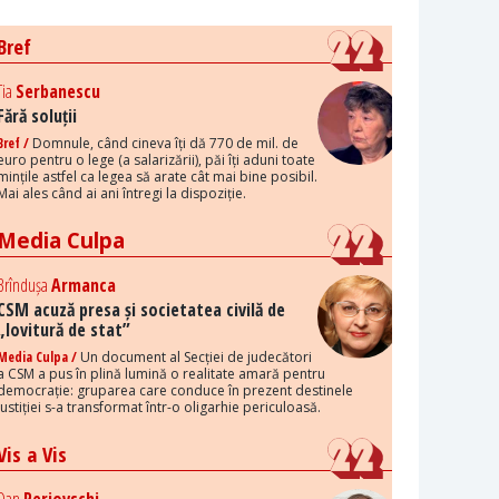
Bref
Tia
Serbanescu
Fără soluții
Bref /
Domnule, când cineva îți dă 770 de mil. de
euro pentru o lege (a salarizării), păi îți aduni toate
mințile astfel ca legea să arate cât mai bine posibil.
Mai ales când ai ani întregi la dispoziție.
Media Culpa
Brîndușa
Armanca
CSM acuză presa și societatea civilă de
„lovitură de stat”
Media Culpa /
Un document al Secției de judecători
a CSM a pus în plină lumină o realitate amară pentru
democrație: gruparea care conduce în prezent destinele
justiției s-a transformat într-o oligarhie periculoasă.
Vis a Vis