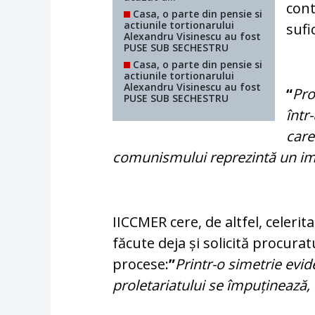
cont
Casa, o parte din pensie si
actiunile tortionarului
sufi
Alexandru Visinescu au fost
PUSE SUB SECHESTRU
Casa, o parte din pensie si
actiunile tortionarului
Alexandru Visinescu au fost
“
Pro
PUSE SUB SECHESTRU
într
care
comunismului reprezintă un im
IICCMER cere, de altfel, celerita
făcute deja și solicită procura
procese:
”
Printr-o simetrie evid
proletariatului se împuținează, 