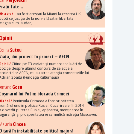
Dan
Perjovschi
Frații Tate...
Vis a vis /
...au fost arestați la Miami la cererea UK,
după ce Justiția de la noi i-a lăsat în libertate
magna cum laudae,
Opinii
Corina
Șuteu
Viața, din proiect în proiect – AFCN
Opinii /
Citind pe FB variate și numeroase luări de
poziție despre ultimul concurs de selecție a
proiectelor AFCN, mi-au atras atenția comentariile lui
Adrian Șoaită (Fundația Kulturhaus).
Armand
Gosu
Coșmarul lui Putin: blocada Crimeei
Război /
Peninsula Crimeea a fost prioritatea
numărul unu în politica Rusiei. Cucerirea ei în 2014
a dovedit puterea Rusiei, apărarea, menținerea în
siguranță și prosperitatea ei semnifică măreția Moscovei.
Melania
Cincea
O țară în instabilitate politică majoră