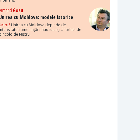
moment.
Armand
Gosu
Unirea cu Moldova: modele istorice
Unire /
Unirea cu Moldova depinde de
intensitatea amenințării haosului și anarhiei de
dincolo de Nistru.