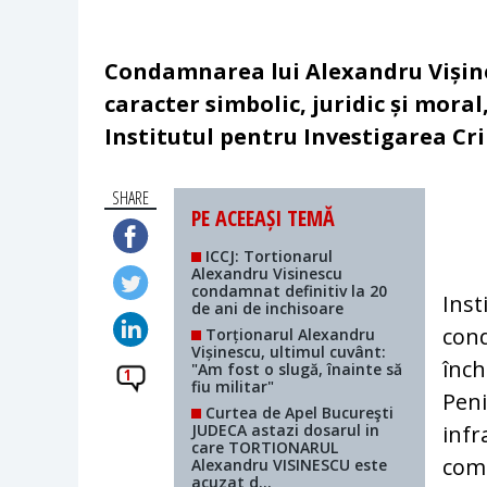
Condamnarea lui Alexandru Vișines
caracter simbolic, juridic și moral
Institutul pentru Investigarea C
SHARE
PE ACEEAȘI TEMĂ
ICCJ: Tortionarul
Alexandru Visinescu
condamnat definitiv la 20
Inst
de ani de inchisoare
cond
Torționarul Alexandru
Vișinescu, ultimul cuvânt:
înch
"Am fost o slugă, înainte să
1
fiu militar"
Peni
Curtea de Apel Bucureşti
JUDECA astazi dosarul in
infr
care TORTIONARUL
comu
Alexandru VISINESCU este
acuzat d...