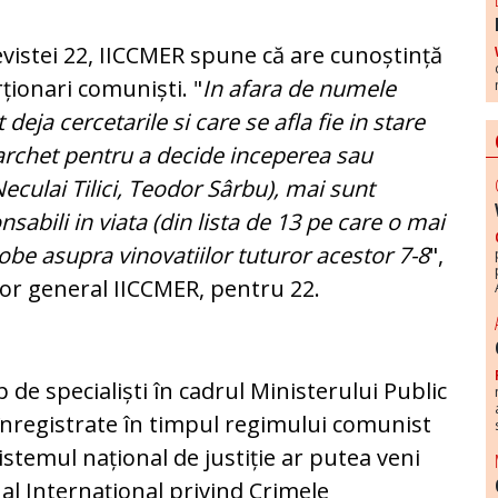
evistei 22, IICCMER spune că are cunoștință
rționari comuniști. "
In afara de numele
eja cercetarile si care se afla fie in stare
 Parchet pentru a decide inceperea sau
eculai Tilici, Teodor Sârbu), mai sunt
sabili in viata (din lista de 13 pe care o mai
be asupra vinovatiilor tuturor acestor 7-8
",
tor general IICCMER, pentru 22.
rp de specialiști în cadrul Ministerului Public
înregistrate în timpul regimului comunist
stemul național de justiție ar putea veni
al Internațional privind Crimele