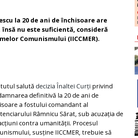
cu la 20 de ani de închisoare are
, însă nu este suficientă, consideră
rimelor Comunismului (IICCMER).
itutul salută
decizia Înaltei Curți
privind
amnarea definitivă la 20 de ani de
isoare a fostului comandant al
tenciarului Râmnicu Sărat, sub acuzația de
acțiuni contra umanității. Procesul
nismului, susține IICCMER, trebuie să