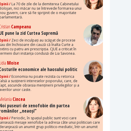
Opinii /
La 70 de zile de la demiterea Cabinetului
Bolojan, nici măcar nu se întrevede formarea unui
nou guvern, care să fie sprijinit de o majoritate
parlamentară.
Cristian
Campeanu
UE pune la zid Curtea Supremă
Opinii /
Zeci de inculpați au scăpat de procese
sau din închisoare din cauză că Înalta Curte a
extins cu patru ani prescripția. CJUE a criticat în
termeni duri instanța condusă de Lia Savonea.
Lidia
Moise
Costurile economice ale haosului politic
Opinii /
Economia nu poate rezista cu retorica
falsă a susținerii intereselor poporului, care, de
fapt, ascunde obsesia menținerii privilegiilor și a
averilor unor caste.
Melania
Cincea
Noi puseuri de xenofobie din partea
românilor „neaoși”
Opinii /
Periodic, în spațiul public sunt voci care
lansează mesaje xenofobe la adresa câte unui politician care
deranjează un anumit grup politico-mediatic, într-un anumit