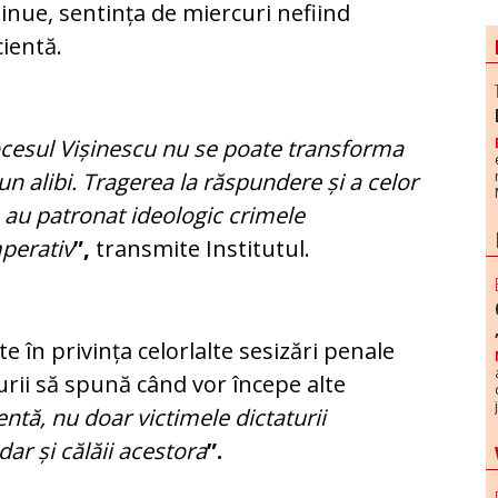
inue, sentința de miercuri nefiind
cientă.
cesul Vișinescu nu se poate transforma
-un alibi. Tragerea la răspundere și a celor
 au patronat ideologic crimele
perativ
”,
transmite Institutul.
te în privința celorlalte sesizări penale
turii să spună când vor începe alte
entă, nu doar victimele dictaturii
dar și călăii acestora
”.