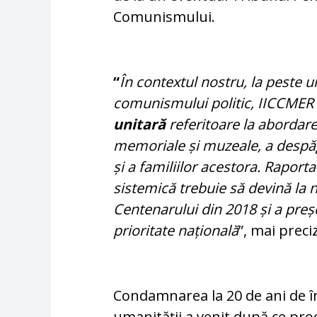
Comunismului.
“
În contextul nostru, la peste 
comunismului politic, IICCMER
unitară
referitoare la abordare
memoriale și muzeale, a despăgub
și a familiilor acestora. Raporta
sistemică trebuie să devină la ni
Centenarului din 2018 și a preș
prioritate națională
”, mai prec
Condamnarea la 20 de ani de î
umanității a venit după ce proc