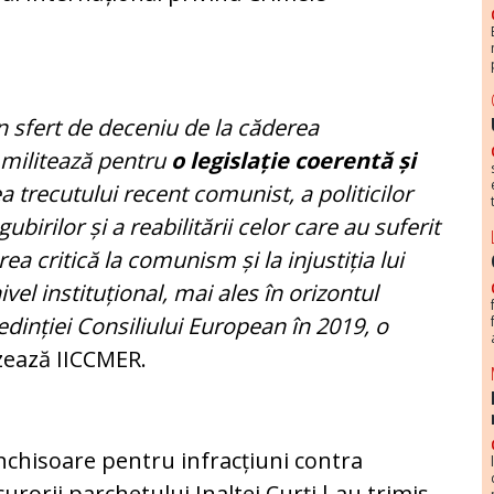
un sfert de deceniu de la căderea
 militează pentru
o
legislație coerentă și
a trecutului recent comunist, a politicilor
irilor și a reabilitării celor care au suferit
rea critică la comunism și la injustiția lui
vel instituțional, mai ales în orizontul
edinției Consiliului European în 2019, o
izează IICCMER.
nchisoare pentru infracțiuni contra
urorii parchetului Inaltei Curți l-au trimis