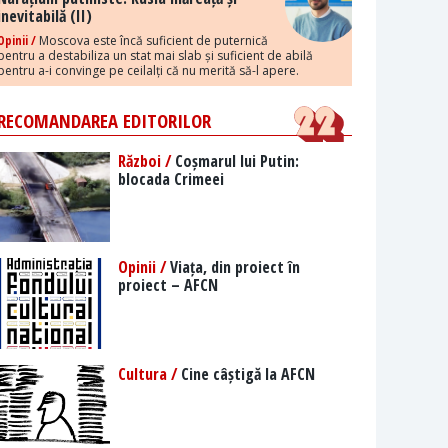
inevitabilă (II)
Opinii /
Moscova este încă suficient de puternică
pentru a destabiliza un stat mai slab și suficient de abilă
pentru a-i convinge pe ceilalți că nu merită să-l apere.
RECOMANDAREA EDITORILOR
Război /
Coșmarul lui Putin:
blocada Crimeei
Opinii /
Viața, din proiect în
proiect – AFCN
Cultura /
Cine câștigă la AFCN