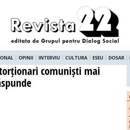
IONAL
OPINII
INTERVIU
CULTURA
ESEU
DOSAR
i torționari comuniști mai
răspunde