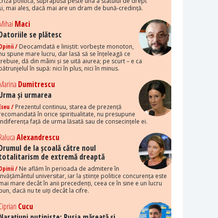
criza politică, suprapusă peste una a statului de drept
și, mai ales, dacă mai are un dram de bună-credință.
Mihai
Maci
Datoriile se plătesc
Opinii /
Deocamdată e liniștit: vorbește monoton,
nu spune mare lucru, dar lasă să se înțeleagă ce
trebuie, dă din mâini și se uită aiurea; pe scurt – e ca
pătrunjelul în supă: nici în plus, nici în minus.
Marina
Dumitrescu
Urma și urmarea
Eseu /
Prezentul continuu, starea de prezență
recomandată în orice spiritualitate, nu presupune
indiferența față de urma lăsată sau de consecințele ei.
Raluca
Alexandrescu
Drumul de la școală către noul
totalitarism de extremă dreaptă
Opinii /
Ne aflăm în perioada de admitere în
învățământul universitar, iar la științe politice concurența este
mai mare decât în anii precedenți, ceea ce în sine e un lucru
bun, dacă nu te uiți decât la cifre.
Ciprian
Cucu
Narațiuni putiniste: Rusia măreață și