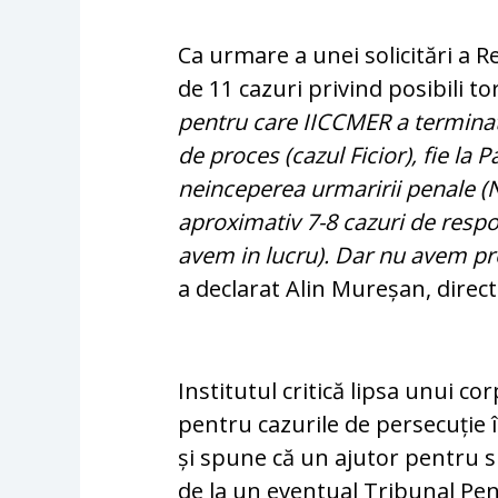
Ca urmare a unei solicitări a R
de 11 cazuri privind posibili to
pentru care IICCMER a terminat d
de proces (cazul Ficior), fie la
neinceperea urmaririi penale (N
aproximativ 7-8 cazuri de respon
avem in lucru). Dar nu avem pro
a declarat Alin Mureșan, direc
Institutul critică lipsa unui co
pentru cazurile de persecuție 
și spune că un ajutor pentru si
de la un eventual Tribunal Pen