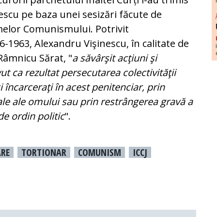
escu pe baza unei sesizări făcute de
imelor Comunismului. Potrivit
56-1963, Alexandru Vişinescu, în calitate de
Râmnicu Sărat, "
a săvârşit acţiuni şi
ut ca rezultat persecutarea colectivităţii
i încarceraţi în acest penitenciar, prin
le ale omului sau prin restrângerea gravă a
de ordin politic
".
RE
TORTIONAR
COMUNISM
ICCJ