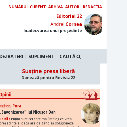
NUMĂRUL CURENT
ARHIVA
AUTORI
REDACȚIA
Editorial 22
Andrei
Cornea
Inadecvarea unui președinte
DEZBATERI
SUPLIMENT
CAUTĂ
Susține presa liberă
Donează pentru Revista22
Opinii
Andreea
Pora
„Savonizarea” lui Nicușor Dan
Opinii /
Puțini sunt cei care mai înțeleg ce vrea
președintele, dacă are de gând să soluționeze