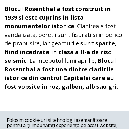
Blocul Rosenthal a fost construit in
1939 si este cuprins in lista
monumentelor istorice
. Cladirea a fost
vandalizata, peretii sunt fisurati si in pericol
de prabusire, iar geamurile
sunt sparte,
fiind incadrata in clasa a II-a de risc
seismic
. La inceputul lunii aprilie,
Blocul
Rosenthal a fost una dintre cladirile
istorice din centrul Capitalei care au
fost vopsite in roz, galben, alb sau gri
.
COMENTARII
0
Folosim cookie-uri și tehnologii asemănătoare
pentru a-ți îmbunătăți experiența pe acest website,
Nume