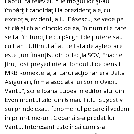
Faptul că televiziunile mogulilor şi-au
împărţit candidaţii la prezidenţiale, cu
excepţia, evident, a lui Băsescu, se vede pe
sticlă şi chiar dincolo de ea, în numirile care
se fac în funcţiile cu pârghii de putere sau
cu bani. Ultimul aflat pe lista de aşteptare
este „un finanţist din colecţia SOV, Enache
Jiru, fost preşedinte al fondului de pensii
MKB Romextera, al cărui acţionar era Delta
Asigurări, firmă asociată lui Sorin Ovidiu
Vântu“, scrie Ioana Lupea în editorialul din
Evenimentul zilei din 6 mai. Titlul sugestiv
surprinde exact fenomenul pe care îl vedem
în prim-time-uri: Geoană s-a predat lui
Vântu. Interesant este însă cum s-a