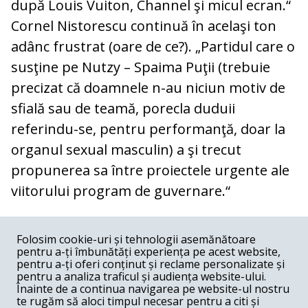
după Louis Vuiton, Channel şi micul ecran.“
Cornel Nistorescu continuă în acelaşi ton
adânc frustrat (oare de ce?). „Partidul care o
susţine pe Nutzy – Spaima Puţii (trebuie
precizat că doamnele n-au niciun motiv de
sfială sau de teamă, porecla duduii
referindu-se, pentru performanţă, doar la
organul sexual masculin) a şi trecut
propunerea sa între proiectele urgente ale
viitorului program de guvernare.“
COMENTARII
0
Folosim cookie-uri și tehnologii asemănătoare
pentru a-ți îmbunătăți experiența pe acest website,
Nume
pentru a-ți oferi conținut și reclame personalizate și
pentru a analiza traficul și audiența website-ului.
Înainte de a continua navigarea pe website-ul nostru
Email
te rugăm să aloci timpul necesar pentru a citi și