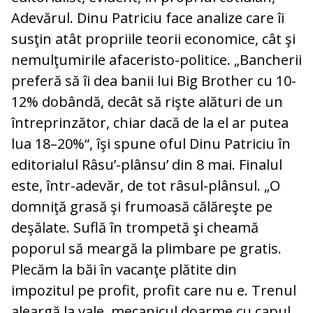
Adevărul. Dinu Patriciu face analize care îi
susţin atât propriile teorii economice, cât şi
nemulţumirile afaceristo-politice. „Bancherii
preferă să îi dea banii lui Big Brother cu 10-
12% dobândă, decât să rişte alături de un
întreprinzător, chiar dacă de la el ar putea
lua 18–20%“, îşi spune oful Dinu Patriciu în
editorialul Râsu’-plânsu’ din 8 mai. Finalul
este, într-adevăr, de tot râsul-plânsul. „O
domniţă grasă şi frumoasă călăreşte pe
deşălate. Suflă în trompetă şi cheamă
poporul să meargă la plimbare pe gratis.
Plecăm la băi în vacanţe plătite din
impozitul pe profit, profit care nu e. Trenul
aleargă la vale, mecanicul doarme cu capul