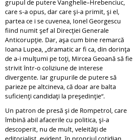
grupul de putere Vanghelie–Hrebenciuc,
care s-a opus, dar care şi-a primit, şi el,
partea ce i se cuvenea, Ionel Georgescu
fiind numit şef al Direcţiei Generale
Anticorupţie. Dar, aşa cum bine remarcă
Ioana Lupea, „dramatic ar fi ca, din dorinţa
de a-i mulţumi pe toţi, Mircea Geoană să fie
strivit într-o coliziune de interese
divergente. Iar grupurile de putere să
parieze pe altcineva, că doar are balta
suficienţi candidaţi la preşedinţie“.
Un patron de presă şi de Rompetrol, care
îmbină abil afacerile cu politica, şi-a
descoperit, nu de mult, veleităţi de
editorialist, evident, în propriul cotidian,