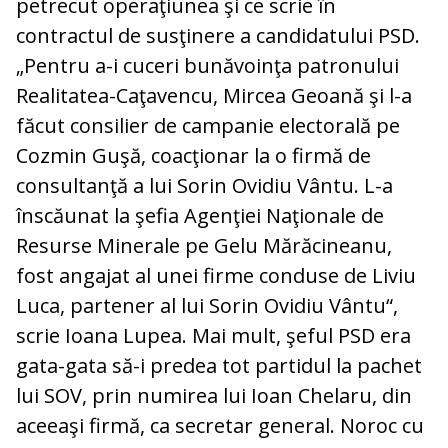
petrecut operaţiunea şi ce scrie în
contractul de susţinere a candidatului PSD.
„Pentru a-i cuceri bunăvoinţa patronului
Realitatea-Caţavencu, Mircea Geoană şi l-a
făcut consilier de campanie electorală pe
Cozmin Guşă, coacţionar la o firmă de
consultanţă a lui Sorin Ovidiu Vântu. L-a
înscăunat la şefia Agenţiei Naţionale de
Resurse Minerale pe Gelu Mărăcineanu,
fost angajat al unei firme conduse de Liviu
Luca, partener al lui Sorin Ovidiu Vântu“,
scrie Ioana Lupea. Mai mult, şeful PSD era
gata-gata să-i predea tot partidul la pachet
lui SOV, prin numirea lui Ioan Chelaru, din
aceeaşi firmă, ca secretar general. Noroc cu