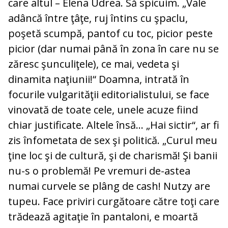
care altul – Elena Udrea. Să spicuim. „Vale
adâncă între ţâţe, ruj întins cu şpaclu,
poşetă scumpă, pantof cu toc, picior peste
picior (dar numai până în zona în care nu se
zăresc şunculiţele), ce mai, vedeta şi
dinamita naţiunii!“ Doamna, intrată în
focurile vulgarităţii editorialistului, se face
vinovată de toate cele, unele acuze fiind
chiar justificate. Altele însă... „Hai sictir“, ar fi
zis înfometata de sex şi politică. „Curul meu
ţine loc şi de cultură, şi de charismă! Şi banii
nu-s o problemă! Pe vremuri de-astea
numai curvele se plâng de cash! Nutzy are
tupeu. Face priviri curgătoare către toţi care
trădează agitaţie în pantaloni, e moartă