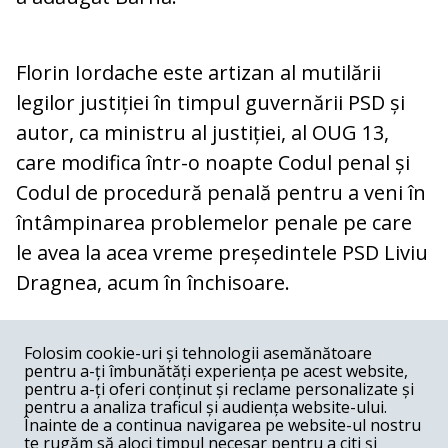
Florin Iordache este artizan al mutilării
legilor justiției în timpul guvernării PSD și
autor, ca ministru al justiției, al OUG 13,
care modifica într-o noapte Codul penal și
Codul de procedură penală pentru a veni în
întâmpinarea problemelor penale pe care
le avea la acea vreme președintele PSD Liviu
Dragnea, acum în închisoare.
COMENTARII
0
Folosim cookie-uri și tehnologii asemănătoare
pentru a-ți îmbunătăți experiența pe acest website,
Nume
pentru a-ți oferi conținut și reclame personalizate și
pentru a analiza traficul și audiența website-ului.
Înainte de a continua navigarea pe website-ul nostru
Email
te rugăm să aloci timpul necesar pentru a citi și